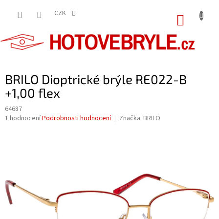
Přejít
na
CZK
NÁKUP
obsah
KOŠÍK
BRILO Dioptrické brýle RE022-B
+1,00 flex
64687
Průměrné
1 hodnocení
Podrobnosti hodnocení
Značka:
BRILO
hodnocení
produktu
je
5,0
z
5
hvězdiček.