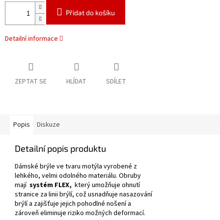
Přidat do košíku
Detailní informace
ZEPTAT SE
HLÍDAT
SDÍLET
Popis
Diskuze
Detailní popis produktu
Dámské brýle ve tvaru motýla vyrobené z
lehkého, velmi odolného materiálu.
Obruby
mají
systém FLEX,
který umožňuje ohnutí
stranice za linii brýlí, což usnadňuje nasazování
brýlí a zajišťuje jejich pohodlné nošení a
zároveň eliminuje riziko možných deformací.