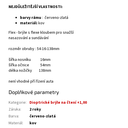
NEJDŮLEŽITĚJŠÍ VLASTNOSTI:
barvy rámu
:
červeno-zlatá
materiál:
kov
Flex - brýle s flexe kloubem pro snažší
nasazování a sundávání
rozměr obruby : 54-16-138mm
šířka nosníku 16mm
šířka očnice 54mm
délka nožičky 138mm
není vhodné pří řízení auta
Doplňkové parametry
Kategorie
:
Dioptrické brýle na čtení +1,00
Záruka
:
2 roky
Barva
:
červeno-zlatá
Materiál
:
kov