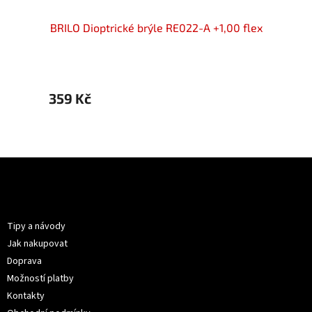
00 flex
BRILO Dioptrické brýle RE022-A +1,00 flex
BRILO 
359 Kč
399 
Z
á
p
Informace pro vás
a
t
Tipy a návody
í
Jak nakupovat
Doprava
Možností platby
Kontakty