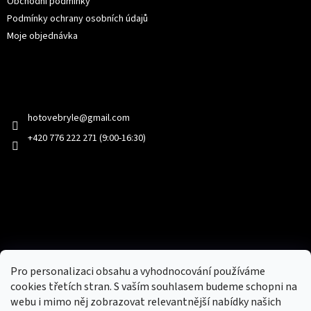
Obchodní podmínky
Podmínky ochrany osobních údajů
Moje objednávka
Kontakt
hotovebryle
@
gmail.com
+420 776 222 271 (9:00-16:30)
Facebook
Přijímáme online platby
Pro personalizaci obsahu a vyhodnocování používáme
cookies třetích stran. S vaším souhlasem budeme schopni na
webu i mimo něj zobrazovat relevantnější nabídky našich