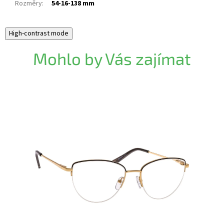
Rozměry
:
54-16-138 mm
High-contrast mode
Mohlo by Vás zajímat