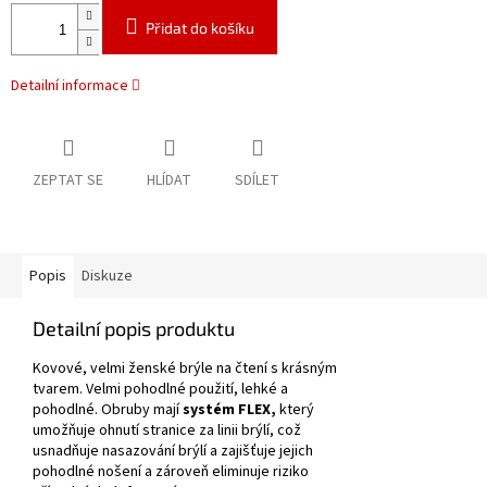
Přidat do košíku
Detailní informace
ZEPTAT SE
HLÍDAT
SDÍLET
Popis
Diskuze
Detailní popis produktu
Kovové, velmi ženské brýle na čtení s krásným
tvarem.
Velmi pohodlné použití, lehké a
pohodlné.
Obruby mají
systém FLEX,
který
umožňuje ohnutí stranice za linii brýlí, což
usnadňuje nasazování brýlí a zajišťuje jejich
pohodlné nošení a zároveň eliminuje riziko