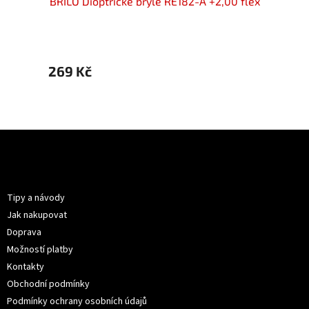
00 flex
BRILO Dioptrické brýle RE182-A +2,00 flex
BRIL
269 Kč
269 
Z
á
p
Informace pro vás
a
t
Tipy a návody
í
Jak nakupovat
Doprava
Možností platby
Kontakty
Obchodní podmínky
Podmínky ochrany osobních údajů