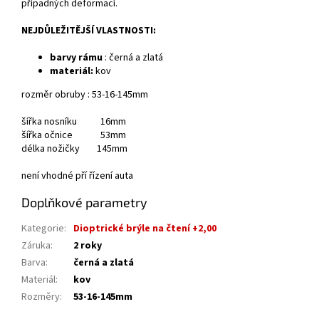
případných deformací.
NEJDŮLEŽITĚJŠÍ VLASTNOSTI:
barvy rámu
: černá a zlatá
materiál:
kov
rozměr obruby : 53-16-145mm
šířka nosníku 16mm
šířka očnice 53mm
délka nožičky 145mm
není vhodné pří řízení auta
Doplňkové parametry
Kategorie
:
Dioptrické brýle na čtení +2,00
Záruka
:
2 roky
Barva
:
černá a zlatá
Materiál
:
kov
Rozměry
:
53-16-145mm