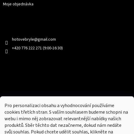
Moje objednávka
Kontakt
hotovebryle
@
gmail.com
+420 776 222 271 (9:00-16:30)
Facebook
Přijímáme online platby
Pro personalizaci obsahu a vyhodnocování používáme
cookies třetích stran. S vaším souhlasem budeme schopni na
webu i mimo něj zobrazovat relevantnější nabídky našich
produktů. Sběr těchto dat nezačneme, dokud nám nedáte
svůj souhlas. Pokud chcete udělit souhlas, klikněte na