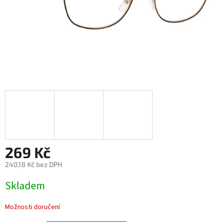
269 Kč
240,18 Kč bez DPH
Měrná
Skladem
cena:
Možnosti doručení