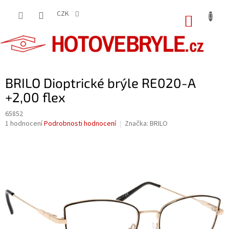
Přejít
na
CZK
NÁKUP
obsah
KOŠÍK
BRILO Dioptrické brýle RE020-A
+2,00 flex
65852
Průměrné
1 hodnocení
Podrobnosti hodnocení
Značka:
BRILO
hodnocení
produktu
je
5,0
z
5
hvězdiček.