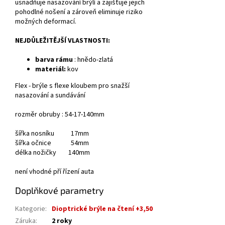
usnadňuje nasazování brýlí a zajišťuje jejich
pohodlné nošení a zároveň eliminuje riziko
možných deformací.
NEJDŮLEŽITĚJŠÍ VLASTNOSTI:
barva rámu
: hnědo-zlatá
materiál:
kov
Flex - brýle s flexe kloubem pro snažší
nasazování a sundávání
rozměr obruby : 54-17-140mm
šířka nosníku 17mm
šířka očnice 54mm
délka nožičky 140mm
není vhodné pří řízení auta
Doplňkové parametry
Kategorie
:
Dioptrické brýle na čtení +3,50
Záruka
:
2 roky