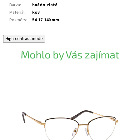
Barva
:
hnědo-zlatá
Materiál
:
kov
Rozměry
:
54-17-140 mm
High-contrast mode
Mohlo by Vás zajímat