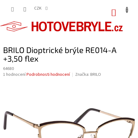
Přejít
na
CZK
NÁKUP
obsah
KOŠÍK
BRILO Dioptrické brýle RE014-A
+3,50 flex
64680
Průměrné
1 hodnocení
Podrobnosti hodnocení
Značka:
BRILO
hodnocení
produktu
je
5,0
z
5
hvězdiček.