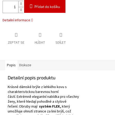
Přidat do košíku
Detailní informace
ZEPTAT SE
HLÍDAT
SDÍLET
Popis
Diskuze
Detailní popis produktu
Krásné dámské brýle z lehkého kovu s
charakteristickou barevnou horní
částí.
Extrémně elegantní nabídka pro všechny
ženy, které hledají pohodlné a stylové
řešení.
Obruby mají
systém FLEX,
který
umožňuje ohnutí stranice za linii brýlí, což