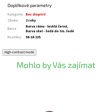
Doplňkové parametry
Kategorie
:
Bez dioptrií
Záruka
:
2 roky
Barva rámu - lesklá černá,
Barva
:
Barva skel - šedá do tm. šedé
Rozměry
:
58-18-135
High-contrast mode
Mohlo by Vás zajímat