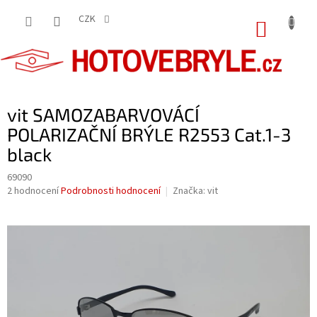
Přejít
na
CZK
NÁKUP
obsah
KOŠÍK
vit SAMOZABARVOVÁCÍ
POLARIZAČNÍ BRÝLE R2553 Cat.1-3
black
69090
Průměrné
2 hodnocení
Podrobnosti hodnocení
Značka:
vit
hodnocení
produktu
je
5,0
z
5
hvězdiček.