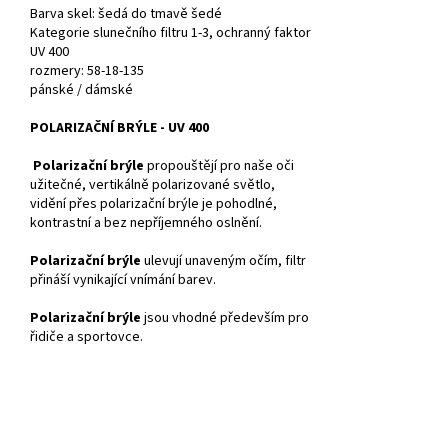
Barva skel: šedá
do
tmavě
šedé
Kategorie slunečního filtru 1-3, ochranný faktor
UV 400
rozmery: 58-18-135
pánské /
dámské
POLARIZAČNÍ BRÝLE - UV 400
Polarizační brýle
propouštějí pro naše oči
užitečné, vertikálně polarizované světlo,
vidění přes polarizační brýle je pohodlné,
kontrastní a bez nepříjemného oslnění.
Polarizační brýle
ulevují unaveným očím, filtr
přináší vynikající vnímání barev.
Polarizační brýle
jsou vhodné především pro
řidiče a sportovce.