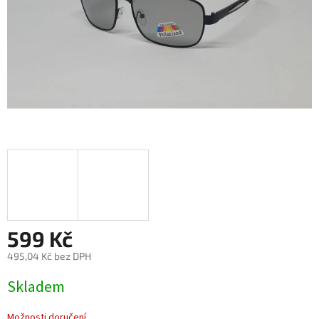
599 Kč
495,04 Kč bez DPH
Měrná
Skladem
cena:
Možnosti doručení