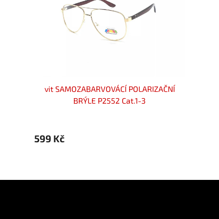
ická
vit SAMOZABARVOVÁCÍ POLARIZAČNÍ
vit
BRÝLE P2552 Cat.1-3
599 Kč
599 
Z
á
p
Informace pro vás
a