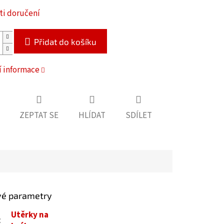
i doručení
Přidat do košíku
í informace
ZEPTAT SE
HLÍDAT
SDÍLET
vé parametry
Utěrky na
: