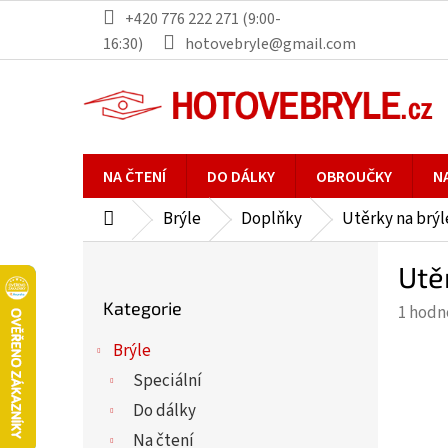
Přejít
+420 776 222 271 (9:00-
na
16:30)
hotovebryle@gmail.com
obsah
NA ČTENÍ
DO DÁLKY
OBROUČKY
N
Brýle
Doplňky
Utěrky na brýl
Domů
P
Utě
o
Přeskočit
s
Kategorie
Průmě
1 hodn
kategorie
t
hodno
r
Brýle
produ
a
Speciální
je
n
5,0
Do dálky
n
z
Na čtení