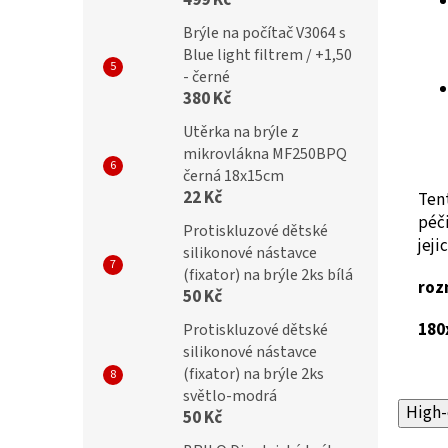
499 Kč
Brýle na počítač V3064 s
Blue light filtrem / +1,50
- černé
380 Kč
Utěrka na brýle z
mikrovlákna MF250BPQ
černá 18x15cm
22 Kč
Tent
péči
Protiskluzové dětské
jeji
silikonové nástavce
(fixator) na brýle 2ks bílá
roz
50 Kč
18
Protiskluzové dětské
silikonové nástavce
(fixator) na brýle 2ks
světlo-modrá
High-
50 Kč