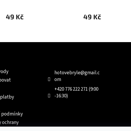
49 Kč
49 Kč
e pro vás
Kontakt
Facebo
vody
hotovebryle
@
gmail.c
om
povat
+420 776 222 271 (9:00
-16:30)
 platby
 podmínky
 ochrany
 údajů