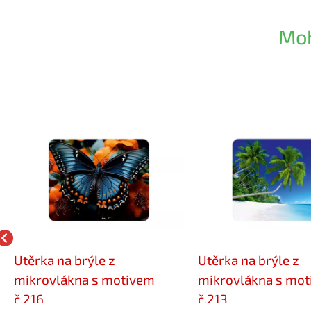
Moh
Utěrka na brýle z
Utěrka na brýle z
mikrovlákna s motivem
mikrovlákna s mo
č.216
č.213