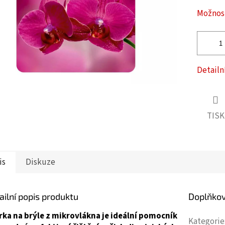
ček.
Možnost
Detailn
TISK
is
Diskuze
ailní popis produktu
Doplňko
rka na brýle z mikrovlákna je ideální pomocník
Kategorie