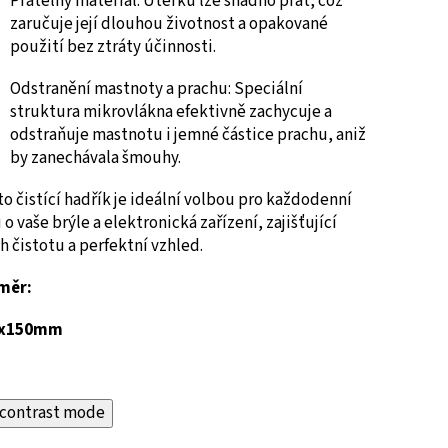
Pratelný materiál:
Utěrku lze snadno prát, což
zaručuje její dlouhou životnost a opakované
použití bez ztráty účinnosti.
Odstranění mastnoty a prachu:
Speciální
struktura mikrovlákna efektivně zachycuje a
odstraňuje mastnotu i jemné částice prachu, aniž
by zanechávala šmouhy.
o čistící hadřík je ideální volbou pro každodenní
 o vaše brýle a elektronická zařízení, zajišťující
ch čistotu a perfektní vzhled.
měr:
0x150mm
contrast mode