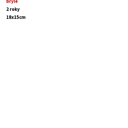
brýle
2 roky
18x15cm