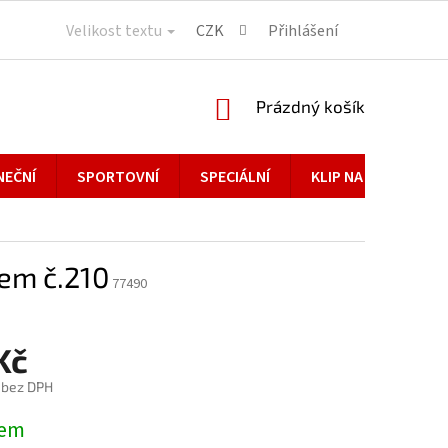
Velikost textu
CZK
Přihlášení
NÁKUPNÍ
Prázdný košík
KOŠÍK
NEČNÍ
SPORTOVNÍ
SPECIÁLNÍ
KLIP NA BRÝLE
vem č.210
77490
Kč
 bez DPH
dem