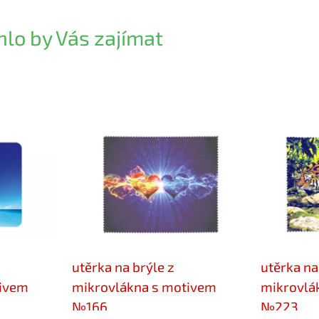
lo by Vás zajímat
utěrka na brýle z
utěrka na
tivem
mikrovlákna s motivem
mikrovlá
№166
№223