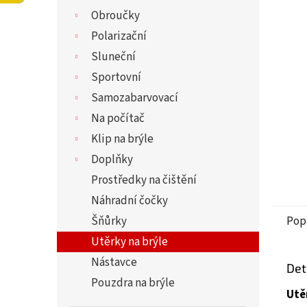
5
í
Obroučky
hvězdi
p
a
Polarizační
n
Sluneční
e
Sportovní
l
Samozabarvovací
Na počítač
Klip na brýle
Doplňky
Prostředky na čištění
Náhradní čočky
Šňůrky
Pop
Utěrky na brýle
Nástavce
Det
Pouzdra na brýle
Utě