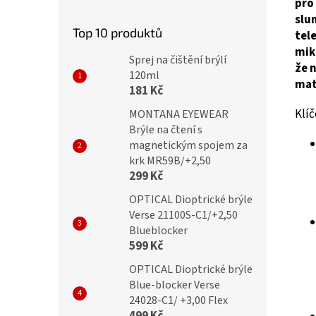
pro
slu
Top 10 produktů
tel
mik
Sprej na čištění brýlí
že 
120ml
mat
181 Kč
Klíč
MONTANA EYEWEAR
Brýle na čtení s
magnetickým spojem za
krk MR59B/+2,50
299 Kč
OPTICAL Dioptrické brýle
Verse 21100S-C1/+2,50
Blueblocker
599 Kč
OPTICAL Dioptrické brýle
Blue-blocker Verse
24028-C1/ +3,00 Flex