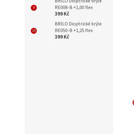
BRILO Dioptrické brýle
RE008-B +1,00 flex
399 Kč
BRILO Dioptrické brýle
RE050-B +1,25 flex
399 Kč
na brýle z
Utěrka na brýle z
lákna s motivem
mikrovlákna s motivem
č.205