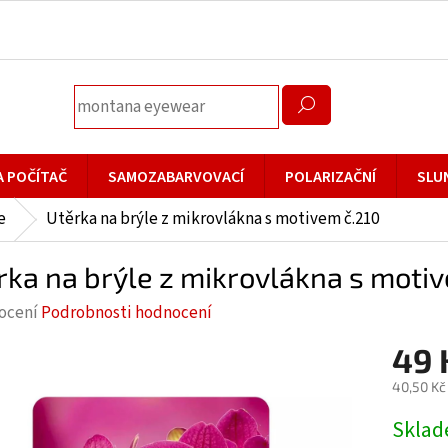
A POČÍTAČ
SAMOZABARVOVACÍ
POLARIZAČNÍ
SLU
e
Utěrka na brýle z mikrovlákna s motivem č.210
rka na brýle z mikrovlákna s moti
rné
ocení
Podrobnosti hodnocení
cení
49 
ktu
40,50 Kč
Měrná
Skla
cena: