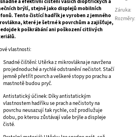
 snadné a efektivní čištění vašich dioptrických a
nečních brýlí, stejně jako displejů mobilních
Záruka
:
efonů. Tento čistící hadřík je vyroben z jemného
Rozměry
:
rovlákna, které je šetrné k povrchům a zajišťuje,
nedojde k poškrábání ani poškození citlivých
eriálů.
ové vlastnosti:
Snadné čištění:
Utěrka z mikrovlákna je navržena
pro jednoduché a rychlé odstranění nečistot. Stačí
jemně přetřít povrch a veškeré stopy po prachu a
mastnotě budou pryč.
Antistatický účinek:
Díky antistatickým
vlastnostem hadříku se prach a nečistoty na
povrchu neusazují tak rychle, což prodlužuje
dobu, po kterou zůstávají vaše brýle a displeje
čisté.