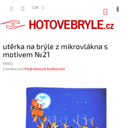
Přejít
na
CZK
NÁKUP
obsah
KOŠÍK
utěrka na brýle z mikrovlákna s
motivem №21
58921
Průměrné
1 hodnocení
Podrobnosti hodnocení
hodnocení
produktu
je
5,0
z
5
hvězdiček.