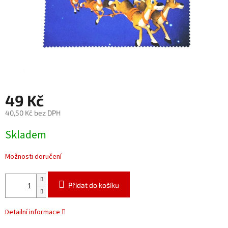
49 Kč
40,50 Kč bez DPH
Měrná
Skladem
cena:
Možnosti doručení
Přidat do košíku
Detailní informace