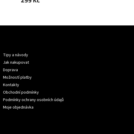
299 Kč
299 
Z
á
p
Informace pro vás
a
t
Tipy a návody
í
Jak nakupovat
Doprava
Možností platby
Kontakty
Obchodní podmínky
Podmínky ochrany osobních údajů
Moje objednávka
Kontakt