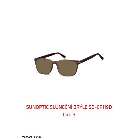
 R5437E
SUNOPTIC SLUNEČNÍ BRÝLE SB-CP119D
SUNO
Cat. 3