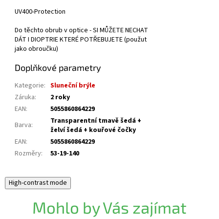
UV400-Protection
Do těchto obrub v optice - SI MŮŽETE NECHAT
DÁT I DIOPTRIE KTERÉ POTŘEBUJETE (použut
jako obroučku)
Doplňkové parametry
Kategorie
:
Sluneční brýle
Záruka
:
2 roky
EAN
:
5055860864229
Transparentní tmavě šedá +
Barva
:
želví šedá + kouřové čočky
EAN
:
5055860864229
Rozměry
:
53-19-140
High-contrast mode
Mohlo by Vás zajímat