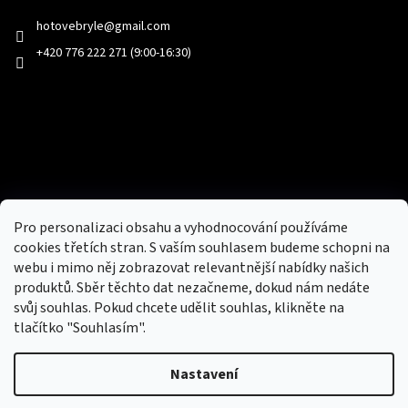
hotovebryle
@
gmail.com
+420 776 222 271 (9:00-16:30)
Facebook
Přijímáme online platby
Pro personalizaci obsahu a vyhodnocování používáme
cookies třetích stran. S vaším souhlasem budeme schopni na
webu i mimo něj zobrazovat relevantnější nabídky našich
produktů. Sběr těchto dat nezačneme, dokud nám nedáte
svůj souhlas. Pokud chcete udělit souhlas, klikněte na
tlačítko "Souhlasím".
Nový obchod s batohy, cestovními zavazadly, tašky a peněženky
Nastavení