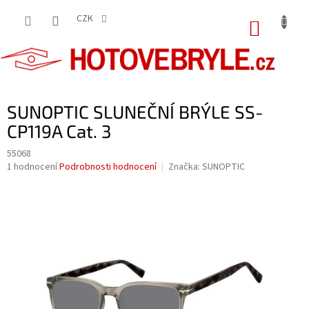
Přejít
na
CZK
NÁKUP
obsah
KOŠÍK
SUNOPTIC SLUNEČNÍ BRÝLE SS-
CP119A Cat. 3
55068
Průměrné
1 hodnocení
Podrobnosti hodnocení
Značka:
SUNOPTIC
hodnocení
produktu
je
5,0
z
5
hvězdiček.