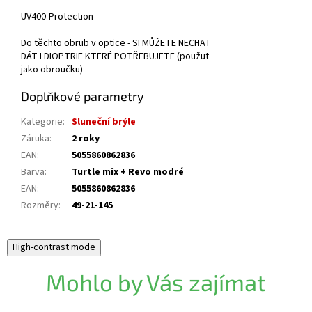
UV400-Protection
Do těchto obrub v optice - SI MŮŽETE NECHAT
DÁT I DIOPTRIE KTERÉ POTŘEBUJETE (použut
jako obroučku)
Doplňkové parametry
Kategorie
:
Sluneční brýle
Záruka
:
2 roky
EAN
:
5055860862836
Barva
:
Turtle mix + Revo modré
EAN
:
5055860862836
Rozměry
:
49-21-145
High-contrast mode
Mohlo by Vás zajímat