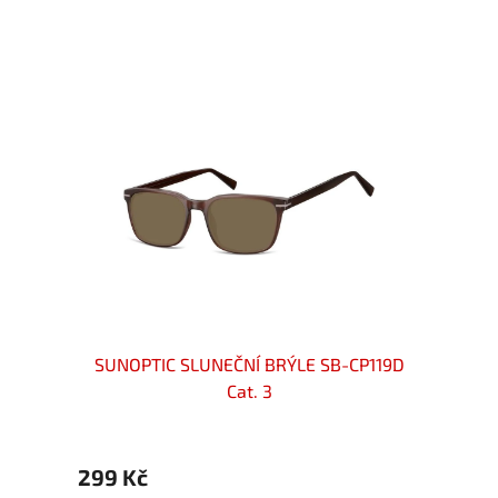
t.3
SUNOPTIC SLUNEČNÍ BRÝLE SB-CP119D
SUNO
Cat. 3
299 Kč
299 