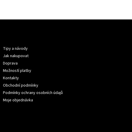
Z
á
p
Informace pro vás
a
t
Tipy a návody
í
Jak nakupovat
Doprava
Možností platby
Kontakty
Obchodní podmínky
Podmínky ochrany osobních údajů
Moje objednávka
Kontakt