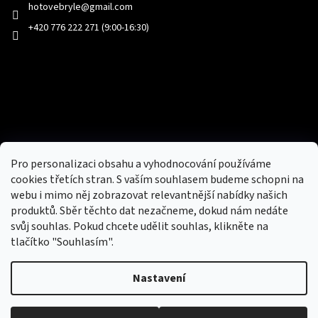
hotovebryle
@
gmail.com
+420 776 222 271 (9:00-16:30)
Facebook
Přijímáme online platby
Pro personalizaci obsahu a vyhodnocování používáme
cookies třetích stran. S vaším souhlasem budeme schopni na
webu i mimo něj zobrazovat relevantnější nabídky našich
produktů. Sběr těchto dat nezačneme, dokud nám nedáte
svůj souhlas. Pokud chcete udělit souhlas, klikněte na
tlačítko "Souhlasím".
Nový obchod s batohy, cestovními zavazadly, tašky a peněženky
Nastavení