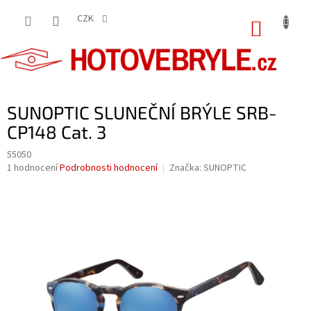
Přejít
na
CZK
NÁKUP
obsah
KOŠÍK
SUNOPTIC SLUNEČNÍ BRÝLE SRB-
CP148 Cat. 3
55050
Průměrné
1 hodnocení
Podrobnosti hodnocení
Značka:
SUNOPTIC
hodnocení
produktu
je
5,0
z
5
hvězdiček.