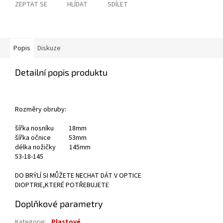
ZEPTAT SE
HLÍDAT
SDÍLET
Popis
Diskuze
Detailní popis produktu
Rozměry obruby:
šířka nosníku 18mm
šířka očnice 53mm
délka nožičky 145mm
53-18-145
DO BRÝLÍ SI MŮŽETE NECHAT DÁT V OPTICE
DIOPTRIE,KTERÉ POTŘEBUJETE
Doplňkové parametry
Kategorie
:
Plastové