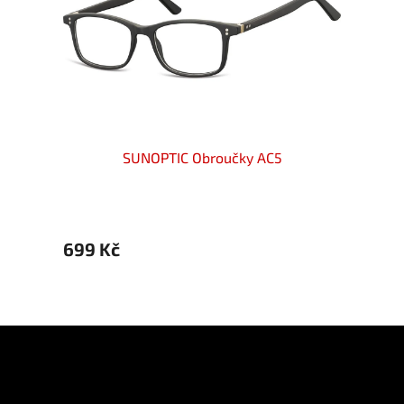
SUNOPTIC Obroučky AC5
699 Kč
699 
Z
á
p
Informace pro vás
a