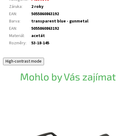
Záruka
:
2 roky
EAN
:
5055860863192
Barva
:
transparent blue - gunmetal
EAN
:
5055860863192
Materiál
:
acetát
Rozměry
:
53-18-145
High-contrast mode
Mohlo by Vás zajímat