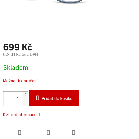
699 Kč
624,11 Kč bez DPH
Měrná
Skladem
cena:
Možnosti doručení
Přidat do košíku
Detailní informace