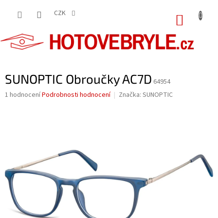
Přejít
na
CZK
NÁKUP
obsah
KOŠÍK
SUNOPTIC Obroučky AC7D
64954
Průměrné
1 hodnocení
Podrobnosti hodnocení
Značka:
SUNOPTIC
hodnocení
produktu
je
5,0
z
5
hvězdiček.