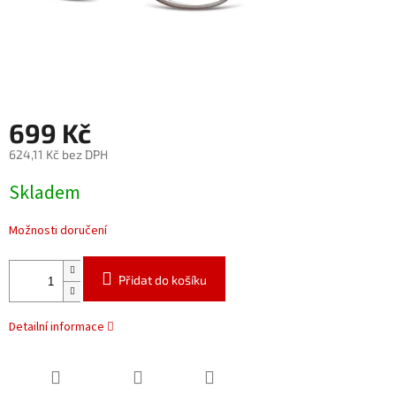
699 Kč
624,11 Kč bez DPH
Měrná
Skladem
cena:
Možnosti doručení
Přidat do košíku
Detailní informace