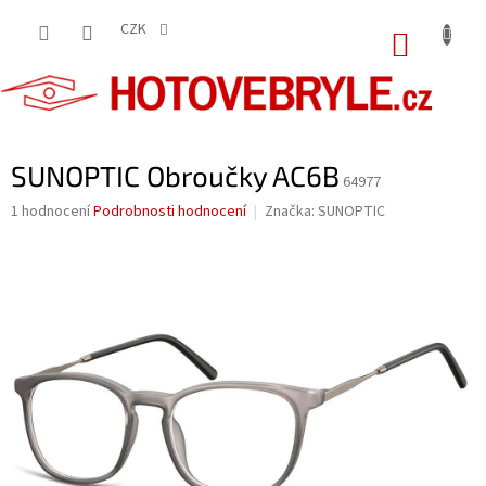
Přejít
na
CZK
NÁKUP
obsah
KOŠÍK
SUNOPTIC Obroučky AC6B
64977
Průměrné
1 hodnocení
Podrobnosti hodnocení
Značka:
SUNOPTIC
hodnocení
produktu
je
5,0
z
5
hvězdiček.