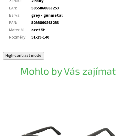
Záruka
:
2 roky
EAN
:
5055860863253
Barva
:
grey - gunmetal
EAN
:
5055860863253
Materiál
:
acetát
Rozměry
:
51-19-140
High-contrast mode
Mohlo by Vás zajímat