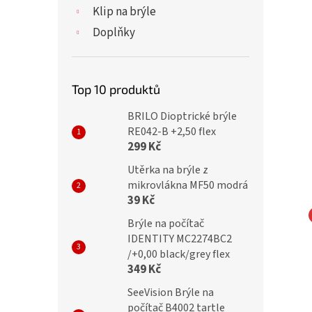
Klip na brýle
Doplňky
Top 10 produktů
BRILO Dioptrické brýle
RE042-B +2,50 flex
299 Kč
Utěrka na brýle z
mikrovlákna MF50 modrá
39 Kč
Brýle na počítač
ické brýle P8022
Dioptrické brýle P8030
IDENTITY MC2274BC2
/+0,00 black/grey flex
lack flex
+3,50 black flex
349 Kč
SeeVision Brýle na
počítač B4002 tartle