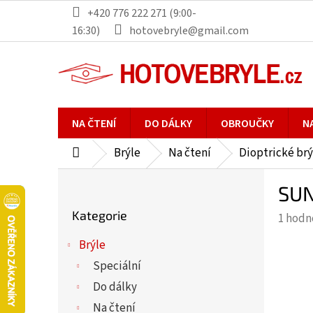
Přejít
+420 776 222 271 (9:00-
na
16:30)
hotovebryle@gmail.com
obsah
NA ČTENÍ
DO DÁLKY
OBROUČKY
N
Brýle
Na čtení
Dioptrické brý
Domů
P
SUN
o
Přeskočit
s
Kategorie
Průmě
1 hodn
kategorie
t
hodno
r
Brýle
produ
a
Speciální
je
n
5,0
Do dálky
n
z
Na čtení