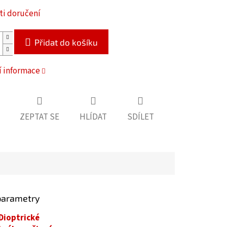
i doručení
Přidat do košíku
í informace
ZEPTAT SE
HLÍDAT
SDÍLET
parametry
Dioptrické