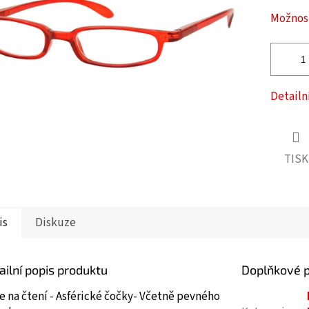
ček.
Možnost
Detailn
TISK
is
Diskuze
ailní popis produktu
Doplňkové 
e na čtení - Asférické čočky- Včetně pevného