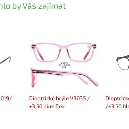
lo by Vás zajímat
3019/
Dioptrické brýle V3035 /
Dioptrick
+3,50 pink flex
/+3,50 bl