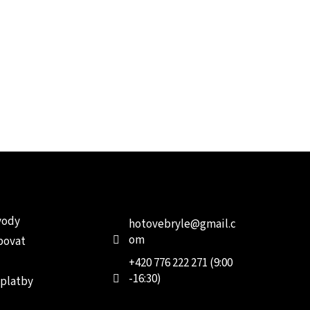
e pro vás
Kontakt
Facebo
vody
hotovebryle
@
gmail.c
om
povat
+420 776 222 271 (9:00
-16:30)
 platby