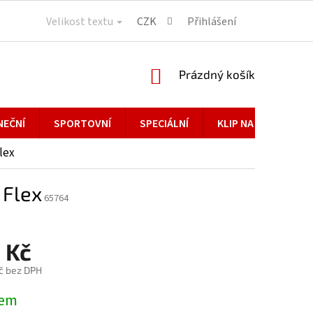
Velikost textu
CZK
Přihlášení
NÁKUPNÍ
Prázdný košík
KOŠÍK
NEČNÍ
SPORTOVNÍ
SPECIÁLNÍ
KLIP NA BRÝLE
lex
 Flex
65764
 Kč
č bez DPH
dem