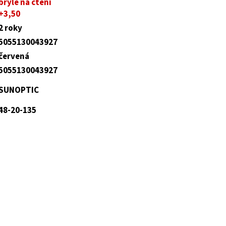
brýle na čtení
+3,50
2 roky
5055130043927
červená
5055130043927
SUNOPTIC
48-20-135