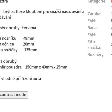
zdra
Kategorie
:
 - brýle s flexe kloubem pro snažší nasazování a
Záruka
:
dávání
EAN
:
měr obruby: červená
Barva
:
EAN
:
ka nosníku 48mm
Filtr
ka očnice 20mm
značka
:
ka nožičky 135mm
Rozměry
:
va obrubý:
měr pouzdra: 150mm x 40mm x 25mm
 vhodné pří řízení auta
contrast mode