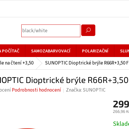
A POČÍTAČ
SAMOZABARVOVACÍ
POLARIZAČNÍ
SLU
le na čtení +3,50
SUNOPTIC Dioptrické brýle R66R+3,50 F
OPTIC Dioptrické brýle R66R+3,50
rné
ocení
Podrobnosti hodnocení
Značka:
SUNOPTIC
cení
299
ktu
266,96 K
Měrná
Skla
cena: