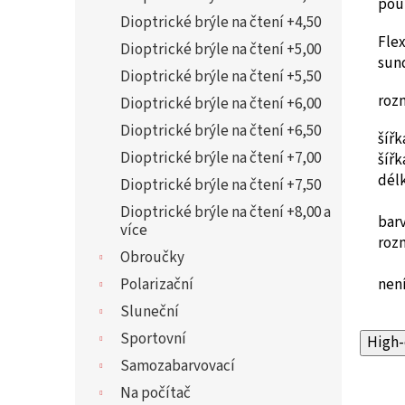
pou
Dioptrické brýle na čtení +4,50
Flex
Dioptrické brýle na čtení +5,00
sun
Dioptrické brýle na čtení +5,50
roz
Dioptrické brýle na čtení +6,00
Dioptrické brýle na čtení +6,50
šíř
Dioptrické brýle na čtení +7,00
šíř
dél
Dioptrické brýle na čtení +7,50
Dioptrické brýle na čtení +8,00 a
bar
více
roz
Obroučky
Polarizační
není
Sluneční
Sportovní
High-
Samozabarvovací
Na počítač