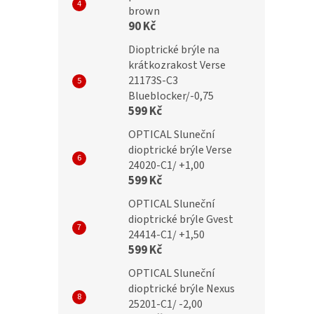
brown
č
299 Kč
90 Kč
Dioptrické brýle na
krátkozrakost Verse
21173S-C3
Blueblocker/-0,75
599 Kč
OPTICAL Sluneční
dioptrické brýle Verse
24020-C1/ +1,00
599 Kč
OPTICAL Sluneční
dioptrické brýle Gvest
24414-C1/ +1,50
599 Kč
OPTICAL Sluneční
dioptrické brýle Nexus
25201-C1/ -2,00