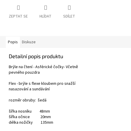
ZEPTAT SE
HLÍDAT
SDÍLET
Popis
Diskuze
Detailní popis produktu
Brýle na čtení - Asférické čočky- Včetně
pevného pouzdra
Flex - brýle s flexe kloubem pro snažší
nasazování a sundávání
rozměr obruby: šedá
šířka nosníku 48mm
šířka očnice 20mm
délka nožičky 135mm