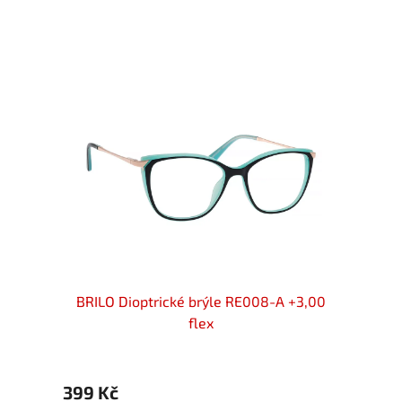
00 flex
BRILO Dioptrické brýle RE008-A +3,00
Diopt
flex
399 Kč
299 