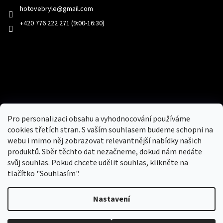
hotovebryle
@
gmail.com
+420 776 222 271 (9:00-16:30)
Facebook
Přijímáme online platby
Pro personalizaci obsahu a vyhodnocování používáme
cookies třetích stran. S vaším souhlasem budeme schopni na
webu i mimo něj zobrazovat relevantnější nabídky našich
produktů. Sběr těchto dat nezačneme, dokud nám nedáte
svůj souhlas. Pokud chcete udělit souhlas, klikněte na
tlačítko "Souhlasím".
Nový obchod s batohy, cestovními zavazadly, tašky a peněženky
Nastavení