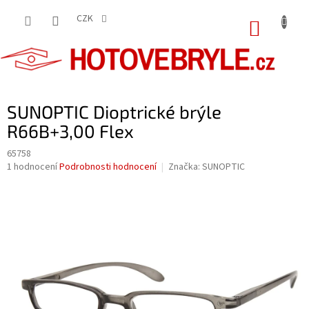
Přejít
na
CZK
NÁKUP
obsah
KOŠÍK
SUNOPTIC Dioptrické brýle
R66B+3,00 Flex
65758
Průměrné
1 hodnocení
Podrobnosti hodnocení
Značka:
SUNOPTIC
hodnocení
produktu
je
5,0
z
5
hvězdiček.