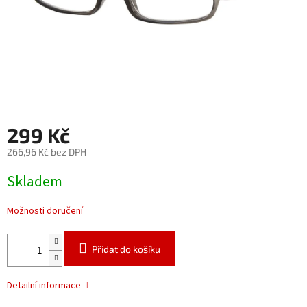
299 Kč
266,96 Kč bez DPH
Měrná
Skladem
cena:
Možnosti doručení
Přidat do košíku
Detailní informace