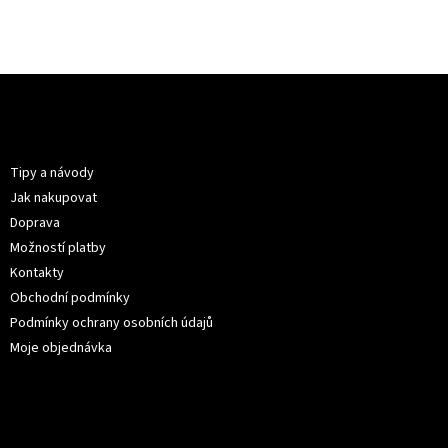
Z
á
p
Informace pro vás
a
t
Tipy a návody
í
Jak nakupovat
Doprava
Možností platby
Kontakty
Obchodní podmínky
Podmínky ochrany osobních údajů
Moje objednávka
Kontakt