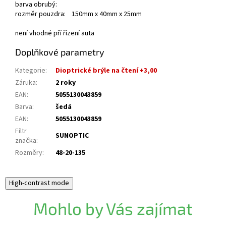
barva obrubý:
rozměr pouzdra: 150mm x 40mm x 25mm
není vhodné pří řízení auta
Doplňkové parametry
Kategorie
:
Dioptrické brýle na čtení +3,00
Záruka
:
2 roky
EAN
:
5055130043859
Barva
:
šedá
EAN
:
5055130043859
Filtr
SUNOPTIC
značka
:
Rozměry
:
48-20-135
High-contrast mode
Mohlo by Vás zajímat