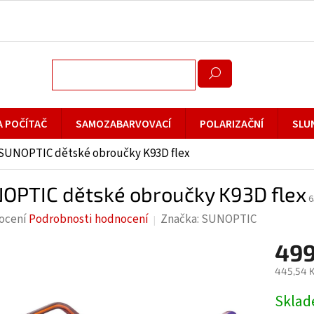
A POČÍTAČ
SAMOZABARVOVACÍ
POLARIZAČNÍ
SLU
SUNOPTIC dětské obroučky K93D flex
OPTIC dětské obroučky K93D flex
6
rné
ocení
Podrobnosti hodnocení
Značka:
SUNOPTIC
cení
499
ktu
445,54 K
Měrná
Skla
cena: