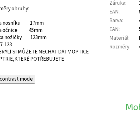
Záruka
:
měry obruby:
EAN
:
Barva
:
ka nosníku 17mm
EAN
:
ka očnice 45mm
ka nožičky 123mm
Materiál
:
17-123
Rozměry
:
BRÝLÍ SI MŮŽETE NECHAT DÁT V OPTICE
PTRIE,KTERÉ POTŘEBUJETE
contrast mode
Moh