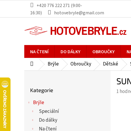
Přejít
+420 776 222 271 (9:00-
na
16:30)
hotovebryle@gmail.com
obsah
NA ČTENÍ
DO DÁLKY
OBROUČKY
N
Brýle
Obroučky
Dětské
Domů
P
SUN
o
Přeskočit
s
Kategorie
Průmě
1 hodn
kategorie
t
hodno
r
Brýle
produ
a
Speciální
je
n
5,0
Do dálky
n
z
Na čtení