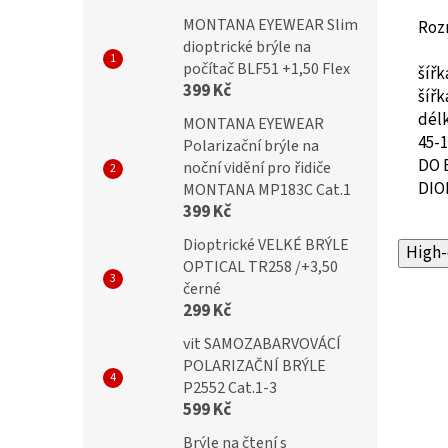
MONTANA EYEWEAR Slim
Roz
dioptrické brýle na
počítač BLF51 +1,50 Flex
šíř
399 Kč
šíř
dél
MONTANA EYEWEAR
45-
Polarizační brýle na
DO 
noční vidění pro řidiče
DIO
MONTANA MP183C Cat.1
399 Kč
Dioptrické VELKÉ BRÝLE
High-
OPTICAL TR258 /+3,50
černé
299 Kč
vit SAMOZABARVOVÁCÍ
POLARIZAČNÍ BRÝLE
P2552 Cat.1-3
599 Kč
Brýle na čtení s