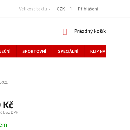
Velikost textu
CZK
Přihlášení
NÁKUPNÍ
Prázdný košík
KOŠÍK
NEČNÍ
SPORTOVNÍ
SPECIÁLNÍ
KLIP NA BRÝLE
5021
 Kč
č bez DPH
dem