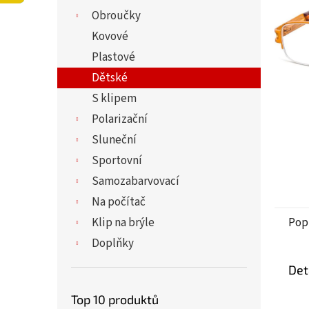
5
í
Obroučky
hvězdi
p
a
Kovové
n
Plastové
e
Dětské
l
S klipem
Polarizační
Sluneční
Sportovní
Samozabarvovací
Na počítač
Klip na brýle
Pop
Doplňky
Det
Top 10 produktů