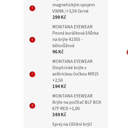
magnetickým spojem
V3096 /+3,50 černé
299 Kč
MONTANA EYEWEAR
Pevná korálková šňůrka
na brýle 423SS -
bělorůžová
96 Kč
IC dětské obroučky
SUNOPTIC dětské obroučky
MONTANA EYEWEAR
Dioptrické brýle s
lex
K90E flex
asférickou čočkou MR15
+2,50
194 Kč
MONTANA EYEWEAR
Kč
499 Kč
Brýle na počítač BLF BOX
67F RED +1,00
349 Kč
Sprej na čištění brýlí