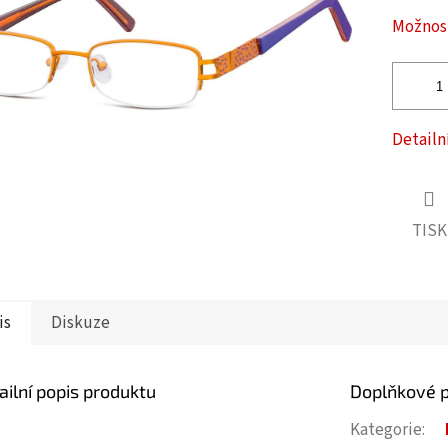
ček.
Možnost
Detailn
TISK
is
Diskuze
ailní popis produktu
Doplňkové 
Kategorie
: