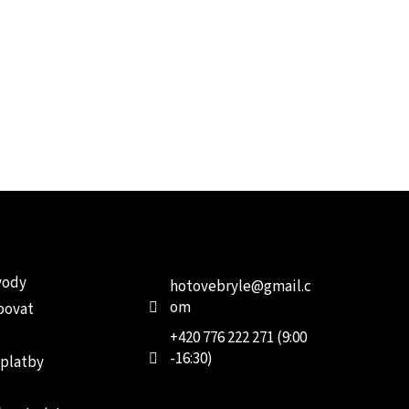
e pro vás
Kontakt
Facebo
vody
hotovebryle
@
gmail.c
om
povat
+420 776 222 271 (9:00
-16:30)
 platby