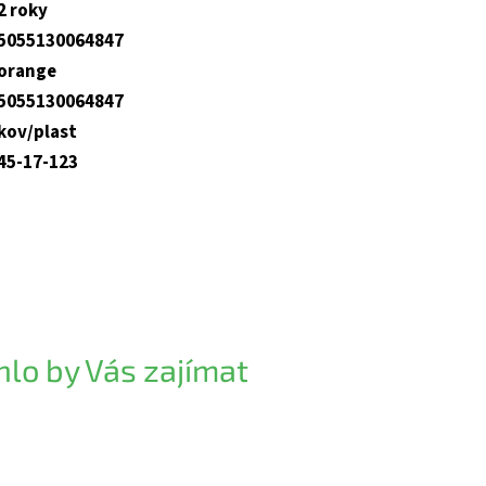
2 roky
5055130064847
orange
5055130064847
kov/plast
45-17-123
lo by Vás zajímat