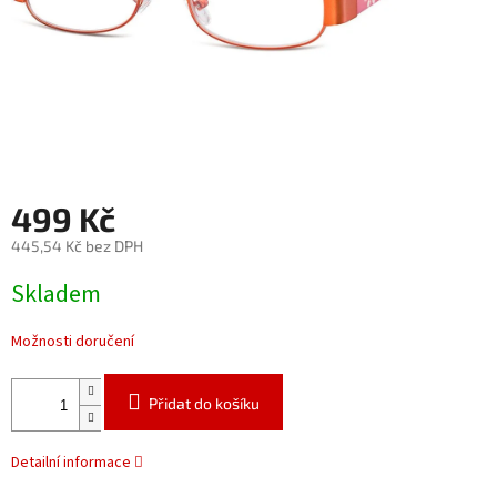
499 Kč
445,54 Kč bez DPH
Měrná
Skladem
cena:
Možnosti doručení
Přidat do košíku
Detailní informace