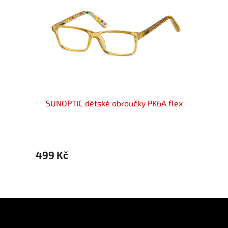
flex
SUNOPTIC dětské obroučky PK6A flex
SUN
499 Kč
499 
Z
á
p