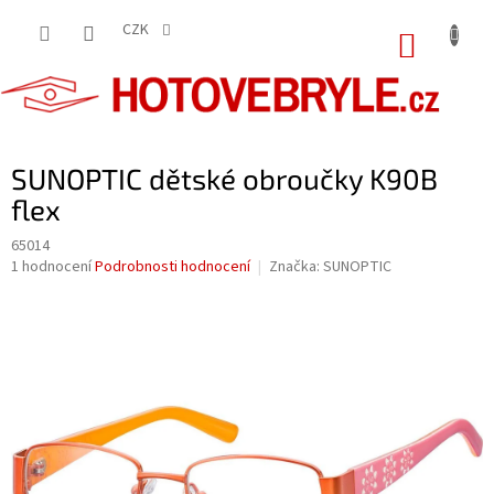
Přejít
na
CZK
NÁKUP
obsah
KOŠÍK
SUNOPTIC dětské obroučky K90B
flex
65014
Průměrné
1 hodnocení
Podrobnosti hodnocení
Značka:
SUNOPTIC
hodnocení
produktu
je
5,0
z
5
hvězdiček.