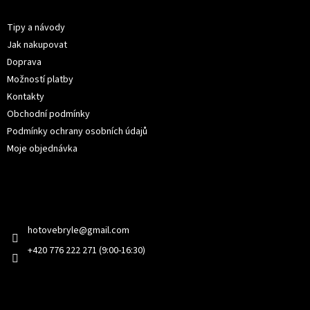
Informace pro vás
a
t
Tipy a návody
í
Jak nakupovat
Doprava
Možností platby
Kontakty
Obchodní podmínky
Podmínky ochrany osobních údajů
Moje objednávka
Kontakt
hotovebryle
@
gmail.com
+420 776 222 271 (9:00-16:30)