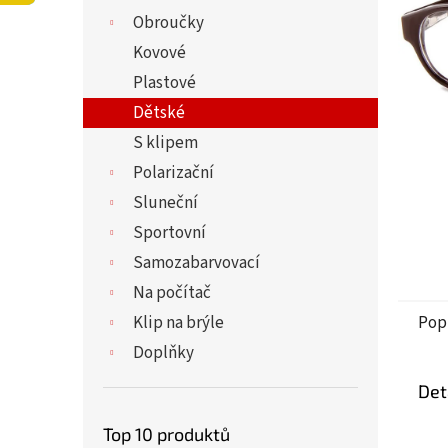
5
í
Obroučky
hvězdi
p
a
Kovové
n
Plastové
e
Dětské
l
S klipem
Polarizační
Sluneční
Sportovní
Samozabarvovací
Na počítač
Klip na brýle
Pop
Doplňky
Det
Top 10 produktů