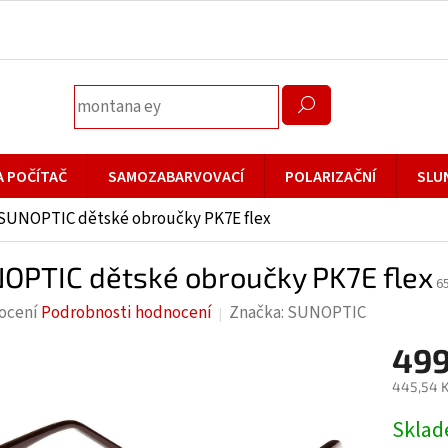
A POČÍTAČ
SAMOZABARVOVACÍ
POLARIZAČNÍ
SLU
SUNOPTIC dětské obroučky PK7E flex
OPTIC dětské obroučky PK7E flex
6
rné
ocení
Podrobnosti hodnocení
Značka:
SUNOPTIC
cení
499
ktu
445,54 K
Měrná
Skla
cena: