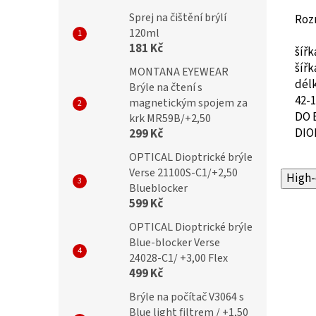
Sprej na čištění brýlí
Roz
120ml
181 Kč
šíř
šíř
MONTANA EYEWEAR
dél
Brýle na čtení s
42-
magnetickým spojem za
DO 
krk MR59B/+2,50
DIO
299 Kč
OPTICAL Dioptrické brýle
Verse 21100S-C1/+2,50
High-
Blueblocker
599 Kč
OPTICAL Dioptrické brýle
Blue-blocker Verse
24028-C1/ +3,00 Flex
499 Kč
Brýle na počítač V3064 s
Blue light filtrem / +1,50