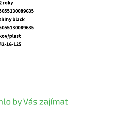
2 roky
5055130089635
shiny black
5055130089635
kov/plast
42-16-125
lo by Vás zajímat