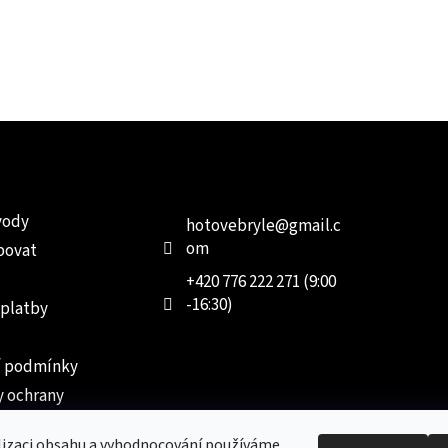
e pro vás
Kontakt
Facebo
vody
hotovebryle
@
gmail.c
om
povat
+420 776 222 271 (9:00
-16:30)
 platby
 podmínky
 ochrany
 údajů
lizaci obsahu a vyhodnocování používáme