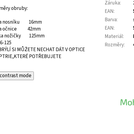
Záruka
:
měry obruby:
EAN
:
Barva
:
ka nosníku 16mm
EAN
:
ka očnice 42mm
ka nožičky 125mm
Materiál
:
16-125
Rozměry
:
BRÝLÍ SI MŮŽETE NECHAT DÁT V OPTICE
PTRIE,KTERÉ POTŘEBUJETE
contrast mode
Moh