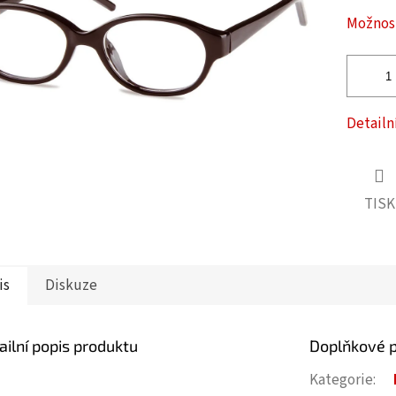
ček.
Možnost
Detailn
TISK
is
Diskuze
ailní popis produktu
Doplňkové 
Kategorie
: