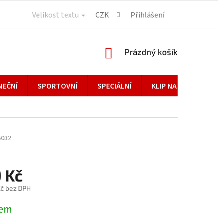
Velikost textu
CZK
Přihlášení
NÁKUPNÍ
Prázdný košík
KOŠÍK
NEČNÍ
SPORTOVNÍ
SPECIÁLNÍ
KLIP NA BRÝLE
5032
 Kč
č bez DPH
dem