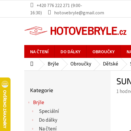
Přejít
+420 776 222 271 (9:00-
na
16:30)
hotovebryle@gmail.com
obsah
NA ČTENÍ
DO DÁLKY
OBROUČKY
N
Brýle
Obroučky
Dětské
Domů
P
SUN
o
Přeskočit
s
Kategorie
Průmě
1 hodn
kategorie
t
hodno
r
Brýle
produ
a
Speciální
je
n
5,0
Do dálky
n
z
Na čtení