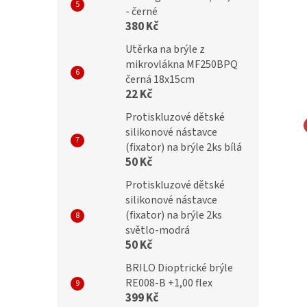
- černé
380 Kč
Utěrka na brýle z
mikrovlákna MF250BPQ
černá 18x15cm
22 Kč
Protiskluzové dětské
silikonové nástavce
IC dětské obroučky
SUNOPTIC dětské obroučky
(fixator) na brýle 2ks bílá
50 Kč
lex
K91D flex
Protiskluzové dětské
silikonové nástavce
(fixator) na brýle 2ks
světlo-modrá
Kč
499 Kč
50 Kč
BRILO Dioptrické brýle
RE008-B +1,00 flex
399 Kč