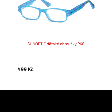
1A
SUNOPTIC dětské obroučky PK8
S
499 Kč
499 
Z
á
p
Informace pro vás
a