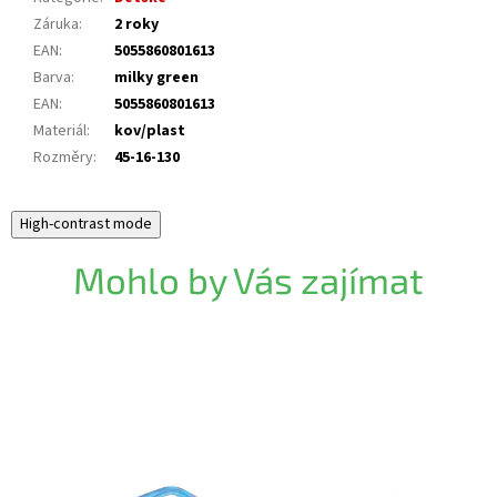
Záruka
:
2 roky
EAN
:
5055860801613
Barva
:
milky green
EAN
:
5055860801613
Materiál
:
kov/plast
Rozměry
:
45-16-130
High-contrast mode
Mohlo by Vás zajímat