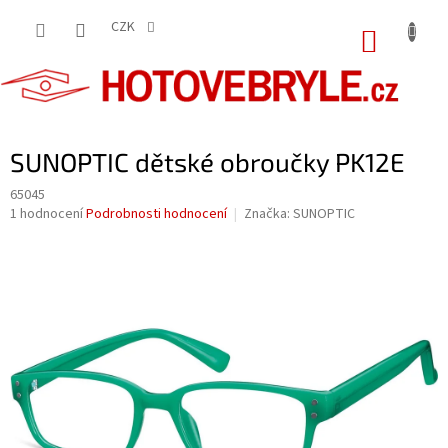
Přejít
na
CZK
NÁKUP
obsah
KOŠÍK
SUNOPTIC dětské obroučky PK12E
65045
Průměrné
1 hodnocení
Podrobnosti hodnocení
Značka:
SUNOPTIC
hodnocení
produktu
je
5,0
z
5
hvězdiček.