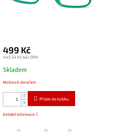
499 Kč
445,54 Kč bez DPH
Měrná
Skladem
cena:
Možnosti doručení
Přidat do košíku
Detailní informace