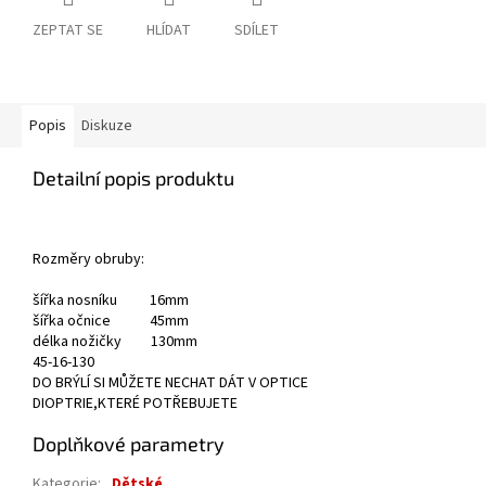
ZEPTAT SE
HLÍDAT
SDÍLET
Popis
Diskuze
Detailní popis produktu
Rozměry obruby:
šířka nosníku 16mm
šířka očnice 45mm
délka nožičky 130mm
45-16-130
DO BRÝLÍ SI MŮŽETE NECHAT DÁT V OPTICE
DIOPTRIE,KTERÉ POTŘEBUJETE
Doplňkové parametry
Kategorie
:
Dětské