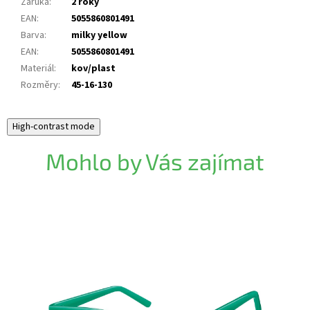
Záruka
:
2 roky
EAN
:
5055860801491
Barva
:
milky yellow
EAN
:
5055860801491
Materiál
:
kov/plast
Rozměry
:
45-16-130
High-contrast mode
Mohlo by Vás zajímat