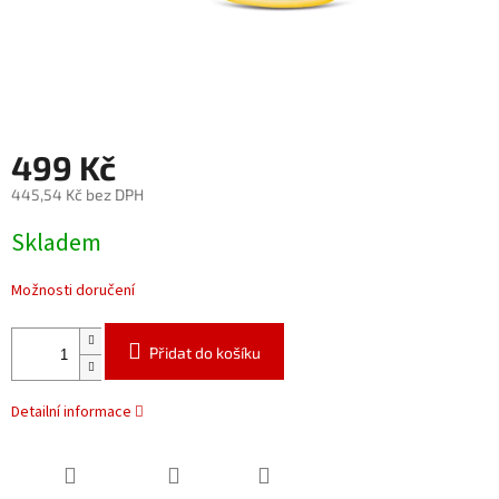
499 Kč
445,54 Kč bez DPH
Měrná
Skladem
cena:
Možnosti doručení
Přidat do košíku
Detailní informace