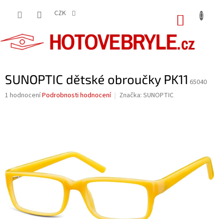
Přejít
na
CZK
NÁKUP
obsah
KOŠÍK
SUNOPTIC dětské obroučky PK11
65040
Průměrné
1 hodnocení
Podrobnosti hodnocení
Značka:
SUNOPTIC
hodnocení
produktu
je
5,0
z
5
hvězdiček.