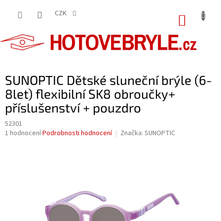
Přejít
na
CZK
NÁKUP
obsah
KOŠÍK
SUNOPTIC Dětské sluneční brýle (6-
8let) flexibilní SK8 obroučky+
příslušenství + pouzdro
52301
Průměrné
1 hodnocení
Podrobnosti hodnocení
Značka:
SUNOPTIC
hodnocení
produktu
je
5,0
z
5
hvězdiček.