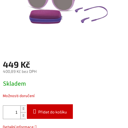
449 Kč
400,89 Kč bez DPH
Měrná
Skladem
cena:
Možnosti doručení
Přidat do košíku
Detailní informace