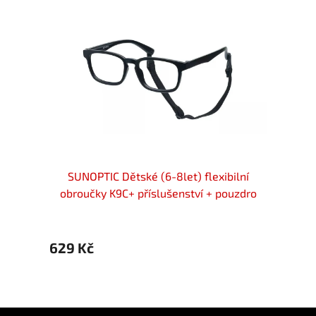
ilní
SUNOPTIC Dětské (6-8let) flexibilní
SUN
uzdro
obroučky K9C+ příslušenství + pouzdro
obro
629 Kč
629 
Z