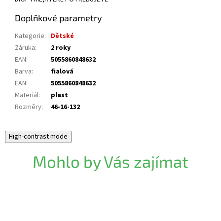
Doplňkové parametry
Kategorie
:
Dětské
Záruka
:
2 roky
EAN
:
5055860848632
Barva
:
fialová
EAN
:
5055860848632
Materiál
:
plast
Rozměry
:
46-16-132
High-contrast mode
Mohlo by Vás zajímat