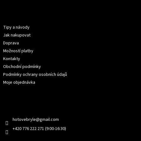
á
p
Informace pro vás
a
t
Tipy a návody
í
Jak nakupovat
Doprava
Možností platby
Kontakty
Obchodní podmínky
Podmínky ochrany osobních údajů
Moje objednávka
Kontakt
hotovebryle
@
gmail.com
+420 776 222 271 (9:00-16:30)