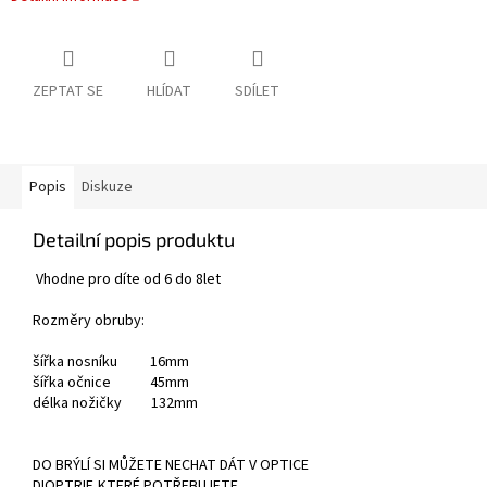
ZEPTAT SE
HLÍDAT
SDÍLET
Popis
Diskuze
Detailní popis produktu
Vhodne pro díte od 6 do 8let
Rozměry obruby:
šířka nosníku 16mm
šířka očnice 45mm
délka nožičky 132mm
DO BRÝLÍ SI MŮŽETE NECHAT DÁT V OPTICE
DIOPTRIE,KTERÉ POTŘEBUJETE