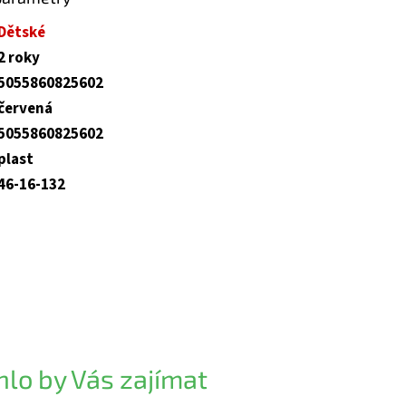
Dětské
2 roky
5055860825602
červená
5055860825602
plast
46-16-132
lo by Vás zajímat