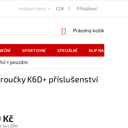
Velikost textu
CZK
Přihlášení
NÁKUPNÍ
Prázdný košík
KOŠÍK
NEČNÍ
SPORTOVNÍ
SPECIÁLNÍ
KLIP NA BRÝLE
tví + pouzdro
broučky K6D+ příslušenství
 Kč
č bez DPH