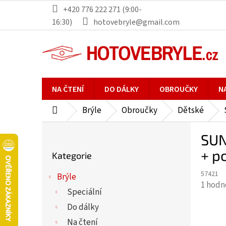
Přejít
+420 776 222 271 (9:00-
na
16:30)
hotovebryle@gmail.com
obsah
NA ČTENÍ
DO DÁLKY
OBROUČKY
N
Brýle
Obroučky
Dětské
Domů
P
SUN
o
Přeskočit
s
+ p
Kategorie
kategorie
t
57421
r
Brýle
Průmě
1 hodn
a
Speciální
hodno
n
Do dálky
produ
n
je
Na čtení