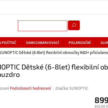
A POČÍTAČ
SAMOZABARVOVACÍ
POLARIZAČNÍ
SLU
SUNOPTIC Dětské (6-8let) flexibilní obroučky K6D+ příslušens
OPTIC Dětské (6-8let) flexibilní o
ouzdro
rné
ocení
Podrobnosti hodnocení
Značka:
SUNOPTIC
cení
899
ktu
802,68 K