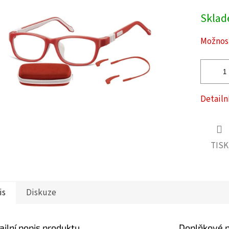
Měrná
Skla
cena:
ček.
Možnost
Detailn
TISK
is
Diskuze
ailní popis produktu
Doplňkové 