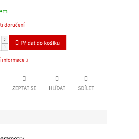
dem
i doručení
Přidat do košíku
í informace
ZEPTAT SE
HLÍDAT
SDÍLET
parametry