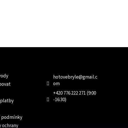
e pro vás
Kontakt
Facebo
vody
hotovebryle
@
gmail.c
om
povat
+420 776 222 271 (9:00
-16:30)
 platby
 podmínky
 ochrany