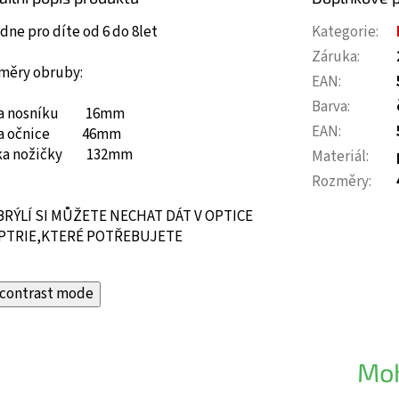
ne pro díte od 6 do 8let
Kategorie
:
Záruka
:
měry obruby:
EAN
:
Barva
:
ka nosníku 16mm
EAN
:
ka očnice 46mm
ka nožičky 132mm
Materiál
:
Rozměry
:
BRÝLÍ SI MŮŽETE NECHAT DÁT V OPTICE
PTRIE,KTERÉ POTŘEBUJETE
contrast mode
Moh