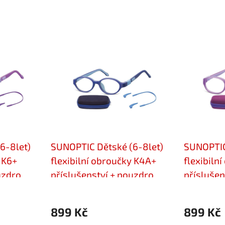
6-8let)
SUNOPTIC Dětské (6-8let)
SUNOPTIC
 K6+
flexibilní obroučky K4A+
flexibiln
uzdro
příslušenství + pouzdro
příslušen
899 Kč
899 Kč