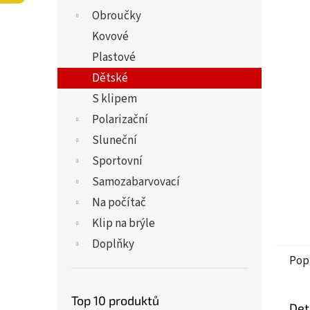
í
5,0
Obroučky
p
z
a
Kovové
5
n
hvězdi
Plastové
e
Dětské
l
S klipem
Polarizační
Sluneční
Sportovní
Samozabarvovací
Na počítač
Klip na brýle
Doplňky
Pop
Top 10 produktů
Det