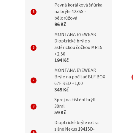
Pevná korálková šňůrka
na brýle 423SS -
bělorůžová
96 Kč
MONTANA EYEWEAR
Dioptrické brýle s
asférickou čočkou MR15
+2,50
194 Kč
MONTANA EYEWEAR
Brýle na počítač BLF BOX
67F RED +1,00
IC Dětské (6-8let)
SUNOPTIC Dětské (6-8let)
349 Kč
lní obroučky K2B+
flexibilní obroučky K2C+
Sprej na čištění brýlí
šenství + pouzdro
příslušenství + pouzdro
30ml
59 Kč
Dioptrické brýle extra
Kč
899 Kč
silné Nexus 19415D-