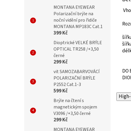
MONTANA EYEWEAR
Vhod
Polarizační brýle na
noční vidění pro řidiče
Roz
MONTANA MP183C Cat.1
399 Kč
šíř
Dioptrické VELKÉ BRÝLE
šíř
OPTICAL TR258 /+3,50
dél
černé
299 Kč
DO 
vit SAMOZABARVOVÁCÍ
DIO
POLARIZAČNÍ BRÝLE
P2552 Cat.1-3
599 Kč
High-
Brýle na čtení s
magnetickým spojem
V3096 /+3,50 černé
299 Kč
MONTANA EYEWEAR