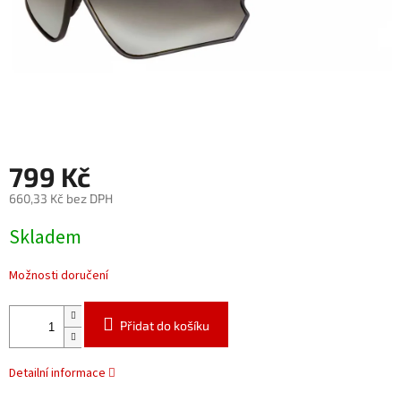
799 Kč
660,33 Kč bez DPH
Měrná
Skladem
cena:
Možnosti doručení
Přidat do košíku
Detailní informace