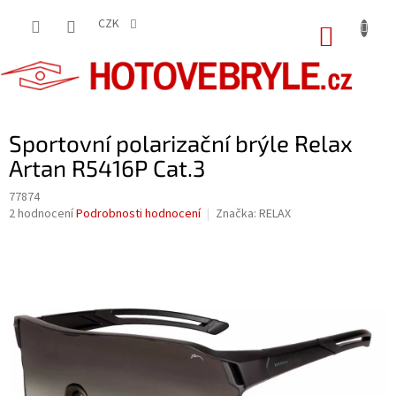
Přejít
na
CZK
NÁKUP
obsah
KOŠÍK
Sportovní polarizační brýle Relax
Artan R5416P Cat.3
77874
Průměrné
2 hodnocení
Podrobnosti hodnocení
Značka:
RELAX
hodnocení
produktu
je
5,0
z
5
hvězdiček.