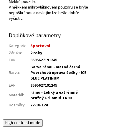
Měkké pouzdro
V měkkém mikrovláknovém pouzdru se brýle
nepoškrábou a navíc jím lze brýle dobře
vyčistit.
Doplňkové parametry
Kategorie
:
Sportovní
Záruka
:
2 roky
EAN
:
8595627191245
Barva rámu - matná černá,
Barva
:
Povrchová úprava čočky - ICE
BLUE PLATINUM
EAN
:
8595627191245
rámu - Lehký a extrémně
Materiál
:
pružný Grilamid TR90
Rozměry
:
72-18-124
High-contrast mode