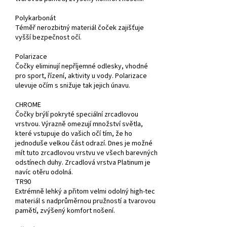
Polykarbonát
Téměř nerozbitný materiál čoček zajišťuje
vyšší bezpečnost očí.
Polarizace
Čočky eliminují nepříjemné odlesky, vhodné
pro sport, řízení, aktivity u vody. Polarizace
ulevuje očím s snižuje tak jejich únavu.
CHROME
Čočky brýlí pokryté speciální zrcadlovou
vrstvou. Výrazně omezují množství světla,
které vstupuje do vašich očí tím, že ho
jednoduše velkou část odrazí. Dnes je možné
mít tuto zrcadlovou vrstvu ve všech barevných
odstínech duhy. Zrcadlová vrstva Platinum je
navíc otěru odolná.
TR90
Extrémně lehký a přitom velmi odolný high-tec
materiál s nadprůměrnou pružností a tvarovou
pamětí, zvýšený komfort nošení.