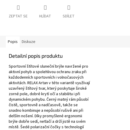
ZEPTAT SE
HLÍDAT
SDÍLET
Popis
Diskuze
Detailní popis produktu
Sportovní štítové sluneční brýle navržené pro
aktivní pohyb a spolehlivou ochranu zraku při
každodenních sportovních i volnočasových
aktivitách. RELAX Artan v této variantě využívají
uzavřený štítový tvar, který poskytuje široké
zorné pole, dobré krytí očí a stabilitu i při
dynamickém pohybu. Černý matný rám působí
čistě, sportovně a nadčasově, takže se
snadno kombinuje a nepůsobí rušivě ani při
delším nošení. Díky promyšlené ergonomii
brýle dobře sedí, netlačí a drží jistě na svém
místě. Šedé polarizační čočky s technologií