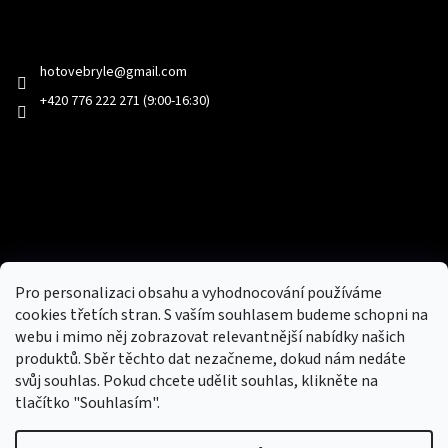
Kontakt
hotovebryle
@
gmail.com
+420 776 222 271 (9:00-16:30)
Facebook
Přijímáme online platby
Pro personalizaci obsahu a vyhodnocování používáme
cookies třetích stran. S vaším souhlasem budeme schopni na
webu i mimo něj zobrazovat relevantnější nabídky našich
produktů. Sběr těchto dat nezačneme, dokud nám nedáte
svůj souhlas. Pokud chcete udělit souhlas, klikněte na
tlačítko "Souhlasím".
Nový obchod s batohy, cestovními zavazadly, tašky a peněženky