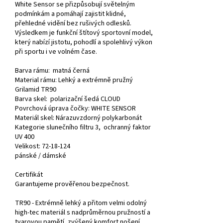
White Sensor se přizpůsobují světelným
podmínkám a pomáhají zajistit klidné,
přehledné vidění bez rušivých odlesků.
Výsledkem je funkční štítový sportovní model,
který nabízí jistotu, pohodlí a spolehlivý výkon
při sportu i ve volném čase.
Barva rámu:
matná černá
Material rámu: Lehký a extrémně pružný
Grilamid TR90
Barva skel:
polarizační šedá CLOUD
Povrchová úprava čočky:
WHITE SENSOR
Materiál skel:
Nárazuvzdorný polykarbonát
Kategorie slunečního filtru 3, ochranný faktor
UV 400
Velikost
:
72-18-124
pánské /
dámské
Certifikát
Garantujeme prověřenou bezpečnost.
TR90 - Extrémně lehký a přitom velmi odolný
high-tec materiál s nadprůměrnou pružností a
tvarovou pamětí, zvýšený komfort nošení.