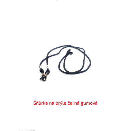
elená
Šňůrka na brýle černá gumová