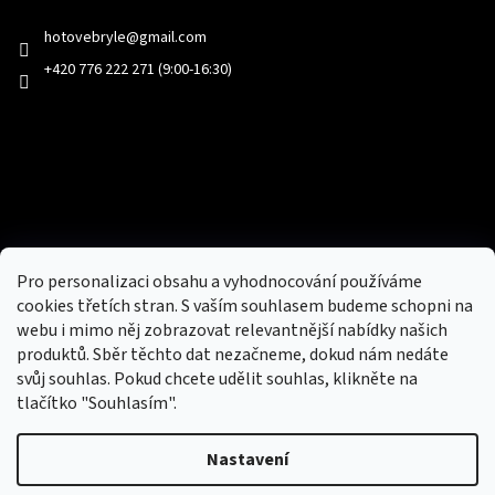
hotovebryle
@
gmail.com
+420 776 222 271 (9:00-16:30)
Facebook
Přijímáme online platby
Pro personalizaci obsahu a vyhodnocování používáme
cookies třetích stran. S vaším souhlasem budeme schopni na
webu i mimo něj zobrazovat relevantnější nabídky našich
produktů. Sběr těchto dat nezačneme, dokud nám nedáte
svůj souhlas. Pokud chcete udělit souhlas, klikněte na
tlačítko "Souhlasím".
Nový obchod s batohy, cestovními zavazadly, tašky a peněženky
Nastavení