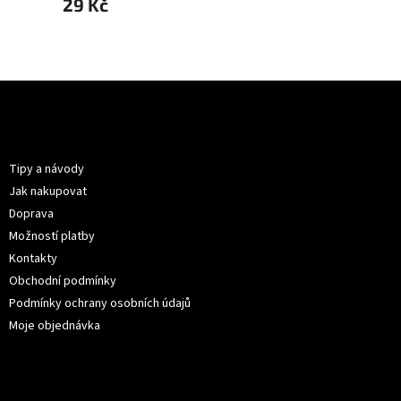
29 Kč
15 Kč
Z
á
p
Informace pro vás
a
t
Tipy a návody
í
Jak nakupovat
Doprava
Možností platby
Kontakty
Obchodní podmínky
Podmínky ochrany osobních údajů
Moje objednávka
Kontakt