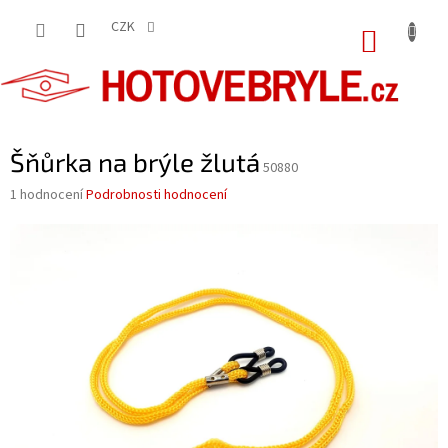
Přejít
na
CZK
NÁKUP
obsah
KOŠÍK
Šňůrka na brýle žlutá
50880
Průměrné
1 hodnocení
Podrobnosti hodnocení
hodnocení
produktu
je
5,0
z
5
hvězdiček.