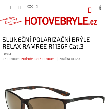
Přejít
na
CZK
NÁKUP
obsah
KOŠÍK
SLUNEČNÍ POLARIZAČNÍ BRÝLE
RELAX RAMREE R1136F Cat.3
60084
Průměrné
1 hodnocení
Podrobnosti hodnocení
Značka:
RELAX
hodnocení
produktu
je
5,0
z
5
hvězdiček.