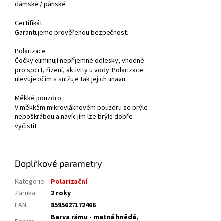
dámské / pánské
Certifikát
Garantujeme prověřenou bezpečnost.
Polarizace
Čočky eliminují nepříjemné odlesky, vhodné
pro sport, řízení, aktivity u vody. Polarizace
ulevuje očím s snižuje tak jejich únavu.
Měkké pouzdro
V měkkém mikrovláknovém pouzdru se brýle
nepoškrábou a navíc jím lze brýle dobře
vyčistit.
Doplňkové parametry
Kategorie
:
Polarizační
Záruka
:
2 roky
EAN
:
8595627172466
Barva rámu - matná hnědá,