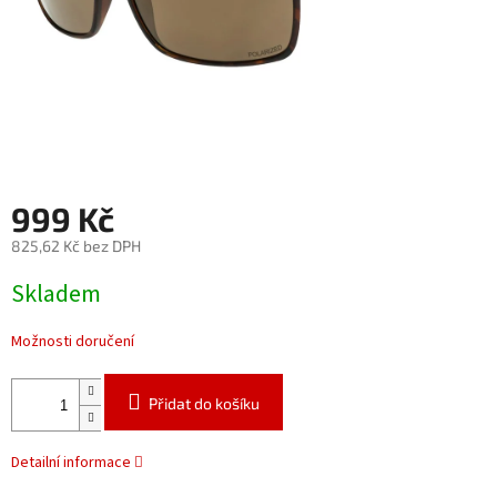
999 Kč
825,62 Kč bez DPH
Měrná
Skladem
cena:
Možnosti doručení
Přidat do košíku
Detailní informace