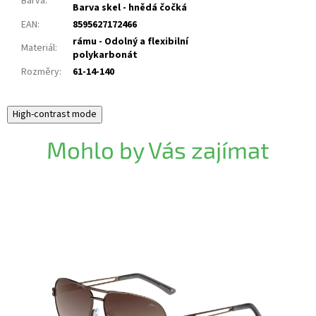
Barva
:
Barva skel - hnědá čočká
EAN
:
8595627172466
rámu - Odolný a flexibilní
Materiál
:
polykarbonát
Rozměry
:
61-14-140
High-contrast mode
Mohlo by Vás zajímat