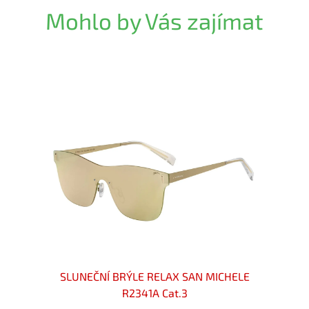
Mohlo by Vás zajímat
 Cat.3
SLUNEČNÍ BRÝLE RELAX SAN MICHELE
Sluneč
R2341A Cat.3