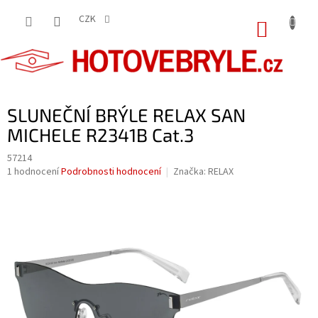
Přejít
na
CZK
NÁKUP
obsah
KOŠÍK
SLUNEČNÍ BRÝLE RELAX SAN
MICHELE R2341B Cat.3
57214
Průměrné
1 hodnocení
Podrobnosti hodnocení
Značka:
RELAX
hodnocení
produktu
je
5,0
z
5
hvězdiček.