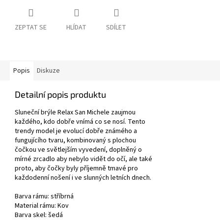
ZEPTAT SE
HLÍDAT
SDÍLET
Popis
Diskuze
Detailní popis produktu
Sluneční brýle Relax San Michele zaujmou
každého, kdo dobře vnímá co se nosí. Tento
trendy model je evolucí dobře známého a
fungujícího tvaru, kombinovaný s plochou
čočkou ve světlejším vyvedení, doplněný o
mírné zrcadlo aby nebylo vidět do očí, ale také
proto, aby čočky byly příjemně tmavé pro
každodenní nošení i ve slunných letních dnech.
Barva rámu:
stříbrná
Material rámu:
Kov
Barva skel: šedá