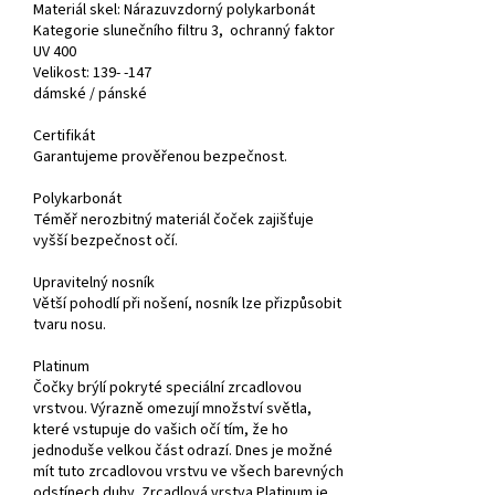
Materiál skel: Nárazuvzdorný polykarbonát
Kategorie slunečního filtru 3, ochranný faktor
UV 400
Velikost
: 139- -147
dámské /
pánské
Certifikát
Garantujeme prověřenou bezpečnost.
Polykarbonát
Téměř nerozbitný materiál čoček zajišťuje
vyšší bezpečnost očí.
Upravitelný nosník
Větší pohodlí při nošení, nosník lze přizpůsobit
tvaru nosu.
Platinum
Čočky brýlí pokryté speciální zrcadlovou
vrstvou. Výrazně omezují množství světla,
které vstupuje do vašich očí tím, že ho
jednoduše velkou část odrazí. Dnes je možné
mít tuto zrcadlovou vrstvu ve všech barevných
odstínech duhy. Zrcadlová vrstva Platinum je