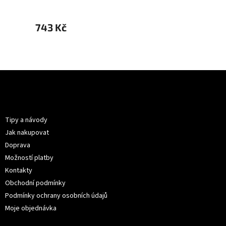
743 Kč
799 
Z
á
p
Informace pro vás
a
t
Tipy a návody
í
Jak nakupovat
Doprava
Možností platby
Kontakty
Obchodní podmínky
Podmínky ochrany osobních údajů
Moje objednávka