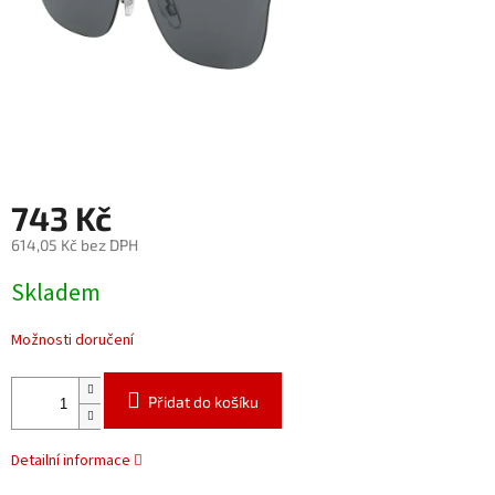
743 Kč
614,05 Kč bez DPH
Měrná
Skladem
cena:
Možnosti doručení
Přidat do košíku
Detailní informace