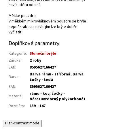
navíc otěru odolná.
Měkké pouzdro
V měkkém mikrovláknovém pouzdru se brýle
nepoškrábou a navíc jím lze brýle dobře
vyčistit.
Doplňkové parametry
Kategorie
:
Sluneční brýle
Záruka
:
2 roky
EAN
:
8595627166427
Barva rámu - stříbrná, Barva
Barva
:
čočky - šedá
EAN
:
8595627166427
rámu - kov, čočky -
Materiál
:
Nárazuvzdorný polykarbonát
Rozměry
:
139- -147
High-contrast mode