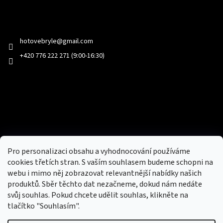
Kontakt
hotovebryle
@
gmail.com
+420 776 222 271 (9:00-16:30)
Facebook
Přijímáme online platby
Pro personalizaci obsahu a vyhodnocování používáme
cookies třetích stran. S vaším souhlasem budeme schopni na
webu i mimo něj zobrazovat relevantnější nabídky našich
produktů. Sběr těchto dat nezačneme, dokud nám nedáte
svůj souhlas. Pokud chcete udělit souhlas, klikněte na
tlačítko "Souhlasím".
Nový obchod s batohy, cestovními zavazadly, tašky a peněženky