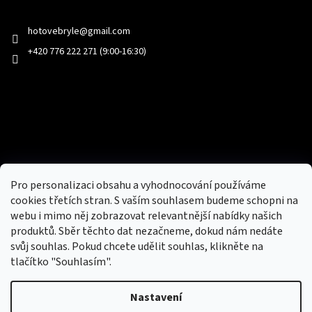
Kontakt
hotovebryle
@
gmail.com
+420 776 222 271 (9:00-16:30)
Facebook
Přijímáme online platby
Pro personalizaci obsahu a vyhodnocování používáme
cookies třetích stran. S vaším souhlasem budeme schopni na
webu i mimo něj zobrazovat relevantnější nabídky našich
produktů. Sběr těchto dat nezačneme, dokud nám nedáte
svůj souhlas. Pokud chcete udělit souhlas, klikněte na
tlačítko "Souhlasím".
Nový obchod s batohy, cestovními zavazadly, tašky a peněženky
Nastavení