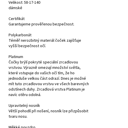
Velikost
: 58-17-140
dámské
Certifikát
Garantujeme prověřenou bezpečnost.
Polykarbonát
Téměř nerozbitný materiál čoček zajišťuje
vyšší bezpečnost očí.
Platinum
Čočky brýlí pokryté speciální zrcadlovou
vrstvou. Výrazně omezují množství světla,
které vstupuje do vašich očí tím, že ho
jednoduše velkou část odrazí. Dnes je možné
mít tuto zrcadlovou vrstvu ve všech barevných
odstínech duhy. Zrcadlová vrstva Platinum je
navíc otěru odolná.
Upravitelný nosník
Větší pohodlí při nošení, nosník lze přizpůsobit
tvaru nosu.
Měkké pouzdro