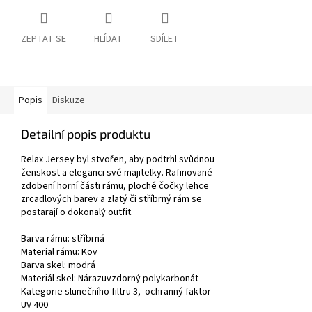
ZEPTAT SE
HLÍDAT
SDÍLET
Popis
Diskuze
Detailní popis produktu
Relax Jersey byl stvořen, aby podtrhl svůdnou
ženskost a eleganci své majitelky. Rafinované
zdobení horní části rámu, ploché čočky lehce
zrcadlových barev a zlatý či stříbrný rám se
postarají o dokonalý outfit.
Barva rámu: stříbrná
Material rámu:
Kov
Barva skel: modrá
Materiál skel: Nárazuvzdorný polykarbonát
Kategorie slunečního filtru 3, ochranný faktor
UV 400