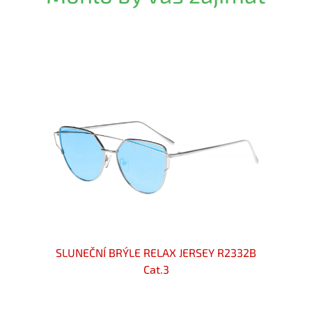
0369C
SLUNEČNÍ BRÝLE RELAX JERSEY R2332B
SLU
Cat.3