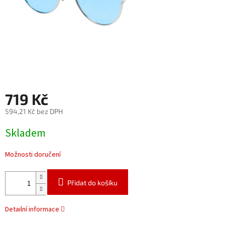
719 Kč
594,21 Kč bez DPH
Měrná
Skladem
cena:
Možnosti doručení
Přidat do košíku
Detailní informace