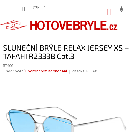
Přejít
na
CZK
NÁKUP
obsah
KOŠÍK
SLUNEČNÍ BRÝLE RELAX JERSEY XS –
TAFAHI R2333B Cat.3
57406
Průměrné
1 hodnocení
Podrobnosti hodnocení
Značka:
RELAX
hodnocení
produktu
je
5,0
z
5
hvězdiček.