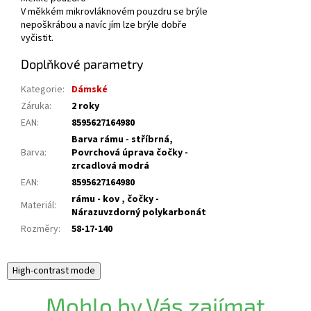
V měkkém mikrovláknovém pouzdru se brýle
nepoškrábou a navíc jím lze brýle dobře
vyčistit.
Doplňkové parametry
Kategorie
:
Dámské
Záruka
:
2 roky
EAN
:
8595627164980
Barva rámu - stříbrná,
Barva
:
Povrchová úprava čočky -
zrcadlová modrá
EAN
:
8595627164980
rámu - kov , čočky -
Materiál
:
Nárazuvzdorný polykarbonát
Rozměry
:
58-17-140
High-contrast mode
Mohlo by Vás zajímat