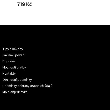
719 Kč
879 
Z
á
p
Informace pro vás
a
t
Tipy a návody
í
Jak nakupovat
Doprava
Možností platby
Kontakty
Obchodní podmínky
Podmínky ochrany osobních údajů
Moje objednávka