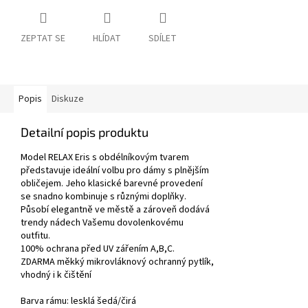
ZEPTAT SE
HLÍDAT
SDÍLET
Popis
Diskuze
Detailní popis produktu
Model RELAX Eris s obdélníkovým tvarem
představuje ideální volbu pro dámy s plnějším
obličejem. Jeho klasické barevné provedení
se snadno kombinuje s různými doplňky.
Působí elegantně ve městě a zároveň dodává
trendy nádech Vašemu dovolenkovému
outfitu.
100% ochrana před UV zářením A,B,C.
ZDARMA měkký mikrovláknový ochranný pytlík,
vhodný i k čištění
Barva rámu: lesklá šedá/čirá