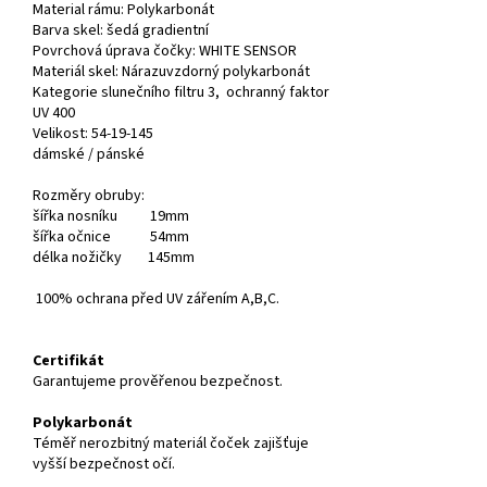
Material rámu:
Polykarbonát
Barva skel:
šedá gradientní
Povrchová úprava čočky: WHITE SENSOR
Materiál skel: Nárazuvzdorný polykarbonát
Kategorie slunečního filtru 3, ochranný faktor
UV 400
Velikost:
54-19-145
dámské / pánské
Rozměry obruby:
šířka nosníku 19mm
šířka očnice 54mm
délka nožičky 145mm
100% ochrana před UV zářením A,B,C.
Certifikát
Garantujeme prověřenou bezpečnost.
Polykarbonát
Téměř nerozbitný materiál čoček zajišťuje
vyšší bezpečnost očí.