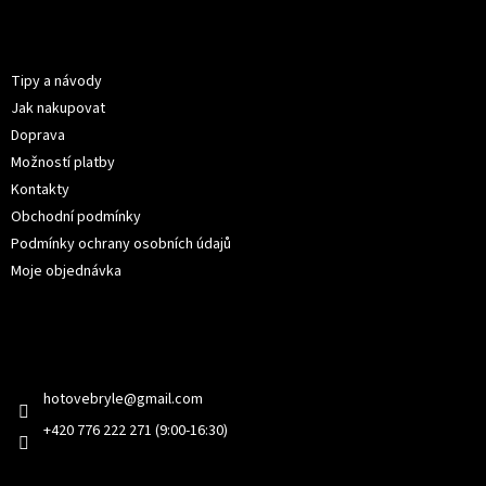
á
p
Informace pro vás
a
t
Tipy a návody
í
Jak nakupovat
Doprava
Možností platby
Kontakty
Obchodní podmínky
Podmínky ochrany osobních údajů
Moje objednávka
Kontakt
hotovebryle
@
gmail.com
+420 776 222 271 (9:00-16:30)