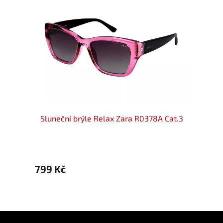
INI
Sluneční brýle Relax Zara R0378A Cat.3
SLU
799 Kč
879 
Z