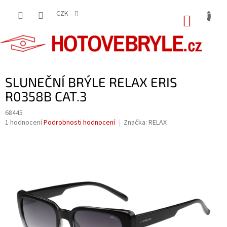
Přejít
na
CZK
NÁKUP
obsah
KOŠÍK
SLUNEČNÍ BRÝLE RELAX ERIS
R0358B CAT.3
68445
Průměrné
1 hodnocení
Podrobnosti hodnocení
Značka:
RELAX
hodnocení
produktu
je
5,0
z
5
hvězdiček.