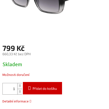
799 Kč
660,33 Kč bez DPH
Měrná
Skladem
cena:
Možnosti doručení
Přidat do košíku
Detailní informace