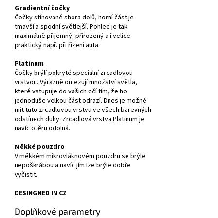
Gradientní čočky
Čočky stínované shora dolů, horní část je
tmavší a spodní světlejší. Pohled je tak
maximálně příjemný, přirozený a i velice
praktický např. při řízení auta.
Platinum
Čočky brýlí pokryté speciální zrcadlovou
vrstvou. Výrazně omezují množství světla,
které vstupuje do vašich očí tím, že ho
jednoduše velkou část odrazí. Dnes je možné
mít tuto zrcadlovou vrstvu ve všech barevných
odstínech duhy. Zrcadlová vrstva Platinum je
navíc otěru odolná.
Měkké pouzdro
V měkkém mikrovláknovém pouzdru se brýle
nepoškrábou a navíc jím lze brýle dobře
vyčistit.
DESINGNED IN CZ
Doplňkové parametry