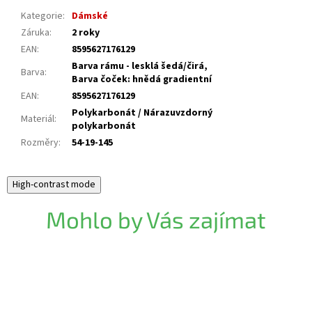
Kategorie
:
Dámské
Záruka
:
2 roky
EAN
:
8595627176129
Barva rámu - lesklá šedá/čirá,
Barva
:
Barva čoček: hnědá gradientní
EAN
:
8595627176129
Polykarbonát / Nárazuvzdorný
Materiál
:
polykarbonát
Rozměry
:
54-19-145
High-contrast mode
Mohlo by Vás zajímat