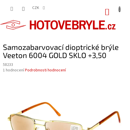
Přejít
na
CZK
NÁKUP
obsah
KOŠÍK
Samozabarvovací dioptrické brýle
Veeton 6004 GOLD SKLO +3,50
58233
Průměrné
1 hodnocení
Podrobnosti hodnocení
hodnocení
produktu
je
5,0
z
5
hvězdiček.