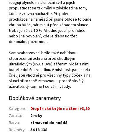
reagují plynule na sluneční svit a jejich
propustnost se tak mění v závislosti na tom,
kde se zrovna nacházíte. Při polední
procházce na náměstí při jasné obloze to bude
zhruba 80 %, pár minut před západem slunce
třeba jen 5 až 10 %. Vhodné jsou i pro řidiče
nebo jiná povolání, kde je třeba udržet
dokonalou pozornost.
Samozabarvovací brýle také nabídnou
stoprocentní ochranu před škodlivým
ultrafialovým (UVA a UVB) zářením. Vidět s nimi
budete dobře i ve stínu. V místnosti jsou zcela
čiré, jsou vhodné pro všechny typy čoček a na
slunci přirozeně ztmavnou – prostě skvělý
uživatelský komfort se vším všudy.
Doplňkové parametry
Kategorie
:
Dioptrické brýle na čtení +3,50
Záruka
:
2 roky
Barva
:
ztmavení do hnědá
Rozměry
:
54 18-138