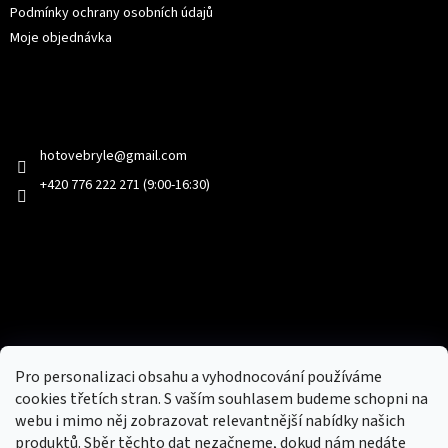
Podmínky ochrany osobních údajů
Moje objednávka
Kontakt
hotovebryle
@
gmail.com
+420 776 222 271 (9:00-16:30)
Facebook
Přijímáme online platby
Pro personalizaci obsahu a vyhodnocování používáme
cookies třetích stran. S vaším souhlasem budeme schopni na
webu i mimo něj zobrazovat relevantnější nabídky našich
produktů. Sběr těchto dat nezačneme, dokud nám nedáte