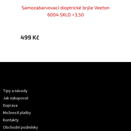
143-
Samozabarvovací dioptrické brýle Veeton
OPT
6004 SKLO +3,50
brýle
499 Kč
599 
Z
á
p
Informace pro vás
a
t
Tipy a návody
í
Jak nakupovat
Doprava
Možností platby
Kontakty
Obchodní podmínky