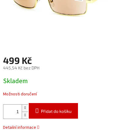
499 Kč
445,54 Kč bez DPH
Měrná
Skladem
cena:
Možnosti doručení
Přidat do košíku
Detailní informace