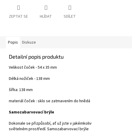
ZEPTAT SE
HLÍDAT
SDÍLET
Popis
Diskuze
Detailní popis produktu
Velikost čoček - 54 x 35 mm
Délká nožiček - 138 mm
šířka: 138 mm
materiál čoček : sklo se zatmavením do hnědá
Samozabarvovací brýle
Dokonale se přizpůsobí, ať už jste v jakémkoliv
světelném prostředí. Samozabarvovací brýle