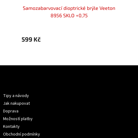
locker
Samozabarvovací dioptrické brýle Veeton
OPT
+0,75
8956 SKLO +0,75
brýle
599 Kč
599 
Z
á
p
Informace pro vás
a
t
Tipy a návody
í
Jak nakupovat
Doprava
Možností platby
Kontakty
Obchodní podmínky