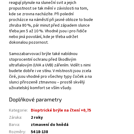
reagují plynule na sluneční svit a jejich
propustnost se tak mění v závislosti na tom,
kde se zrovna nacházíte. Při polední
procházce na náměstí při jasné obloze to bude
zhruba 80 %, pár minut před západem slunce
třeba jen 5 až 10 %. Vhodné jsou i pro řidiče
nebo jiná povolání, kde je třeba udržet
dokonalou pozornost.
Samozabarvovací brýle také nabídnou
stoprocentní ochranu před škodlivým
ultrafialovým (UVA a UVB) zářením. Vidět s nimi
budete dobře i ve stínu. V místnosti jsou zcela
čiré, jsou vhodné pro všechny typy čoček a na
slunci přirozeně ztmavnou – prostě skvělý
uživatelský komfort se vším všudy.
Doplňkové parametry
Kategorie
:
Dioptrické brýle na čtení +0,75
Záruka
:
2 roky
Barva
:
ztmavení do hnědá
Rozměry
:
54 18-138