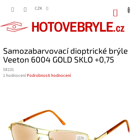
Přejít
na
CZK
NÁKUP
obsah
KOŠÍK
Samozabarvovací dioptrické brýle
Veeton 6004 GOLD SKLO +0,75
58231
Průměrné
1 hodnocení
Podrobnosti hodnocení
hodnocení
produktu
je
5,0
z
5
hvězdiček.