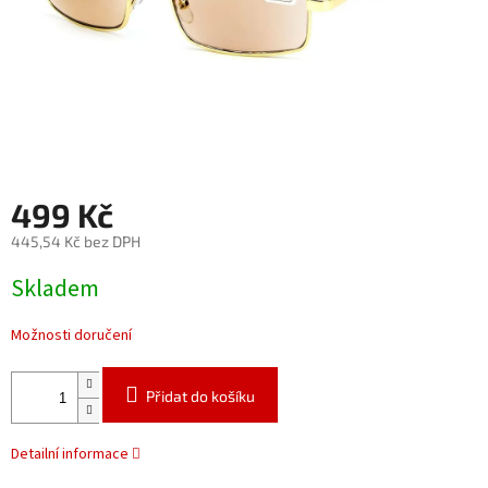
499 Kč
445,54 Kč bez DPH
Měrná
Skladem
cena:
Možnosti doručení
Přidat do košíku
Detailní informace