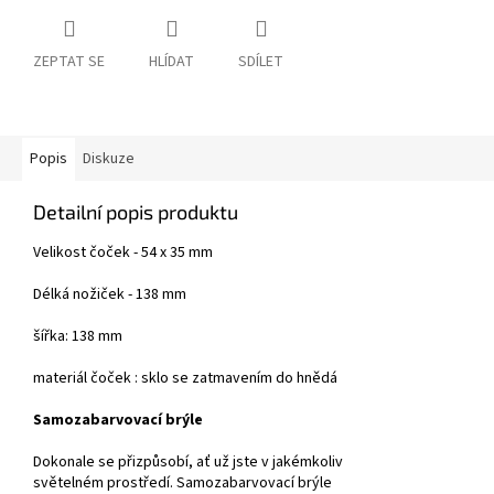
ZEPTAT SE
HLÍDAT
SDÍLET
Popis
Diskuze
Detailní popis produktu
Velikost čoček - 54 x 35 mm
Délká nožiček - 138 mm
šířka: 138 mm
materiál čoček : sklo se zatmavením do hnědá
Samozabarvovací brýle
Dokonale se přizpůsobí, ať už jste v jakémkoliv
světelném prostředí. Samozabarvovací brýle