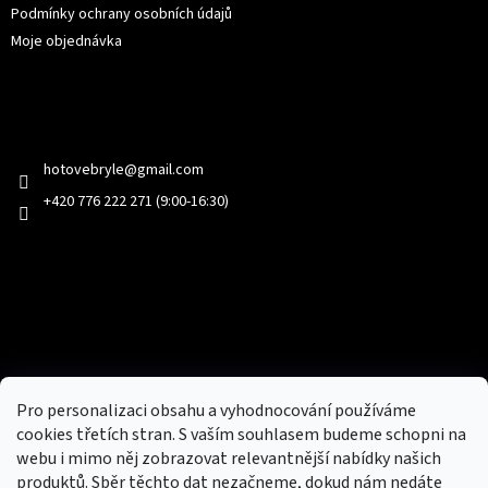
Podmínky ochrany osobních údajů
Moje objednávka
Kontakt
hotovebryle
@
gmail.com
+420 776 222 271 (9:00-16:30)
Facebook
Přijímáme online platby
Pro personalizaci obsahu a vyhodnocování používáme
cookies třetích stran. S vaším souhlasem budeme schopni na
webu i mimo něj zobrazovat relevantnější nabídky našich
produktů. Sběr těchto dat nezačneme, dokud nám nedáte