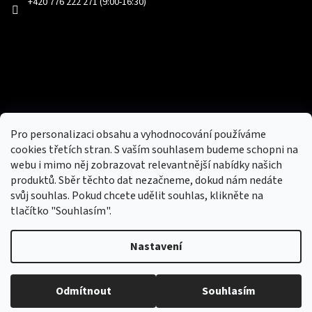
+420 776 222 271 (9:00-16:30)
Facebook
Přijímáme online platby
Pro personalizaci obsahu a vyhodnocování používáme
cookies třetích stran. S vaším souhlasem budeme schopni na
webu i mimo něj zobrazovat relevantnější nabídky našich
produktů. Sběr těchto dat nezačneme, dokud nám nedáte
svůj souhlas. Pokud chcete udělit souhlas, klikněte na
tlačítko "Souhlasím".
Nový obchod s batohy, cestovními zavazadly, tašky a peněženky
Nastavení
Copyright 2026
hotovebryle.cz
. Všechna práva
Vytvořil
Odmítnout
Souhlasím
vyhrazena.
Upravit nastavení cookies
Shoptet