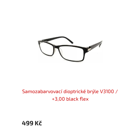
locker
Samozabarvovací dioptrické brýle V3100 /
Samoz
00
+3,00 black flex
499 Kč
399 