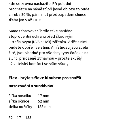
kde se zrovna nacházíte. Při polední
procházce na náměstí při jasné obloze to bude
zhruba 80 %, pár minut před západem slunce
třeba jen 5 až 10 %.
Samozabarvovací brýle také nabídnou
stoprocentní ochranu před škodlivým
ultrafialovým (UVA a UVB) zářením. Vidět s nimi
budete dobře i ve stínu. V místnosti jsou zcela
čiré, jsou vhodné pro všechny typy čoček a na
slunci přirozeně ztmavnou – prostě skvělý
uživatelský komfort se vším všudy.
Flex - brýle s flexe kloubem pro snažší
nasazování a sundávání
šířka nosníku 17 mm
šířka očnice 52 mm
délka nožičky 133 mm
52
17
133