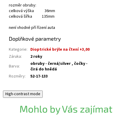
rozměr obruby:
celková výška 36mm
celková šířka 135mm
není vhodné pří řízení auta
Doplňkové parametry
Kategorie
:
Dioptrické brýle na čtení +3,00
Záruka
:
2 roky
obruby - černá/silver , čočky -
Barva
:
čirá do hnědá
Rozměry
:
52-17-133
High-contrast mode
Mohlo by Vás zajímat