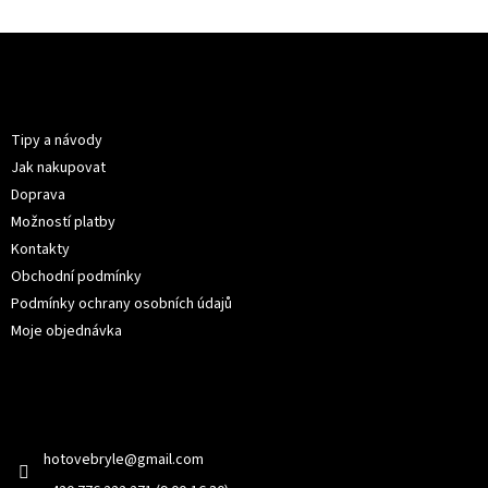
Z
á
p
Informace pro vás
a
t
Tipy a návody
í
Jak nakupovat
Doprava
Možností platby
Kontakty
Obchodní podmínky
Podmínky ochrany osobních údajů
Moje objednávka
Kontakt
hotovebryle
@
gmail.com