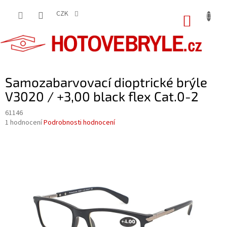
Přejít
na
CZK
NÁKUP
obsah
KOŠÍK
Samozabarvovací dioptrické brýle
V3020 / +3,00 black flex Cat.0-2
61146
Průměrné
1 hodnocení
Podrobnosti hodnocení
hodnocení
produktu
je
5,0
z
5
hvězdiček.