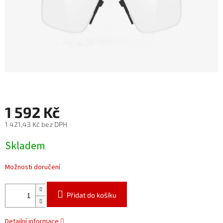
1 592 Kč
1 421,43 Kč bez DPH
Měrná
Skladem
cena:
Možnosti doručení
Přidat do košíku
Detailní informace