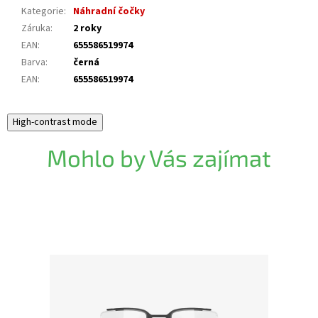
Kategorie
:
Náhradní čočky
Záruka
:
2 roky
EAN
:
655586519974
Barva
:
černá
EAN
:
655586519974
High-contrast mode
Mohlo by Vás zajímat