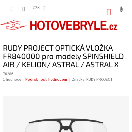
Přejít
na
CZK
NÁKUP
obsah
KOŠÍK
RUDY PROJECT OPTICKÁ VLOŽKA
FR840000 pro modely SPINSHIELD
AIR / KELION/ ASTRAL / ASTRAL X
78286
Průměrné
1 hodnocení
Podrobnosti hodnocení
Značka:
RUDY PROJECT
hodnocení
produktu
je
5,0
z
5
hvězdiček.