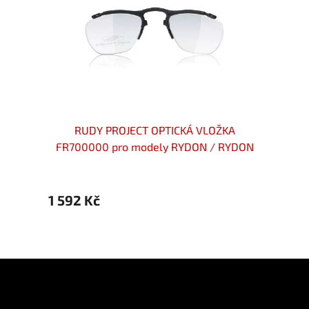
 MAYA
RUDY PROJECT OPTICKÁ VLOŽKA
R
 SUF
FR700000 pro modely RYDON / RYDON
FR840
SLIM / PROPULSE / MAGNUS / STARDASH
1 592 Kč
1 592
Z
á
p
Informace pro vás