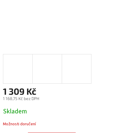
1 309 Kč
1 168,75 Kč bez DPH
Měrná
Skladem
cena:
Možnosti doručení