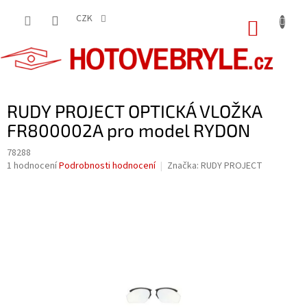
Přejít
na
CZK
NÁKUP
obsah
KOŠÍK
RUDY PROJECT OPTICKÁ VLOŽKA
FR800002A pro model RYDON
78288
Průměrné
1 hodnocení
Podrobnosti hodnocení
Značka:
RUDY PROJECT
hodnocení
produktu
je
5,0
z
5
hvězdiček.