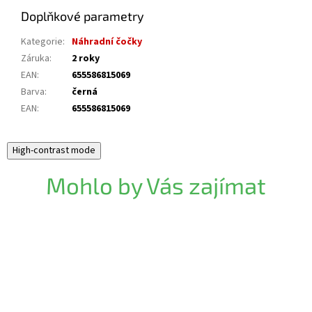
Doplňkové parametry
Kategorie
:
Náhradní čočky
Záruka
:
2 roky
EAN
:
655586815069
Barva
:
černá
EAN
:
655586815069
High-contrast mode
Mohlo by Vás zajímat