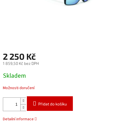
2 250 Kč
1 859,50 Kč bez DPH
Měrná
Skladem
cena:
Možnosti doručení
Přidat do košíku
Detailní informace