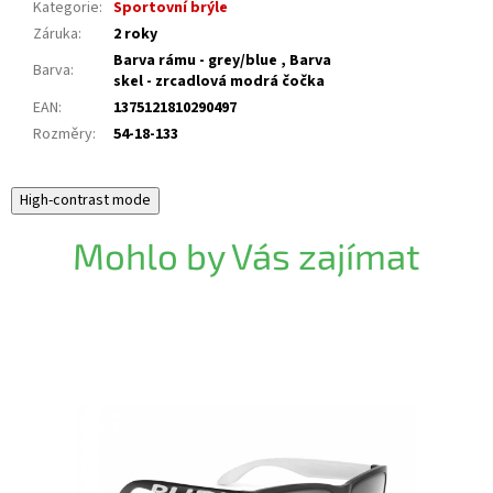
Kategorie
:
Sportovní brýle
Záruka
:
2 roky
Barva rámu - grey/blue , Barva
Barva
:
skel - zrcadlová modrá čočka
EAN
:
1375121810290497
Rozměry
:
54-18-133
High-contrast mode
Mohlo by Vás zajímat