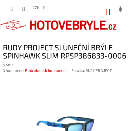
Přejít
na
CZK
NÁKUP
obsah
KOŠÍK
RUDY PROJECT SLUNEČNÍ BRÝLE
SPINHAWK SLIM RPSP386833-0006
52497
Průměrné
3 hodnocení
Podrobnosti hodnocení
Značka:
RUDY PROJECT
hodnocení
produktu
je
4,3
z
5
hvězdiček.