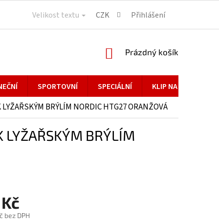
Velikost textu
CZK
Přihlášení
NÁKUPNÍ
Prázdný košík
KOŠÍK
NEČNÍ
SPORTOVNÍ
SPECIÁLNÍ
KLIP NA BRÝLE
K LYŽAŘSKÝM BRÝLÍM NORDIC HTG27 ORANŽOVÁ
K LYŽAŘSKÝM BRÝLÍM
 Kč
č bez DPH