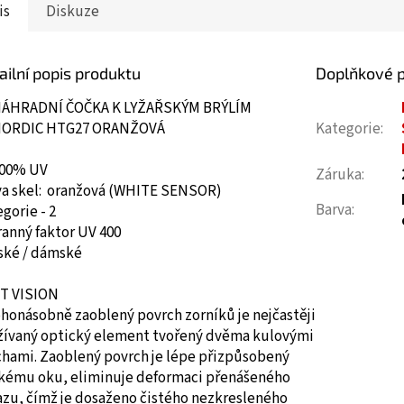
is
Diskuze
ailní popis produktu
Doplňkové 
ÁHRADNÍ ČOČKA K LYŽAŘSKÝM BRÝLÍM
ORDIC HTG27 ORANŽOVÁ
Kategorie
:
00% UV
Záruka
:
va skel: oranžová (WHITE SENSOR)
Barva
:
gorie - 2
anný faktor UV 400
ské / dámské
T VISION
honásobně zaoblený povrch zorníků je nejčastěji
žívaný optický element tvořený dvěma kulovými
chami. Zaoblený povrch je lépe přizpůsobený
skému oku, eliminuje deformaci přenášeného
azu, čímž je dosaženo čistého nezkresleného