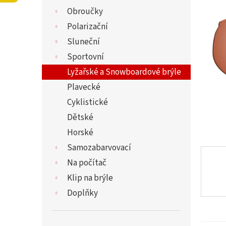
í
5,0
Obroučky
p
z
a
Polarizační
5
n
hvězdi
Sluneční
e
Sportovní
l
Lyžařské a Snowboardové brýle
Plavecké
Cyklistické
Dětské
Horské
Samozabarvovací
Na počítač
Klip na brýle
Doplňky