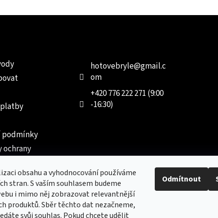
e pro vás
Kontakt
Facebo
vody
hotovebryle
@
gmail.c
om
povat
+420 776 222 271 (9:00
-16:30)
 platby
 podmínky
 ochrany
 údajů
lizaci obsahu a vyhodnocování používáme
ednávka
Odmítnout
ích stran. S vaším souhlasem budeme
ebu i mimo něj zobrazovat relevantnější
ch produktů. Sběr těchto dat nezačneme,
dáte svůj souhlas. Pokud chcete udělit