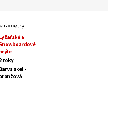
parametry
Lyžařské a
Snowboardové
brýle
2 roky
Barva skel -
oranžová