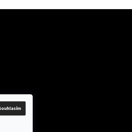
ok
Přijímáme online
platby
Souhlasím