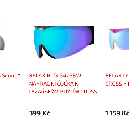
 Scout A
RELAX HTGL34/SBW
RELAX L
NÁHRADNÍ ČOČKA K
CROSS HT
LYŽAŘSKÝM BRÝLÍM CROSS
HTG34
399 Kč
1 159 K