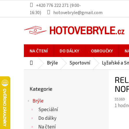
Přejít
+420 776 222 271 (9:00-
na
16:30)
hotovebryle@gmail.com
obsah
NA ČTENÍ
DO DÁLKY
OBROUČKY
N
Brýle
Sportovní
Lyžařské a S
Domů
P
REL
o
Přeskočit
s
NOR
Kategorie
kategorie
t
55369
r
Brýle
Průmě
1 hodn
a
Speciální
hodno
n
Do dálky
produ
n
je
Na čtení