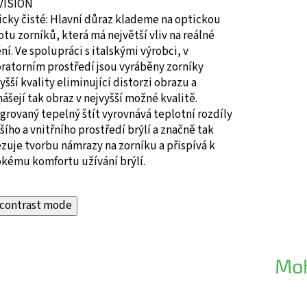
 VISION
cky čisté: Hlavní důraz klademe na optickou
otu zorníků, která má největší vliv na reálné
ní. Ve spolupráci s italskými výrobci, v
ratorním prostředí jsou vyráběny zorníky
yšší kvality eliminující distorzi obrazu a
ášejí tak obraz v nejvyšší možné kvalitě.
grovaný tepelný štít vyrovnává teplotní rozdíly
šího a vnitřního prostředí brýlí a značně tak
uje tvorbu námrazy na zorníku a přispívá k
okému komfortu užívání brýlí.
contrast mode
Moh