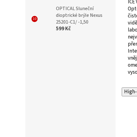
ICE
Opti
OPTICAL Sluneční
dioptrické brýle Nexus
čist
25201-C1/ -1,50
vidě
599 Kč
labo
nejv
přen
Inte
vněj
omez
vys
High-