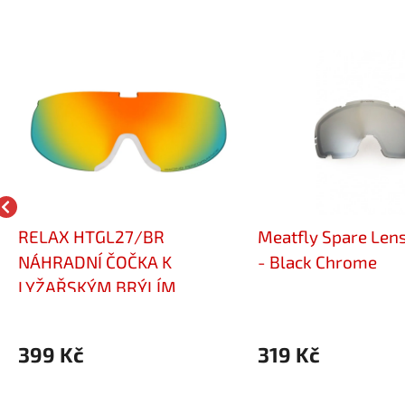
RELAX HTGL27/BR
Meatfly Spare Lens
NÁHRADNÍ ČOČKA K
- Black Chrome
LYŽAŘSKÝM BRÝLÍM
NORDIC HTG27
399 Kč
319 Kč