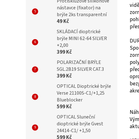
Protiskluzové silikonové
vid
nástavce (fixator) na
zorn
brýle 2ks transparentní
pohl
49 Kč
přes
SKLÁDACÍ dioptrické
brýle MINI 62-64 SILVER
DU
+2,00
Spol
399 Kč
zor
pol
POLARIZAČNÍ BRÝLE
pře
SGL.2B19 SILVER CAT.3
399 Kč
opr
bez
OPTICAL Dioptrické brýle
akre
Verse 21100S-C1/+1,25
Blueblocker
599 Kč
Náhr
OPTICAL Sluneční
Vým
dioptrické brýle Gvest
akt
24414-C1/ +1,50
599 Kč