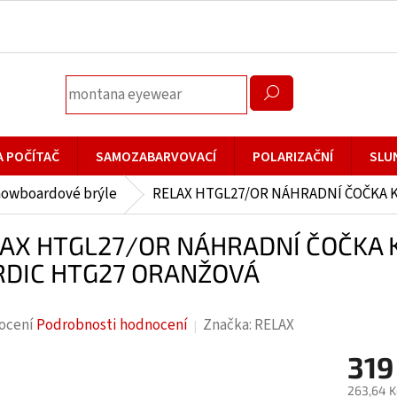
A POČÍTAČ
SAMOZABARVOVACÍ
POLARIZAČNÍ
SLU
nowboardové brýle
RELAX HTGL27/OR NÁHRADNÍ ČOČKA 
AX HTGL27/OR NÁHRADNÍ ČOČKA 
DIC HTG27 ORANŽOVÁ
rné
ocení
Podrobnosti hodnocení
Značka:
RELAX
cení
319
ktu
263,64 K