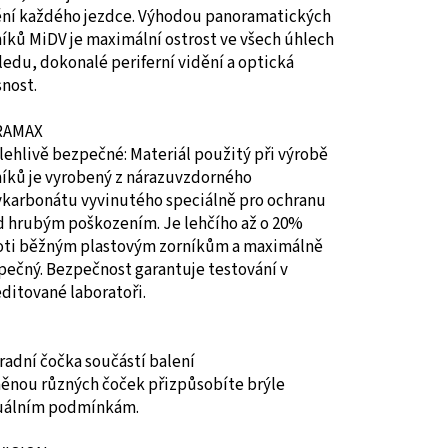
ění každého jezdce. Výhodou panoramatických
íků MiDV je maximální ostrost ve všech úhlech
edu, dokonalé periferní vidění a optická
nost.
RAMAX
ehlivě bezpečné: Materiál použitý při výrobě
níků je vyrobený z nárazuvzdorného
ykarbonátu vyvinutého speciálně pro ochranu
d hrubým poškozením. Je lehčího až o 20%
oti běžným plastovým zorníkům a maximálně
pečný. Bezpečnost garantuje testování v
ditované laboratoři.
adní čočka součástí balení
ěnou různých čoček přizpůsobíte brýle
uálním podmínkám.