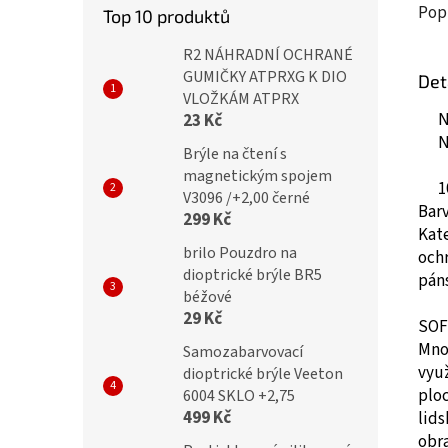
Pop
Top 10 produktů
R2 NÁHRADNÍ OCHRANÉ
GUMIČKY ATPRXG K DIO
Det
VLOŽKÁM ATPRX
N
23 Kč
N
Brýle na čtení s
magnetickým spojem
1
V3096 /+2,00 černé
Bar
299 Kč
Kate
brilo Pouzdro na
ochr
dioptrické brýle BR5
pán
béžové
29 Kč
SOF
Mno
Samozabarvovací
vyu
dioptrické brýle Veeton
plo
6004 SKLO +2,75
499 Kč
lid
obr