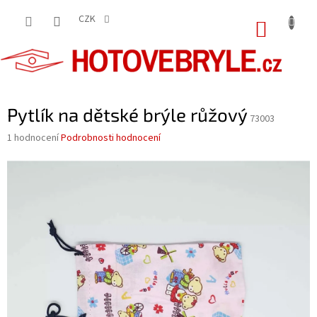
Přejít
na
CZK
NÁKUP
obsah
KOŠÍK
Pytlík na dětské brýle růžový
73003
Průměrné
1 hodnocení
Podrobnosti hodnocení
hodnocení
produktu
je
5,0
z
5
hvězdiček.