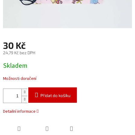
30 Kč
24,79 Kč bez DPH
Měrná
Skladem
cena:
Možnosti doručení
Přidat do košíku
Detailní informace