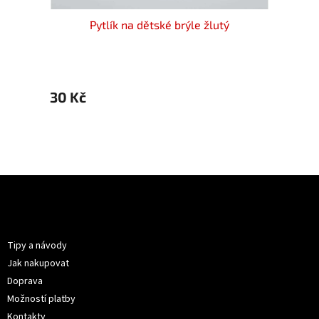
é
Pytlík na dětské brýle žlutý
30 Kč
30 K
Z
á
p
Informace pro vás
a
t
Tipy a návody
í
Jak nakupovat
Doprava
Možností platby
Kontakty