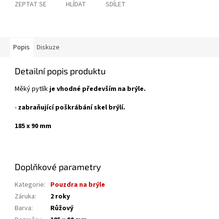
ZEPTAT SE
HLÍDAT
SDÍLET
Popis
Diskuze
Detailní popis produktu
Měký pytlík
je vhodné především na brýle.
-
zabraňující poškrábání skel brýlí.
185 x 90 mm
Doplňkové parametry
Kategorie
:
Pouzdra na brýle
Záruka
:
2 roky
Barva
:
Růžový