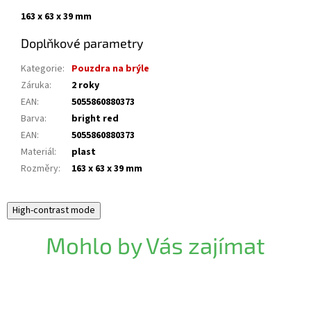
163 x 63 x 39 mm
Doplňkové parametry
Kategorie
:
Pouzdra na brýle
Záruka
:
2 roky
EAN
:
5055860880373
Barva
:
bright red
EAN
:
5055860880373
Materiál
:
plast
Rozměry
:
163 x 63 x 39 mm
High-contrast mode
Mohlo by Vás zajímat