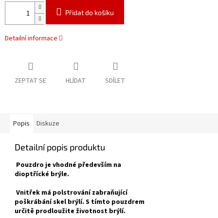
Přidat do košíku
Detailní informace
ZEPTAT SE
HLÍDAT
SDÍLET
Popis
Diskuze
Detailní popis produktu
Pouzdro je vhodné především na
dioptřícké brýle.
Vnitřek má polstrování zabraňující
poškrábání skel brýlí. S tímto pouzdrem
určitě prodloužite životnost brýlí.