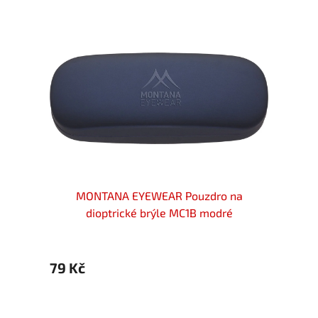
 modré
MONTANA EYEWEAR Pouzdro na
M
dioptrické brýle MC1B modré
79 Kč
79 Kč