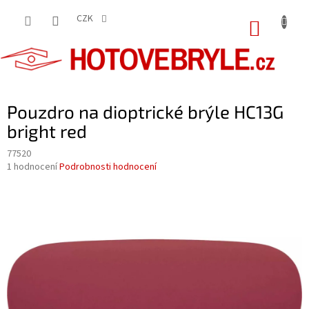
Přejít
na
CZK
NÁKUP
obsah
KOŠÍK
Pouzdro na dioptrické brýle HC13G
bright red
77520
Průměrné
1 hodnocení
Podrobnosti hodnocení
hodnocení
produktu
je
5,0
z
5
hvězdiček.