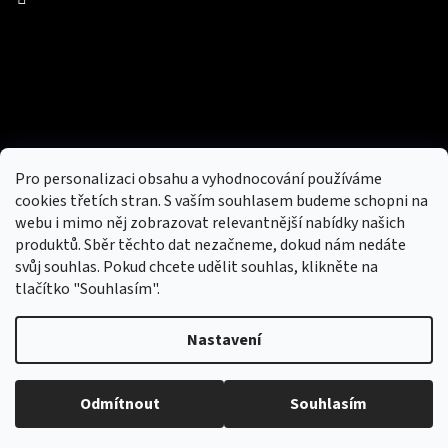
Facebook
Přijímáme online platby
Pro personalizaci obsahu a vyhodnocování používáme
cookies třetích stran. S vaším souhlasem budeme schopni na
webu i mimo něj zobrazovat relevantnější nabídky našich
produktů. Sběr těchto dat nezačneme, dokud nám nedáte
svůj souhlas. Pokud chcete udělit souhlas, klikněte na
tlačítko "Souhlasím".
Nový obchod s batohy, cestovními zavazadly, tašky a peněženky
Nastavení
Copyright 2026
hotovebryle.cz
. Všechna práva
Vytvořil
Odmítnout
Souhlasím
vyhrazena.
Upravit nastavení cookies
Shoptet