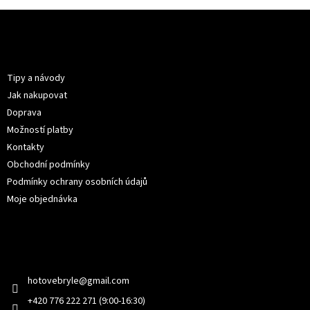
Z
á
p
Informace pro vás
a
t
Tipy a návody
í
Jak nakupovat
Doprava
Možností platby
Kontakty
Obchodní podmínky
Podmínky ochrany osobních údajů
Moje objednávka
Kontakt
hotovebryle
@
gmail.com
+420 776 222 271 (9:00-16:30)