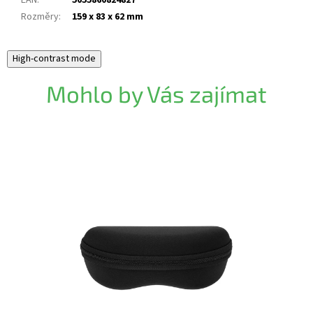
EAN
:
5055860824827
Rozměry
:
159 x 83 x 62 mm
High-contrast mode
Mohlo by Vás zajímat