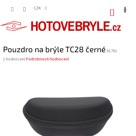
Přejít
na
CZK
NÁKUP
obsah
KOŠÍK
Pouzdro na brýle TC28 černé
61781
Průměrné
1 hodnocení
Podrobnosti hodnocení
hodnocení
produktu
je
5,0
z
5
hvězdiček.