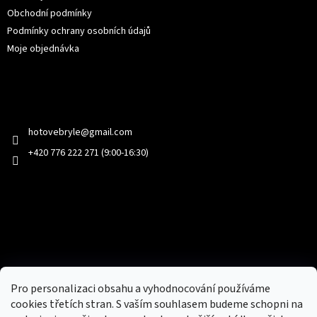
Obchodní podmínky
Podmínky ochrany osobních údajů
Moje objednávka
Kontakt
hotovebryle
@
gmail.com
+420 776 222 271 (9:00-16:30)
Facebook
Přijímáme online platby
Pro personalizaci obsahu a vyhodnocování používáme
cookies třetích stran. S vaším souhlasem budeme schopni na