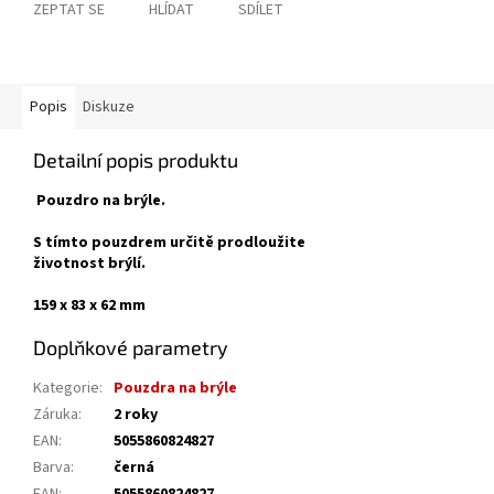
ZEPTAT SE
HLÍDAT
SDÍLET
Popis
Diskuze
Detailní popis produktu
Pouzdro na brýle.
S tímto pouzdrem určitě prodloužite
životnost brýlí.
159 x 83 x 62 mm
Doplňkové parametry
Kategorie
:
Pouzdra na brýle
Záruka
:
2 roky
EAN
:
5055860824827
Barva
:
černá