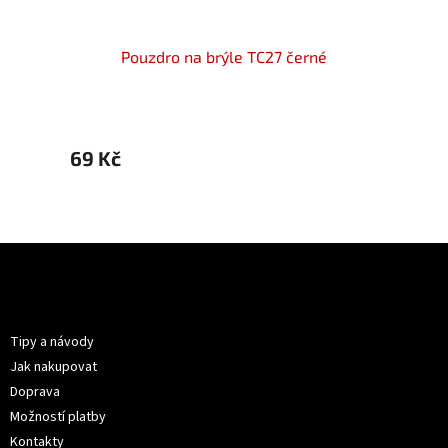
na
Pouzdro na brýle TC27 černé
69 Kč
69 K
Z
á
p
Informace pro vás
a
t
Tipy a návody
í
Jak nakupovat
Doprava
Možností platby
Kontakty