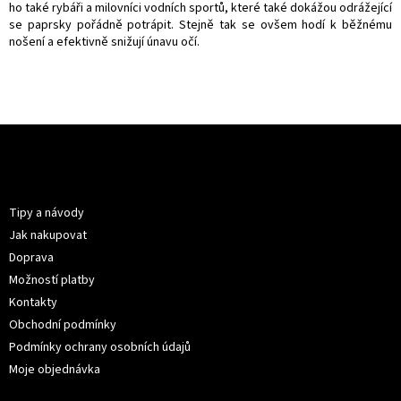
y
ho také rybáři a milovníci vodních sportů, které také dokážou odrážející
v
se paprsky pořádně potrápit. Stejně tak se ovšem hodí k běžnému
ý
nošení a efektivně snižují únavu očí.
p
i
s
u
Z
á
p
Informace pro vás
a
t
Tipy a návody
í
Jak nakupovat
Doprava
Možností platby
Kontakty
Obchodní podmínky
Podmínky ochrany osobních údajů
Moje objednávka