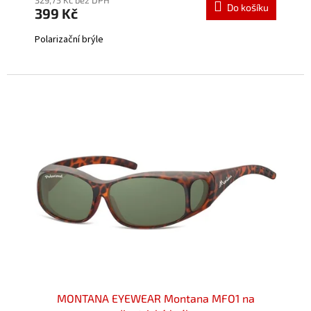
produktu
Do košíku
399 Kč
je
5,0
Polarizační brýle
z
5
hvězdiček.
MONTANA EYEWEAR Montana MFO1 na