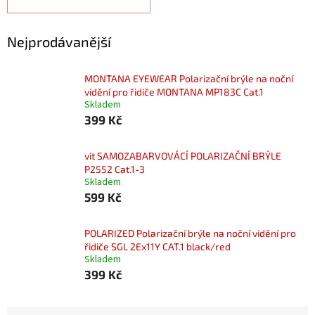
Nejprodávanější
MONTANA EYEWEAR Polarizační brýle na noční
vidění pro řidiče MONTANA MP183C Cat.1
Skladem
399 Kč
vit SAMOZABARVOVÁCÍ POLARIZAČNÍ BRÝLE
P2552 Cat.1-3
Skladem
599 Kč
POLARIZED Polarizační brýle na noční vidění pro
řidiče SGL 2Ex11Y CAT.1 black/red
Skladem
399 Kč
Ř