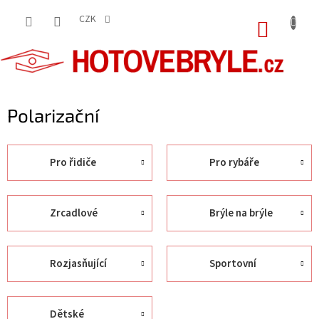
Přejít
na
CZK
NÁKUP
obsah
KOŠÍK
Polarizační
Pro řidiče
Pro rybáře
Zrcadlové
Brýle na brýle
Rozjasňující
Sportovní
Dětské