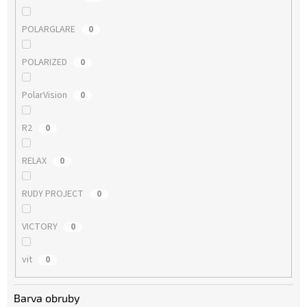
POLARGLARE
0
POLARIZED
0
PolarVision
0
R2
0
RELAX
0
RUDY PROJECT
0
VICTORY
0
vit
0
Barva obruby