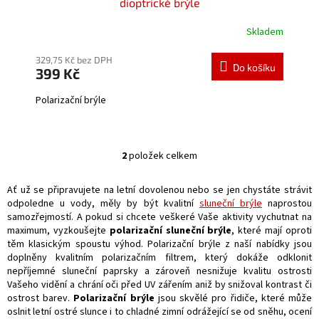
dioptrické brýle
Skladem
Průměrné
hodnocení
produktu
329,75 Kč bez DPH
Do košíku
399 Kč
je
5,0
Polarizační brýle
z
5
hvězdiček.
2
položek celkem
O
v
l
Ať už se připravujete na letní dovolenou nebo se jen chystáte strávit
á
odpoledne u vody, měly by být kvalitní
sluneční brýle
naprostou
d
samozřejmostí. A pokud si chcete veškeré Vaše aktivity vychutnat na
a
maximum, vyzkoušejte
polarizační sluneční brýle
, které mají oproti
c
těm klasickým spoustu výhod. Polarizační brýle z naší nabídky jsou
í
doplněny kvalitním polarizačním filtrem, který dokáže odklonit
p
nepříjemné sluneční paprsky a zároveň nesnižuje kvalitu ostrosti
r
Vašeho vidění a chrání oči před UV zářením aniž by snižoval kontrast či
v
ostrost barev.
Polarizační brýle
jsou skvělé pro řidiče, které může
k
oslnit letní ostré slunce i to chladné zimní odrážející se od sněhu, ocení