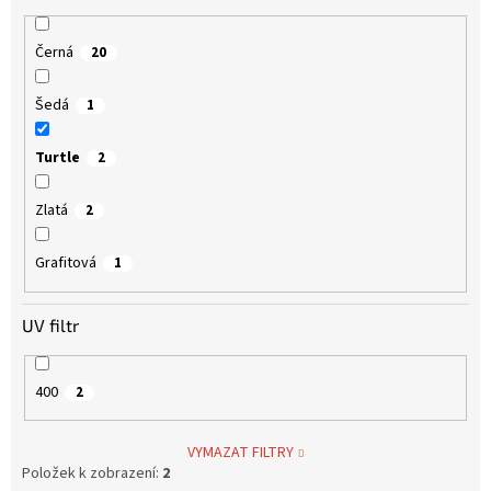
Černá
20
Šedá
1
Turtle
2
Zlatá
2
Grafitová
1
UV filtr
400
2
VYMAZAT FILTRY
Položek k zobrazení:
2