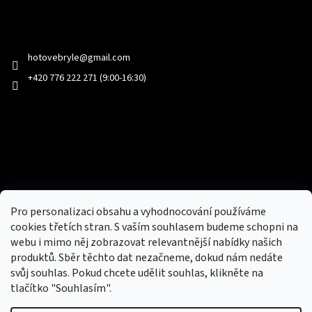
Kontakt
hotovebryle
@
gmail.com
+420 776 222 271 (9:00-16:30)
Facebook
Přijímáme online platby
Pro personalizaci obsahu a vyhodnocování používáme
cookies třetích stran. S vaším souhlasem budeme schopni na
webu i mimo něj zobrazovat relevantnější nabídky našich
produktů. Sběr těchto dat nezačneme, dokud nám nedáte
svůj souhlas. Pokud chcete udělit souhlas, klikněte na
tlačítko "Souhlasím".
Nový obchod s batohy, cestovními zavazadly, tašky a peněženky