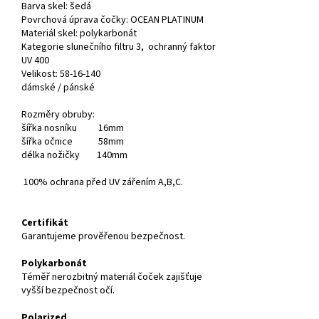
Barva skel:
šedá
Povrchová úprava čočky: OCEAN PLATINUM
Materiál skel: polykarbonát
Kategorie slunečního filtru 3, ochranný faktor
UV 400
Velikost: 58-16-140
dámské / pánské
Rozměry obruby:
šířka nosníku 16mm
šířka očnice 58mm
délka nožičky 140mm
100% ochrana před UV zářením A,B,C.
Certifikát
Garantujeme prověřenou bezpečnost.
Polykarbonát
Téměř nerozbitný materiál čoček zajišťuje
vyšší bezpečnost očí.
Polarized