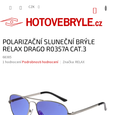
Přejít
na
CZK
NÁKUP
obsah
KOŠÍK
POLARIZAČNÍ SLUNEČNÍ BRÝLE
RELAX DRAGO R0357A CAT.3
68385
Průměrné
1 hodnocení
Podrobnosti hodnocení
Značka:
RELAX
hodnocení
produktu
je
5,0
z
5
hvězdiček.