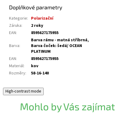
Doplňkové parametry
Kategorie
:
Polarizační
Záruka
:
2 roky
EAN
:
8595627175955
Barva rámu - matná stříbrná,
Barva
:
Barva čoček: šedá/ OCEAN
PLATINUM
EAN
:
8595627175955
Materiál
:
kov
Rozměry
:
58-16-140
High-contrast mode
Mohlo by Vás zajímat