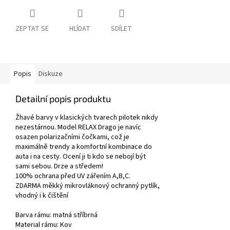
ZEPTAT SE
HLÍDAT
SDÍLET
Popis
Diskuze
Detailní popis produktu
Žhavé barvy v klasických tvarech pilotek nikdy
nezestárnou. Model RELAX Drago je navíc
osazen polarizačními čočkami, což je
maximálně trendy a komfortní kombinace do
auta i na cesty. Ocení ji ti kdo se nebojí být
sami sebou. Drze a středem!
100% ochrana před UV zářením A,B,C.
ZDARMA měkký mikrovláknový ochranný pytlík,
vhodný i k čištění
Barva rámu:
matná
stříbrná
Material rámu:
Kov