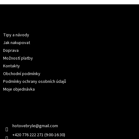
Z
á
p
Informace pro vás
a
t
Tipy a návody
í
Jak nakupovat
Doprava
Možností platby
Kontakty
Obchodní podmínky
Podmínky ochrany osobních údajů
Moje objednávka
Kontakt
hotovebryle
@
gmail.com
+420 776 222 271 (9:00-16:30)