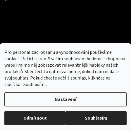
Facebook
Přijímáme online platby
Pro personalizaci obsahu a vyhodnocování používáme
cookies třetích stran. S vaším souhlasem budeme schopni na
webu i mimo něj zobrazovat relevantnější nabídky našich
produktů. Sběr těchto dat nezačneme, dokud nám nedáte
svůj souhlas. Pokud chcete udělit souhlas, klikněte na
tlačítko "Souhlasím".
Nový obchod s batohy, cestovními zavazadly, tašky a peněženky
Nastavení
Copyright 2026
hotovebryle.cz
. Všechna práva
Vytvořil
Odmítnout
Souhlasím
vyhrazena.
Upravit nastavení cookies
Shoptet