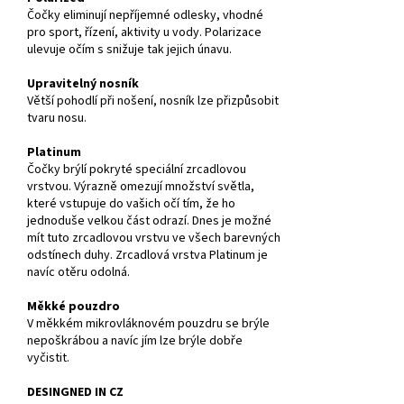
Čočky eliminují nepříjemné odlesky, vhodné
pro sport, řízení, aktivity u vody. Polarizace
ulevuje očím s snižuje tak jejich únavu.
Upravitelný nosník
Větší pohodlí při nošení, nosník lze přizpůsobit
tvaru nosu.
Platinum
Čočky brýlí pokryté speciální zrcadlovou
vrstvou. Výrazně omezují množství světla,
které vstupuje do vašich očí tím, že ho
jednoduše velkou část odrazí. Dnes je možné
mít tuto zrcadlovou vrstvu ve všech barevných
odstínech duhy. Zrcadlová vrstva Platinum je
navíc otěru odolná.
Měkké pouzdro
V měkkém mikrovláknovém pouzdru se brýle
nepoškrábou a navíc jím lze brýle dobře
vyčistit.
DESINGNED IN CZ