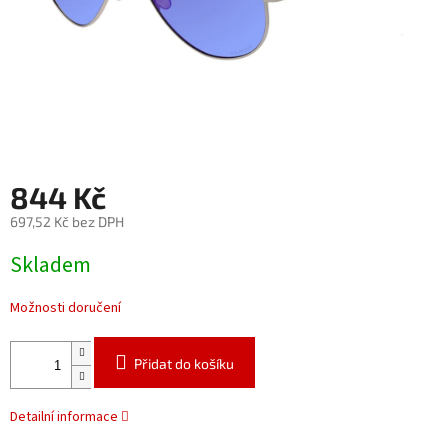
844 Kč
697,52 Kč bez DPH
Měrná
Skladem
cena:
Možnosti doručení
Přidat do košíku
Detailní informace