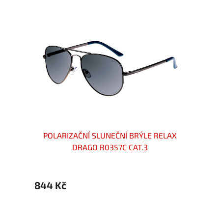
ELAX
POLARIZAČNÍ SLUNEČNÍ BRÝLE RELAX
Pol
DRAGO R0357C CAT.3
844 Kč
799 