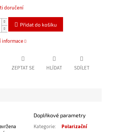
i doručení
Přidat do košíku
í informace
ZEPTAT SE
HLÍDAT
SDÍLET
Doplňkové parametry
navržena
Kategorie
:
Polarizační