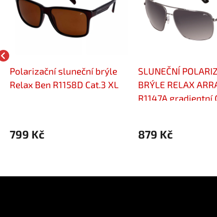
Polarizační sluneční brýle
SLUNEČNÍ POLARI
Relax Ben R1158D Cat.3 XL
BRÝLE RELAX ARR
R1147A gradientní 
799 Kč
879 Kč
e pro vás
Kontakt
Facebo