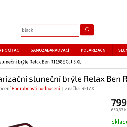
A POČÍTAČ
SAMOZABARVOVACÍ
POLARIZAČNÍ
SLU
 sluneční brýle Relax Ben R1158E Cat.3 XL
arizační sluneční brýle Relax Ben 
rné
ocení
Podrobnosti hodnocení
Značka:
RELAX
cení
799
ktu
660,33 K
Měrná
Skla
cena: