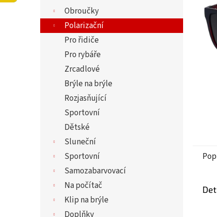
5
í
Obroučky
hvězdi
p
a
Polarizační
n
Pro řidiče
e
Pro rybáře
l
Zrcadlové
Brýle na brýle
Rozjasňující
Sportovní
Dětské
Sluneční
Sportovní
Pop
Samozabarvovací
Na počítač
Det
Klip na brýle
Doplňky