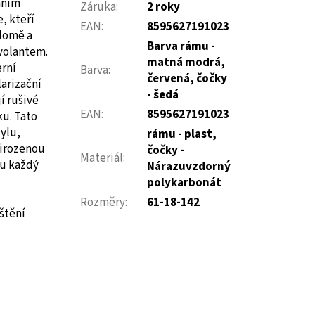
enním
Záruka
:
2 roky
, kteří
EAN
:
8595627191023
ědomě a
Barva rámu -
 volantem.
matná modrá,
rní
Barva
:
červená, čočky
larizační
- šedá
í rušivé
EAN
:
8595627191023
ku. Tato
ylu,
rámu - plast,
řirozenou
čočky -
Materiál
:
ou každý
Nárazuvzdorný
polykarbonát
Rozměry
:
61-18-142
štění