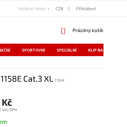
Velikost textu
CZK
Přihlášení
NÁKUPNÍ
Prázdný košík
KOŠÍK
NEČNÍ
SPORTOVNÍ
SPECIÁLNÍ
KLIP NA BRÝLE
R1158E Cat.3 XL
77844
 Kč
č bez DPH
dem