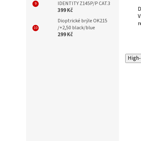
IDENTITY Z145P/P CAT.3
D
399 Kč
V
Dioptrické brýle OK215
r
/+2,50 black/blue
299 Kč
High-