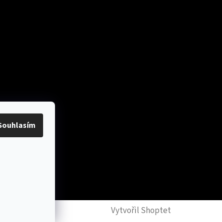
Souhlasím
y
Vytvořil Shoptet