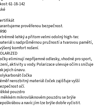
kost
:
61-18-142
ské
ertifikát
arantujeme prověřenou bezpečnost.
R90
xtrémně lehký a přitom velmi odolný high-tec
ateriál s nadprůměrnou pružností a tvarovou pamětí,
výšený komfort nošení.
OLARIZED
očky eliminují nepříjemné odlesky, vhodné pro sport,
ízení, aktivity u vody. Polarizace ulevuje očím s snižuje
ak jejich únavu.
olykarbonát čočka
éměř nerozbitný materiál čoček zajišťuje vyšší
ezpečnost očí.
ěkké pouzdro
 měkkém mikrovláknovém pouzdru se brýle
epoškrábou a navíc jím lze brýle dobře vyčistit.