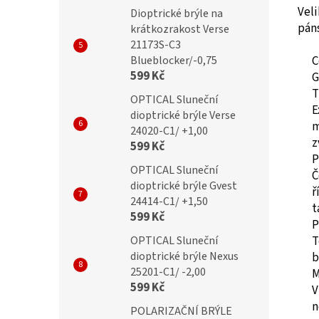
Veli
Dioptrické brýle na
pán
krátkozrakost Verse
21173S-C3
Blueblocker/-0,75
C
599 Kč
G
T
OPTICAL Sluneční
E
dioptrické brýle Verse
m
24020-C1/ +1,00
z
599 Kč
P
OPTICAL Sluneční
Č
dioptrické brýle Gvest
ř
24414-C1/ +1,50
t
599 Kč
P
OPTICAL Sluneční
T
dioptrické brýle Nexus
b
25201-C1/ -2,00
M
599 Kč
V
n
POLARIZAČNÍ BRÝLE