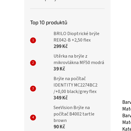
Top 10 produktů
BRILO Dioptrické brýle
RE042-B +2,50 flex
299 Kč
Utěrka na brýle z
mikrovlákna MF50 modrá
39 Kč
Brýle na počítač
IDENTITY MC2274BC2
/+0,00 black/grey flex
349 Kč
Bar
SeeVision Brýle na
Mat
počítač B4002 tartle
Barv
brown
Mate
90 Kč
Kate