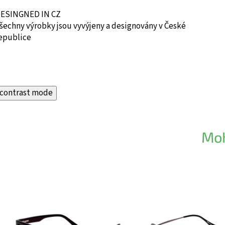
ESINGNED IN CZ
šechny výrobky jsou vyvýjeny a designovány v České
epublice
contrast mode
Moh