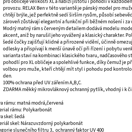
pro obličeje velikosti XL a nabízí jistotu i pohodlí v každod
provozu. RELAX Ben v této variantě je pánský model pro muže
chtějí brýle, jež perfektně sedí širším rysům, působí sebev
zároveň zůstávají elegantní a funkční při běžném nošení i za
Modrý matný rám s červeným detailem dodává modelu mode
akcent, aniž by narušil jeho vyvážený a klasický charakter. Po
šedé čočky zajišťují klidné a přirozené vidění, účinně omezuj
odlesky a přispívají k menší únavě očí při řízení i pobytu ven
varianta staví na kombinaci klasického tvaru, nadčasového st
pohodlí pro XL obličeje a spolehlivé funkce, díky čemuž je p
volbou pro muže, kteří chtějí mít styl i pohodu pod kontrol
den.
100% ochrana před UV zářením A,B,C.
ZDARMA měkký mikrovláknový ochranný pytlík, vhodný i k či
va rámu: matná modrá,červená
erial rámu: Polykarbonát
a skel: šedá
riál skel:
Nárazuvzdorný polykarbonát
gorie slunečního filtru 3, ochranný faktor UV 400