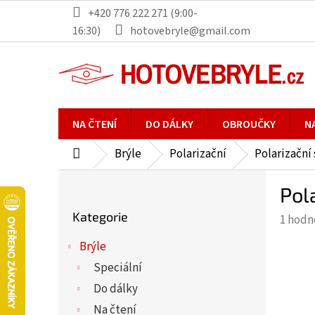
Přejít
+420 776 222 271 (9:00-
na
16:30)
hotovebryle@gmail.com
obsah
NA ČTENÍ
DO DÁLKY
OBROUČKY
N
Brýle
Polarizační
Polarizační
Domů
P
Pol
o
Přeskočit
s
Kategorie
Průmě
1 hodn
kategorie
t
hodno
r
Brýle
produ
a
Speciální
je
n
5,0
Do dálky
n
z
Na čtení