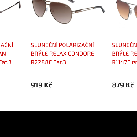
ZAČNÍ
SLUNEČNÍ POLARIZAČNÍ
SLUNEČNÍ
AN
BRÝLE RELAX CONDORE
BRÝLE R
Cat.3
R2288E Cat.3
R1147C gr
919 Kč
879 Kč
ok
Přijímáme online
platby