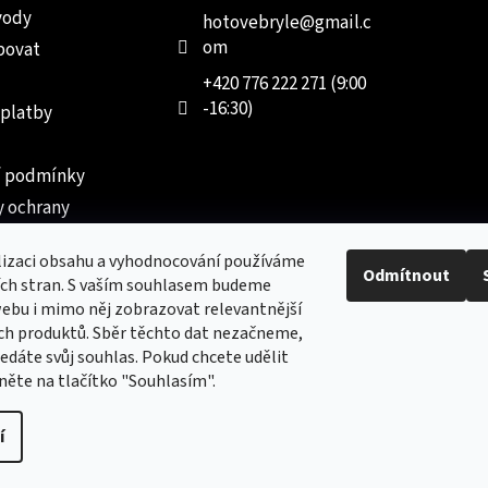
vody
hotovebryle
@
gmail.c
om
povat
+420 776 222 271 (9:00
-16:30)
 platby
 podmínky
 ochrany
 údajů
lizaci obsahu a vyhodnocování používáme
ednávka
Odmítnout
ích stran. S vaším souhlasem budeme
ebu i mimo něj zobrazovat relevantnější
ch produktů. Sběr těchto dat nezačneme,
dáte svůj souhlas. Pokud chcete udělit
kněte na tlačítko "Souhlasím".
Nový obchod s batohy, cestovními zavazadly, tašky a peněženk
í
vyhrazena.
Upravit nastavení cookies