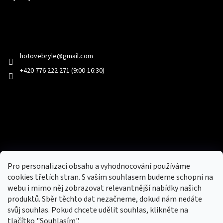
Kontakt
hotovebryle
@
gmail.com
+420 776 222 271 (9:00-16:30)
Facebook
Přijímáme online platby
Pro personalizaci obsahu a vyhodnocování používáme
cookies třetích stran. S vaším souhlasem budeme schopni na
webu i mimo něj zobrazovat relevantnější nabídky našich
produktů. Sběr těchto dat nezačneme, dokud nám nedáte
svůj souhlas. Pokud chcete udělit souhlas, klikněte na
tlačítko "Souhlasím".