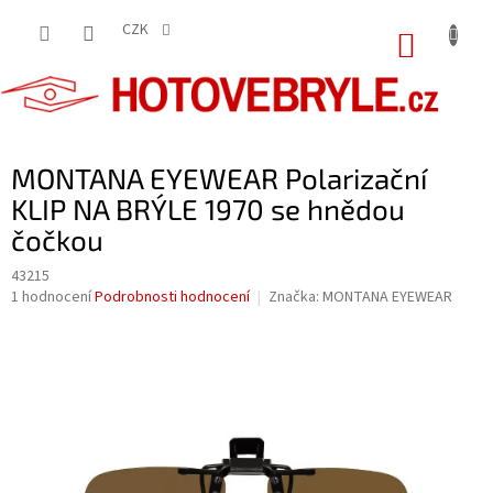
Přejít
na
CZK
NÁKUP
obsah
KOŠÍK
MONTANA EYEWEAR Polarizační
KLIP NA BRÝLE 1970 se hnědou
čočkou
43215
Průměrné
1 hodnocení
Podrobnosti hodnocení
Značka:
MONTANA EYEWEAR
hodnocení
produktu
je
5,0
z
5
hvězdiček.