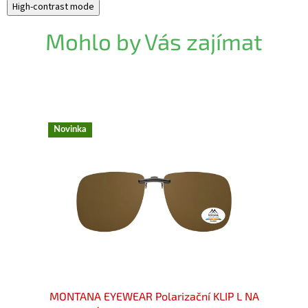
High-contrast mode
Mohlo by Vás zajímat
Novinka
LIP NA
MONTANA EYEWEAR Polarizační KLIP L NA
MONTA