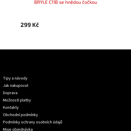
ou
BRÝLE C11B se hnědou čočkou
299 Kč
299 
Z
á
p
Informace pro vás
a
t
Tipy a návody
í
Jak nakupovat
Doprava
Možností platby
Kontakty
Obchodní podmínky
Podmínky ochrany osobních údajů
Moje objednávka