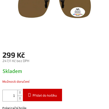
299 Kč
247,11 Kč bez DPH
Měrná
Skladem
cena:
Možnosti doručení
Přidat do košíku
Polarizační brýle