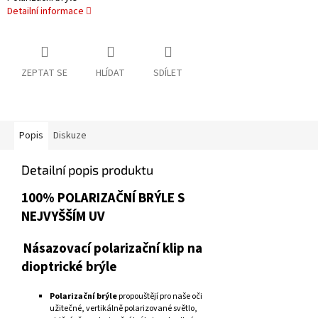
Detailní informace
ZEPTAT SE
HLÍDAT
SDÍLET
Popis
Diskuze
Detailní popis produktu
100% POLARIZAČNÍ BRÝLE S
NEJVYŠŠÍM UV
Násazovací polarizační klip na
dioptrické brýle
Polarizační brýle
propouštějí pro naše oči
užitečné, vertikálně polarizované světlo,