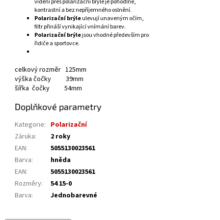
vidění přes polarizační brýle je pohodlné,
kontrastní a bez nepříjemného oslnění.
Polarizační brýle
ulevují unaveným očím,
filtr přináší vynikající vnímání barev.
Polarizační brýle
jsou vhodné především pro
řidiče a sportovce.
celkový rozměr 125mm
výška čočky 39mm
šířka čočky 54mm
Doplňkové parametry
Kategorie
:
Polarizační
Záruka
:
2 roky
EAN
:
5055130023561
Barva
:
hněda
EAN
:
5055130023561
Rozměry
:
54 15-0
Barva
:
Jednobarevné