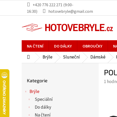
Přejít
+420 776 222 271 (9:00-
na
16:30)
hotovebryle@gmail.com
obsah
NA ČTENÍ
DO DÁLKY
OBROUČKY
N
Brýle
Sluneční
Dámské
Domů
P
POL
o
Přeskočit
s
Kategorie
Průmě
1 hodn
kategorie
t
hodno
r
Brýle
produ
a
Speciální
je
n
5,0
Do dálky
n
z
Na čtení