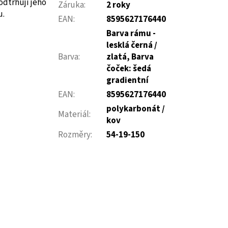
odtrhují jeho
Záruka
:
2 roky
u.
EAN
:
8595627176440
Barva rámu -
lesklá černá /
Barva
:
zlatá, Barva
čoček: šedá
gradientní
EAN
:
8595627176440
polykarbonát /
Materiál
:
kov
Rozměry
:
54-19-150