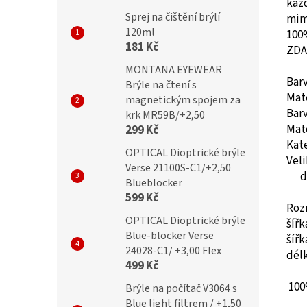
každ
Sprej na čištění brýlí
mimo
120ml
100
181 Kč
ZDA
MONTANA EYEWEAR
Bar
Brýle na čtení s
Mat
magnetickým spojem za
Barv
krk MR59B/+2,50
Mate
299 Kč
Kate
OPTICAL Dioptrické brýle
Veli
Verse 21100S-C1/+2,50
d
Blueblocker
599 Kč
Roz
OPTICAL Dioptrické brýle
šíř
Blue-blocker Verse
šíř
24028-C1/ +3,00 Flex
dél
499 Kč
100
Brýle na počítač V3064 s
Blue light filtrem / +1,50