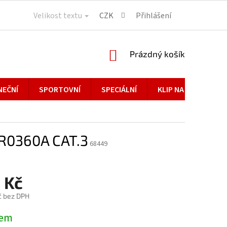
Velikost textu
CZK
Přihlášení
NÁKUPNÍ
Prázdný košík
KOŠÍK
NEČNÍ
SPORTOVNÍ
SPECIÁLNÍ
KLIP NA BRÝLE
R0360A CAT.3
68449
 Kč
č bez DPH
dem