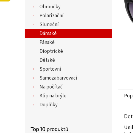
5
í
Obroučky
hvězdi
p
a
Polarizační
n
Sluneční
e
Dámské
l
Pánské
Dioptrické
Dětské
Sportovní
Samozabarvovací
Na počítač
Klip na brýle
Pop
Doplňky
Det
Uni
Top 10 produktů