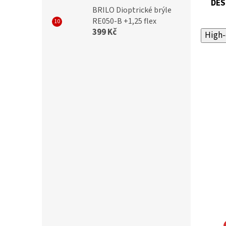
DES
BRILO Dioptrické brýle
RE050-B +1,25 flex
399 Kč
High-