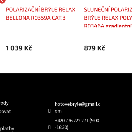
POLARIZAČNÍ BRÝLE RELAX
SLUNEČNÍ POLARI
BELLONA R0359A CAT.3
BRÝLE RELAX POL
R0346A gradientní
1 039 Kč
879 Kč
e pro vás
Kontakt
Facebo
vody
hotovebryle
@
gmail.c
om
povat
+420 776 222 271 (9:00
-16:30)
 platby