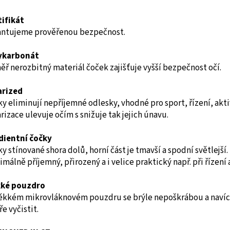
tifikát
antujeme prověřenou bezpečnost.
ykarbonát
ř nerozbitný materiál čoček zajišťuje vyšší bezpečnost očí.
arized
y eliminují nepříjemné odlesky, vhodné pro sport, řízení, akti
rizace ulevuje očím s snižuje tak jejich únavu.
dientní čočky
y stínované shora dolů, horní část je tmavší a spodní světlejší.
málně příjemný, přirozený a i velice praktický např. při řízení 
ké pouzdro
ěkkém mikrovláknovém pouzdru se brýle nepoškrábou a navíc j
e vyčistit.