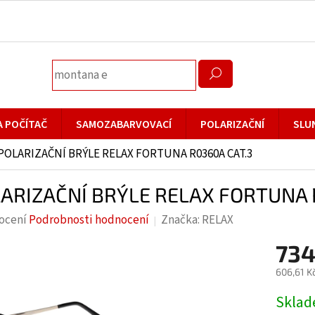
A POČÍTAČ
SAMOZABARVOVACÍ
POLARIZAČNÍ
SLU
POLARIZAČNÍ BRÝLE RELAX FORTUNA R0360A CAT.3
ARIZAČNÍ BRÝLE RELAX FORTUNA 
rné
ocení
Podrobnosti hodnocení
Značka:
RELAX
cení
734
ktu
606,61 K
Měrná
Skla
cena: