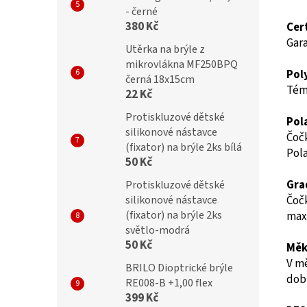
- černé
380 Kč
Cer
Gar
Utěrka na brýle z
mikrovlákna MF250BPQ
Pol
černá 18x15cm
Témě
22 Kč
Protiskluzové dětské
Pol
silikonové nástavce
Čočk
(fixator) na brýle 2ks bílá
Pola
50 Kč
Gra
Protiskluzové dětské
silikonové nástavce
Čočk
(fixator) na brýle 2ks
maxi
světlo-modrá
50 Kč
Měk
V m
BRILO Dioptrické brýle
dobř
RE008-B +1,00 flex
399 Kč