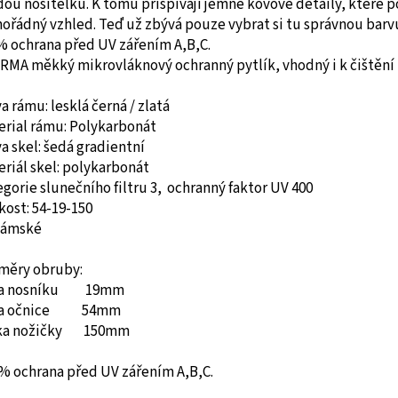
ou nositelku. K tomu přispívají jemné kovové detaily, které p
řádný vzhled. Teď už zbývá pouze vybrat si tu správnou barv
% ochrana před UV zářením A,B,C.
RMA měkký mikrovláknový ochranný pytlík, vhodný i k čištění
va rámu:
lesklá
černá
/ zlatá
erial rámu:
Polykarbonát
a skel:
šedá gradientní
riál skel: polykarbonát
gorie slunečního filtru 3, ochranný faktor UV 400
kost: 54-19-150
ámské
měry obruby:
ka nosníku 19mm
ka očnice 54mm
ka nožičky 150mm
% ochrana před UV zářením A,B,C.