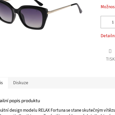
ček.
Možnost
Detailn
TISK
is
Diskuze
ailní popis produktu
kátní design modelu RELAX Fortuna se stane skutečným vítěz