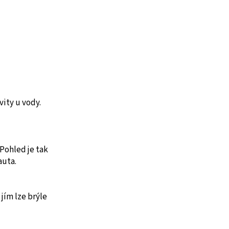
vity u vody.
 Pohled je tak
auta.
ím lze brýle