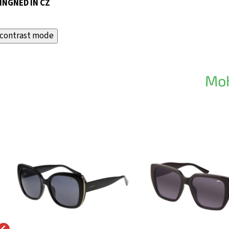
INGNED IN CZ
contrast mode
Moh