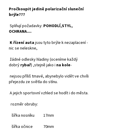
Pročkoupit jedině polarizační sluneční
brýle???
Splňují požadavky:
POHODLÍ,STYL,
OCHRANA....
K řízení auta
jsou tyto brýle k nezaplacení -
nic se neleskne,
žádné odlesky hladiny (oceníme každý
dobrý
rybař
) ,stejně jako i
na kole
-
nejsou příliš tmavé, abynebylo vidět ve chvíli
přejezdu ze světla do stínu.
A jejich sportovní vzhled se hodít i do města.
rozměr obruby:
šířka nosníku 17mm
šířka očnice 70mm