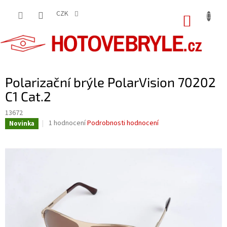
Přejít
na
CZK
NÁKUP
obsah
KOŠÍK
Polarizační brýle PolarVision 70202
C1 Cat.2
13672
Průměrné
1 hodnocení
Podrobnosti hodnocení
Novinka
hodnocení
produktu
je
5,0
z
5
hvězdiček.