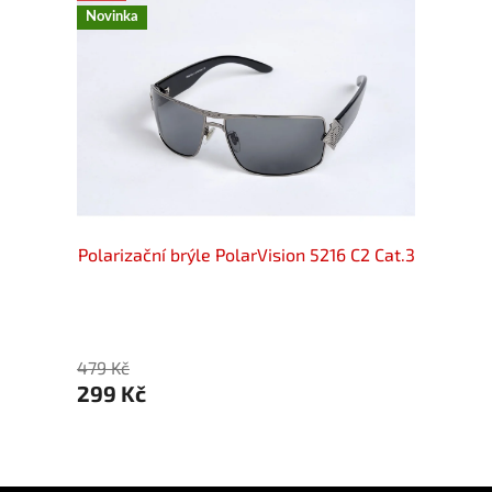
Novinka
199C3
Polarizační brýle PolarVision 5216 C2 Cat.3
Polari
299 
479 Kč
299 Kč