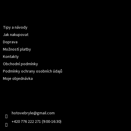
Z
á
p
Informace pro vás
a
t
Tipy a návody
í
Jak nakupovat
Doprava
Možností platby
Kontakty
Obchodní podmínky
Podmínky ochrany osobních údajů
Moje objednávka
Kontakt
hotovebryle
@
gmail.com
+420 776 222 271 (9:00-16:30)