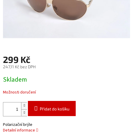
299 Kč
247,11 Kč bez DPH
Měrná
Skladem
cena:
Možnosti doručení
Přidat do košíku
Polarizační brýle
Detailní informace