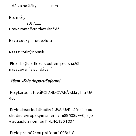
délka nožičky 111mm
Rozměry:
70
17
111
Brava ramečku: zlatá/hnědá
Bava čočky: hnědožlutá
Nastavitelný nosník
Flex - brýle s flexe kloubem pro snažší
nasazování a sundávání
Všem vřele doporučujeme!
PolykarbonátováPOLARIZOVANÁ skla , filtr UV
400
Brýle absorbují škodlivé UVA iUVB záření, jsou
shodné evropským směrnicím89/886/EEC, a je
v souladu s normou Pr-EN-1836 1997
Brýle pro běžnou potřebu 100% UV-