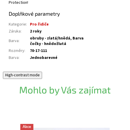
Protection!
Doplňkové parametry
Kategorie
:
Pro řidiče
Záruka
:
2 roky
obruby - zlatá/hnědá, Barva
Barva
:
čočky - hnědožlutá
Rozměry
:
70-17-111
Barva
:
Jednobarevné
High-contrast mode
Mohlo by Vás zajímat
Akce
Novink