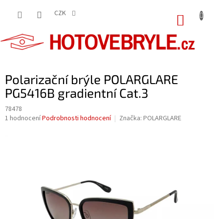
Přejít
na
CZK
NÁKUP
obsah
KOŠÍK
Polarizační brýle POLARGLARE
PG5416B gradientní Cat.3
78478
Průměrné
1 hodnocení
Podrobnosti hodnocení
Značka:
POLARGLARE
hodnocení
produktu
je
5,0
z
5
hvězdiček.