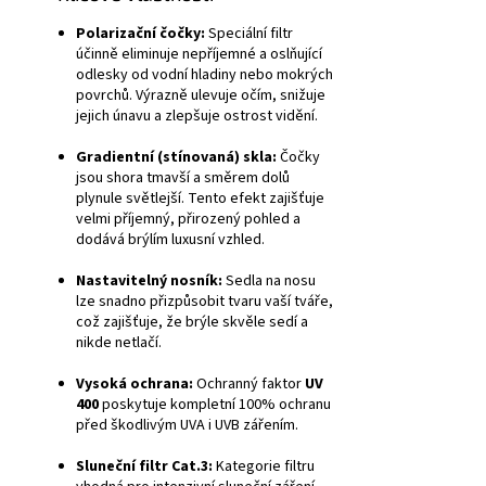
Polarizační čočky:
Speciální filtr
účinně eliminuje nepříjemné a oslňující
odlesky od vodní hladiny nebo mokrých
povrchů. Výrazně ulevuje očím, snižuje
jejich únavu a zlepšuje ostrost vidění.
Gradientní (stínovaná) skla:
Čočky
jsou shora tmavší a směrem dolů
plynule světlejší. Tento efekt zajišťuje
velmi příjemný, přirozený pohled a
dodává brýlím luxusní vzhled.
Nastavitelný nosník:
Sedla na nosu
lze snadno přizpůsobit tvaru vaší tváře,
což zajišťuje, že brýle skvěle sedí a
nikde netlačí.
Vysoká ochrana:
Ochranný faktor
UV
400
poskytuje kompletní 100% ochranu
před škodlivým UVA i UVB zářením.
Sluneční filtr Cat.3:
Kategorie filtru