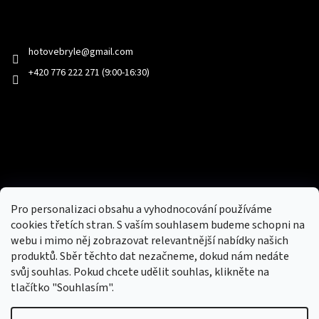
Kontakt
hotovebryle
@
gmail.com
+420 776 222 271 (9:00-16:30)
Facebook
Přijímáme online platby
Pro personalizaci obsahu a vyhodnocování používáme
cookies třetích stran. S vaším souhlasem budeme schopni na
webu i mimo něj zobrazovat relevantnější nabídky našich
produktů. Sběr těchto dat nezačneme, dokud nám nedáte
svůj souhlas. Pokud chcete udělit souhlas, klikněte na
tlačítko "Souhlasím".
Nový obchod s batohy, cestovními zavazadly, tašky a peněženky