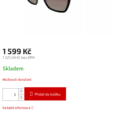
1 599 Kč
1 321,49 Kč bez DPH
Měrná
Skladem
cena:
Možnosti doručení
Přidat do košíku
Detailní informace