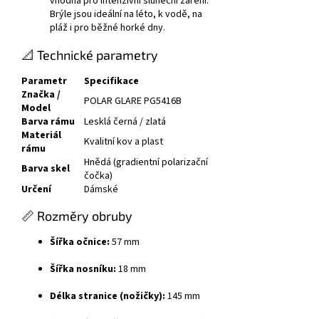
vhodná pro intenzivní sluneční záření.
Brýle jsou ideální na léto, k vodě, na
pláž i pro běžné horké dny.
📐 Technické parametry
Parametr
Specifikace
Značka /
POLAR GLARE PG5416B
Model
Barva rámu
Lesklá černá / zlatá
Materiál
Kvalitní kov a plast
rámu
Hnědá (gradientní polarizační
Barva skel
čočka)
Určení
Dámské
📏 Rozměry obruby
Šířka očnice:
57 mm
Šířka nosníku:
18 mm
Délka stranice (nožičky):
145 mm