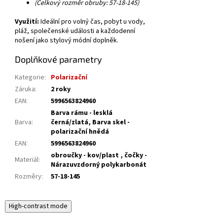
(Celkový rozměr obruby: 57-18-145)
Využití:
Ideální pro volný čas, pobyt u vody,
pláž, společenské události a každodenní
nošení jako stylový módní doplněk.
Doplňkové parametry
Kategorie
:
Polarizační
Záruka
:
2 roky
EAN
:
5996563824960
Barva rámu - lesklá
Barva
:
černá/zlatá, Barva skel -
polarizační hnědá
EAN
:
5996563824960
obroučky - kov/plast , čočky -
Materiál
:
Nárazuvzdorný polykarbonát
Rozměry
:
57-18-145
High-contrast mode