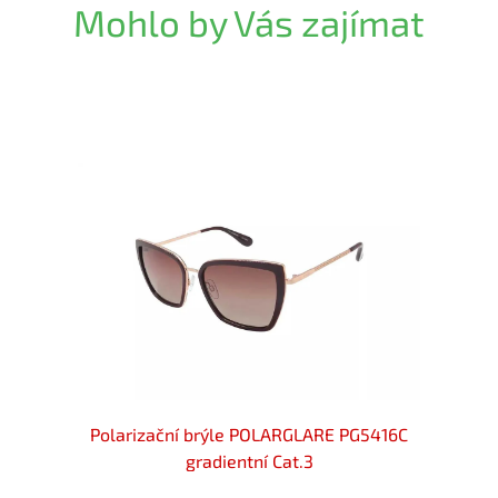
Mohlo by Vás zajímat
E R2
Polarizační brýle POLARGLARE PG5416C
Pola
gradientní Cat.3