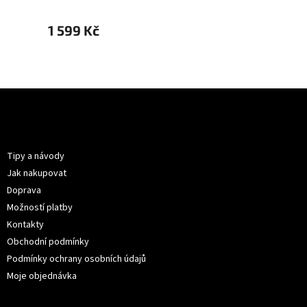
1 599 Kč
1 599
Z
á
p
Informace pro vás
a
t
Tipy a návody
í
Jak nakupovat
Doprava
Možností platby
Kontakty
Obchodní podmínky
Podmínky ochrany osobních údajů
Moje objednávka