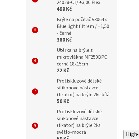
24028-C1/ +3,00 Flex
499 Kč
Brýle na počítač V3064 s
Blue light filtrem / +1,50
- černé
380 Kč
Utěrka na brýle z
mikrovlákna MF250BPQ
černá 18x15cm
22 Kč
Protiskluzové dětské
silikonové nástavce
(fixator) na brýle 2ks bílá
50 Kč
Protiskluzové dětské
silikonové nástavce
(fixator) na brýle 2ks
světlo-modrá
High-