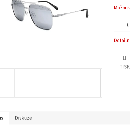
ček.
Možnost
Detailn
TISK
is
Diskuze