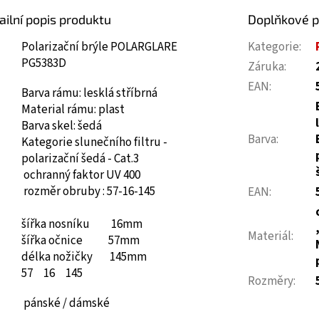
ailní popis produktu
Doplňkové 
Polarizační brýle POLARGLARE
Kategorie
:
PG5383D
Záruka
:
EAN
:
Barva rámu: lesklá stříbrná
Material rámu: plast
Barva skel: šedá
Barva
:
Kategorie slunečního filtru -
polarizační šedá - Cat.3
ochranný faktor UV 400
rozměr obruby : 57-16-145
EAN
:
šířka nosníku 16mm
Materiál
:
šířka očnice 57mm
délka nožičky 145mm
57
16
145
Rozměry
:
pánské / dámské