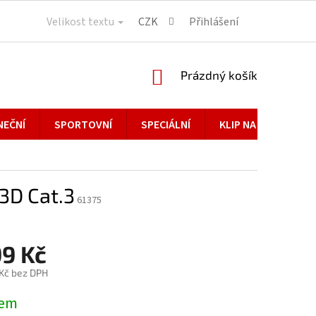
Velikost textu
CZK
Přihlášení
NÁKUPNÍ
Prázdný košík
KOŠÍK
NEČNÍ
SPORTOVNÍ
SPECIÁLNÍ
KLIP NA BRÝLE
3D Cat.3
61375
99 Kč
 Kč bez DPH
dem