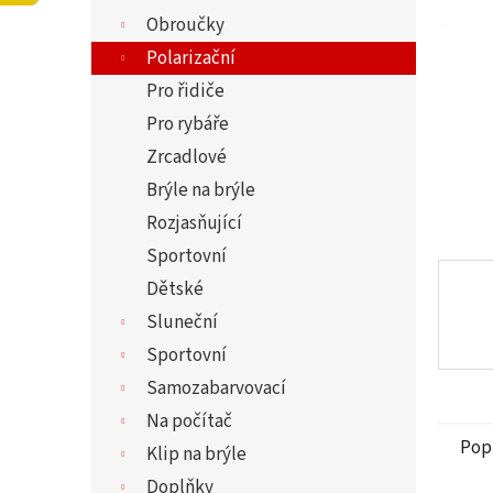
5
í
Obroučky
hvězdi
p
a
Polarizační
n
Pro řidiče
e
Pro rybáře
l
Zrcadlové
Brýle na brýle
Rozjasňující
Sportovní
Dětské
Sluneční
Sportovní
Samozabarvovací
Na počítač
Pop
Klip na brýle
Doplňky