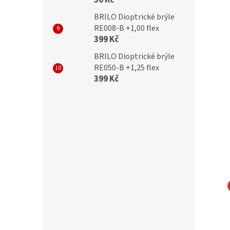
50 Kč
BRILO Dioptrické brýle
RE008-B +1,00 flex
399 Kč
BRILO Dioptrické brýle
RE050-B +1,25 flex
399 Kč
zační brýle POLAR
Polarizační brýle POLAR
PG7122A gradientní
GLARE PG4674A Cat.3