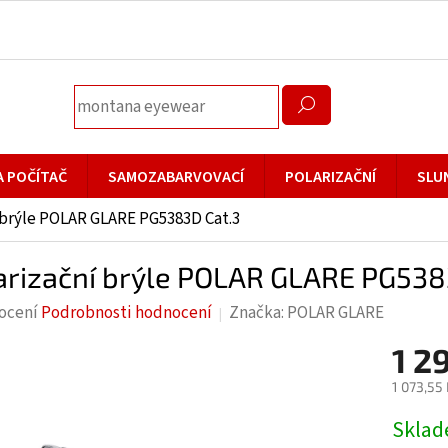
A POČÍTAČ
SAMOZABARVOVACÍ
POLARIZAČNÍ
SLU
 brýle POLAR GLARE PG5383D Cat.3
arizační brýle POLAR GLARE PG538
rné
ocení
Podrobnosti hodnocení
Značka:
POLAR GLARE
cení
1 2
ktu
1 073,55
Měrná
Skla
cena: