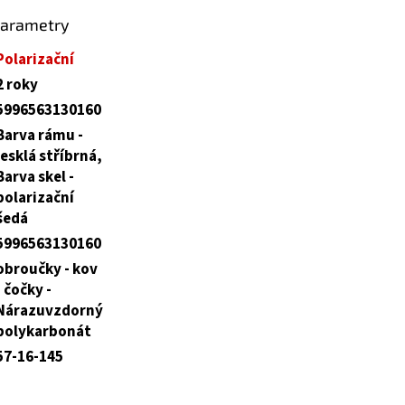
parametry
Polarizační
2 roky
5996563130160
Barva rámu -
lesklá stříbrná,
Barva skel -
polarizační
šedá
5996563130160
obroučky - kov
, čočky -
Nárazuvzdorný
polykarbonát
57-16-145