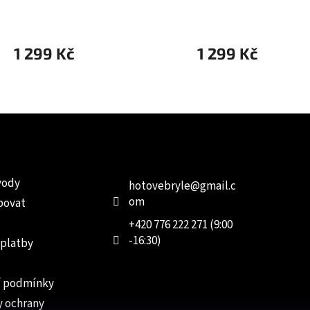
1 299 Kč
1 299 Kč
e pro vás
Kontakt
Facebo
vody
hotovebryle
@
gmail.c
om
povat
+420 776 222 271 (9:00
-16:30)
 platby
 podmínky
 ochrany