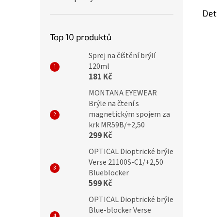
Det
Top 10 produktů
Sprej na čištění brýlí
120ml
181 Kč
MONTANA EYEWEAR
Brýle na čtení s
magnetickým spojem za
krk MR59B/+2,50
299 Kč
OPTICAL Dioptrické brýle
Verse 21100S-C1/+2,50
Blueblocker
599 Kč
OPTICAL Dioptrické brýle
Blue-blocker Verse