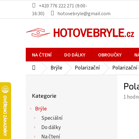
Přejít
+420 776 222 271 (9:00-
na
16:30)
hotovebryle@gmail.com
obsah
NA ČTENÍ
DO DÁLKY
OBROUČKY
N
Brýle
Polarizační
Polarizační
Domů
P
Pol
o
Přeskočit
s
Kategorie
Průmě
1 hodn
kategorie
t
hodno
r
Brýle
produ
a
Speciální
je
n
5,0
Do dálky
n
z
Na čtení