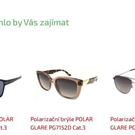
lo by Vás zajímat
POLAR
Polarizační brýle POLAR
Polarizač
t.3
GLARE PG7152D Cat.3
GLARE PG