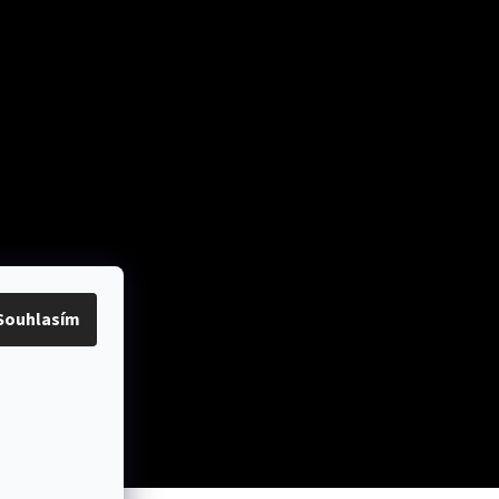
ok
Přijímáme online
platby
Souhlasím
y