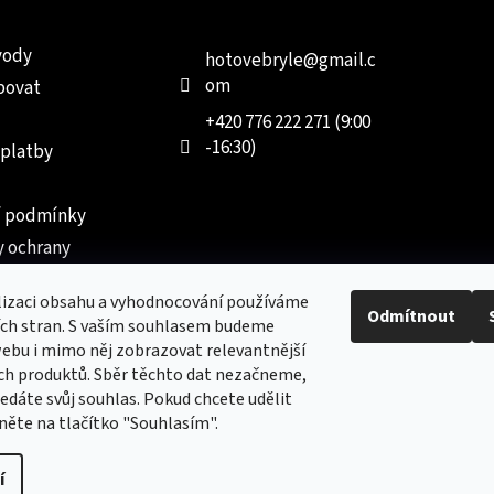
e pro vás
Kontakt
Facebo
vody
hotovebryle
@
gmail.c
om
povat
+420 776 222 271 (9:00
-16:30)
 platby
 podmínky
 ochrany
 údajů
lizaci obsahu a vyhodnocování používáme
ednávka
Odmítnout
ích stran. S vaším souhlasem budeme
ebu i mimo něj zobrazovat relevantnější
ch produktů. Sběr těchto dat nezačneme,
dáte svůj souhlas. Pokud chcete udělit
kněte na tlačítko "Souhlasím".
Nový obchod s batohy, cestovními zavazadly, tašky a peněženk
í