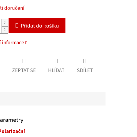
i doručení
Přidat do košíku
í informace
ZEPTAT SE
HLÍDAT
SDÍLET
parametry
Polarizační