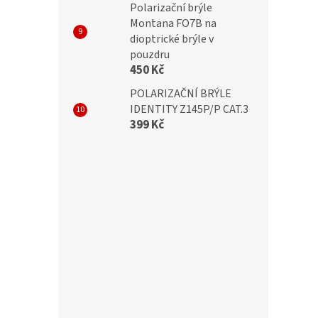
Polarizační brýle
Montana FO7B na
dioptrické brýle v
pouzdru
450 Kč
POLARIZAČNÍ BRÝLE
IDENTITY Z145P/P CAT.3
399 Kč