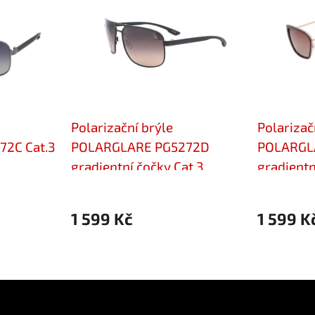
Polarizační brýle
Polarizač
2C Cat.3
POLARGLARE PG5272D
POLARGL
gradientní čočky Cat.3
gradientn
1 599 Kč
1 599 K