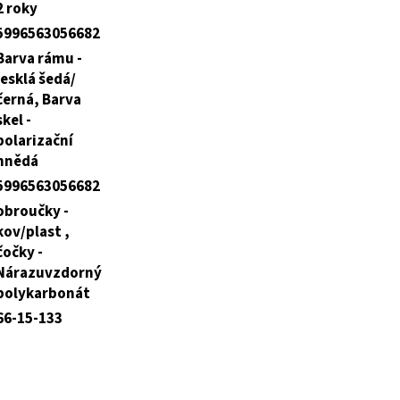
2 roky
5996563056682
Barva rámu -
lesklá šedá/
černá, Barva
skel -
polarizační
hnědá
5996563056682
obroučky -
kov/plast ,
čočky -
Nárazuvzdorný
polykarbonát
66-15-133