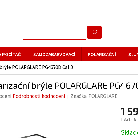
A POČÍTAČ
SAMOZABARVOVACÍ
POLARIZAČNÍ
SLU
 brýle POLARGLARE PG4670D Cat.3
arizační brýle POLARGLARE PG467
rné
ocení
Podrobnosti hodnocení
Značka:
POLARGLARE
cení
1 5
ktu
1 321,49
Měrná
Skla
cena: