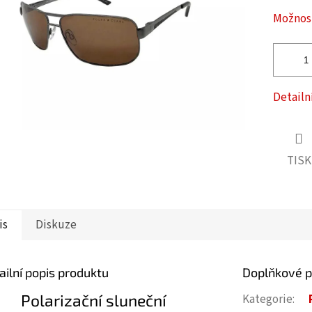
ček.
Možnost
Detailn
TISK
is
Diskuze
ailní popis produktu
Doplňkové 
Polarizační sluneční
Kategorie
: