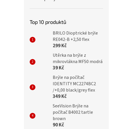
Top 10 produktů
BRILO Dioptrické brýle
RE042-B +2,50 flex
299 Kč
Utěrka na brýle z
mikrovlákna MF50 modrá
39 Kč
Brýle na počítač
IDENTITY MC2274BC2
/+0,00 black/grey flex
349 Kč
SeeVision Brýle na
počítač B4002 tartle
brown
90 Kč