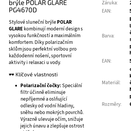
brýle POLAR GLARE
Záruka
:
PG4670D
EAN
:
Stylové sluneční brýle
POLAR
GLARE
kombinují moderní design s
vysokou funkčností a maximálním
Barva
:
komfortem. Díky polarizačním
sklům jsou perfektní volbou pro
každodenní nošení, sportovní
EAN
:
aktivity i relaxaci u vody.
🕶️ Klíčové vlastnosti
Materiál
:
Polarizační čočky:
Speciální
filtr účinně eliminuje
nepříjemné a oslňující
Rozměry
:
odlesky od vodní hladiny,
sněhu nebo mokrých povrchů.
Výrazně ulevuje očím, snižuje
jejich únavu a zlepšuje ostrost