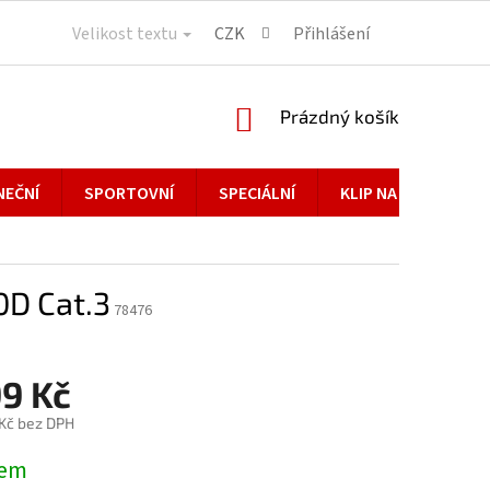
Velikost textu
CZK
Přihlášení
NÁKUPNÍ
Prázdný košík
KOŠÍK
NEČNÍ
SPORTOVNÍ
SPECIÁLNÍ
KLIP NA BRÝLE
0D Cat.3
78476
99 Kč
 Kč bez DPH
dem