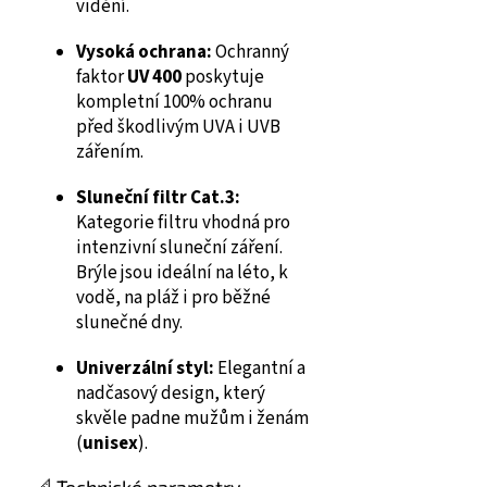
vidění.
Vysoká ochrana:
Ochranný
faktor
UV 400
poskytuje
kompletní 100% ochranu
před škodlivým UVA i UVB
zářením.
Sluneční filtr Cat.3:
Kategorie filtru vhodná pro
intenzivní sluneční záření.
Brýle jsou ideální na léto, k
vodě, na pláž i pro běžné
slunečné dny.
Univerzální styl:
Elegantní a
nadčasový design, který
skvěle padne mužům i ženám
(
unisex
).