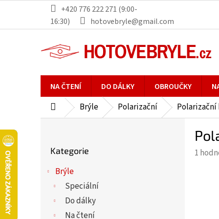
Přejít
+420 776 222 271 (9:00-
na
16:30)
hotovebryle@gmail.com
obsah
NA ČTENÍ
DO DÁLKY
OBROUČKY
N
Brýle
Polarizační
Polarizační
Domů
P
Pol
o
Přeskočit
s
Kategorie
Průmě
1 hodn
kategorie
t
hodno
r
Brýle
produ
a
Speciální
je
n
5,0
Do dálky
n
z
Na čtení