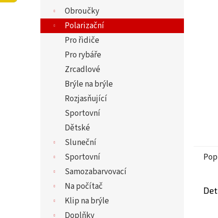
5
í
Obroučky
hvězdi
p
a
Polarizační
n
Pro řidiče
e
Pro rybáře
l
Zrcadlové
Brýle na brýle
Rozjasňující
Sportovní
Dětské
Sluneční
Sportovní
Pop
Samozabarvovací
Na počítač
Det
Klip na brýle
Doplňky