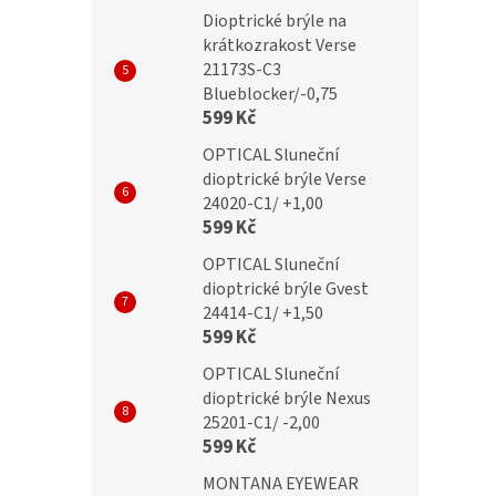
Dioptrické brýle na
krátkozrakost Verse
21173S-C3
Blueblocker/-0,75
599 Kč
OPTICAL Sluneční
dioptrické brýle Verse
24020-C1/ +1,00
599 Kč
OPTICAL Sluneční
dioptrické brýle Gvest
24414-C1/ +1,50
599 Kč
OPTICAL Sluneční
dioptrické brýle Nexus
25201-C1/ -2,00
599 Kč
MONTANA EYEWEAR