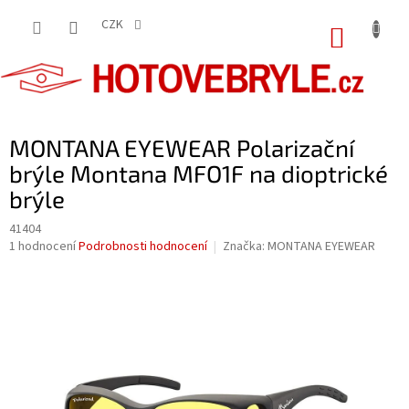
Přejít
na
CZK
NÁKUP
obsah
KOŠÍK
MONTANA EYEWEAR Polarizační
brýle Montana MFO1F na dioptrické
brýle
41404
Průměrné
1 hodnocení
Podrobnosti hodnocení
Značka:
MONTANA EYEWEAR
hodnocení
produktu
je
5,0
z
5
hvězdiček.