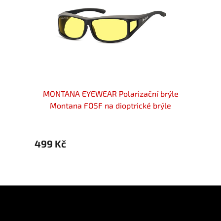
ýle na
MONTANA EYEWEAR Polarizační brýle
MONT
MP199D
Montana FO5F na dioptrické brýle
Mo
499 Kč
499 
Z
á
p
Informace pro vás