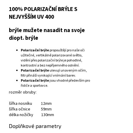
100% POLARIZAČNÍ BRÝLE S
NEJVYŠŠÍM UV 400
brýle mužete nasadit na svoje
diopt. brýle
Polarizační brýle
propouštějí pro naše oči
užitečné, vertikálně polarizované světlo,
vidění přes polarizační brýle je pohodlné,
kontrastní a bez nepříjemného oslnění.
Polarizační brýle
ulevují unaveným očím,
filtr přináší vynikající vnímání barev.
Polarizační brýle
jsou vhodné především pro
řidiče a sportovce.
rozměr obruby:
šířka nosníku 12mm
šířka očnice 59mm
délka nožičky 130mm
Doplňkové parametry