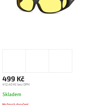
499 Kč
412,40 Kč bez DPH
Měrná
Skladem
cena:
Možnosti doručení