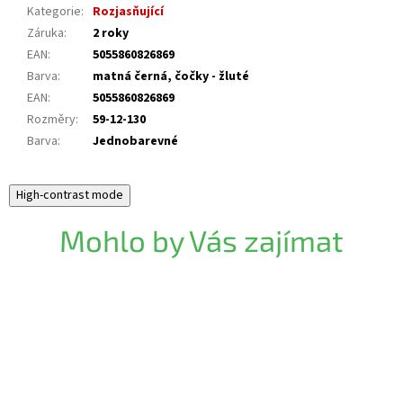
Kategorie
:
Rozjasňující
Záruka
:
2 roky
EAN
:
5055860826869
Barva
:
matná černá, čočky - žluté
EAN
:
5055860826869
Rozměry
:
59-12-130
Barva
:
Jednobarevné
High-contrast mode
Mohlo by Vás zajímat