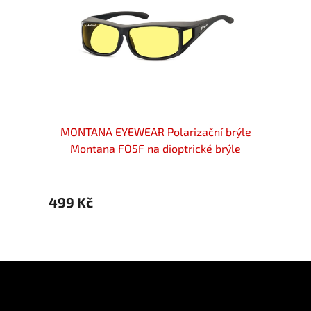
brýle
MONTANA EYEWEAR Polarizační brýle
MONT
le v
Montana FO5F na dioptrické brýle
Mo
499 Kč
499 
Z
á
p
Informace pro vás