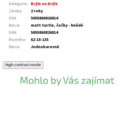
Kategorie
:
Brýle na brýle
Záruka
:
2 roky
EAN
:
5055860826814
Barva
:
matt turtle, čočky - hnědé
EAN
:
5055860826814
Rozměry
:
62-15-135
Barva
:
Jednobarevné
High-contrast mode
Mohlo by Vás zajímat