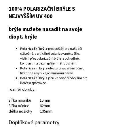
100% POLARIZAČNÍ BRÝLE S
NEJVYŠŠÍM UV 400
brýle mužete nasadit na svoje
diopt. brýle
Polarizační brýle
propouštějí pro naše oči
užitečné, vertikálně polarizované světlo,
vidění přes polarizační brýle je pohodlné,
kontrastní a bez nepříjemného oslnění.
Polarizační brýle
ulevují unaveným očím,
filtr přináší vynikající vnímání barev.
Polarizační brýle
jsou vhodné především pro
řidiče a sportovce.
rozměr obruby:
šířka nosníku 15mm
šířka očnice 62mm
délka nožičky 135mm
Doplňkové parametry