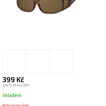
399 Kč
329,75 Kč bez DPH
Měrná
Skladem
cena:
Možnosti doručení