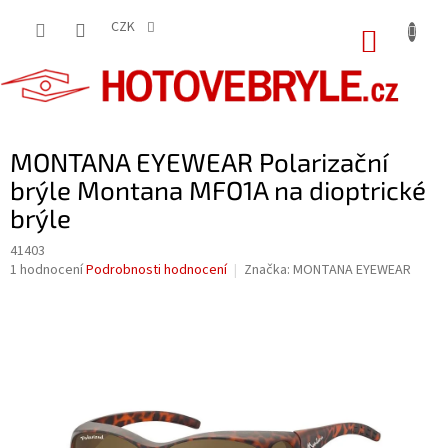
Přejít
na
CZK
NÁKUP
obsah
KOŠÍK
MONTANA EYEWEAR Polarizační
brýle Montana MFO1A na dioptrické
brýle
41403
Průměrné
1 hodnocení
Podrobnosti hodnocení
Značka:
MONTANA EYEWEAR
hodnocení
produktu
je
5,0
z
5
hvězdiček.