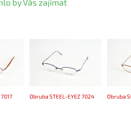
lo by Vás zajímat
 7017
Obruba STEEL-EYEZ 7024
Obruba S