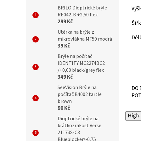
BRILO Dioptrické brýle
Výš
RE042-B +2,50 flex
299 Kč
Ší
Utěrka na brýle z
Dél
mikrovlákna MF50 modrá
39 Kč
Brýle na počítač
IDENTITY MC2274BC2
/+0,00 black/grey flex
349 Kč
SeeVision Brýle na
DO 
počítač B4002 tartle
POT
brown
90 Kč
High-
Dioptrické brýle na
krátkozrakost Verse
21173S-C3
Blueblocker/-0,75