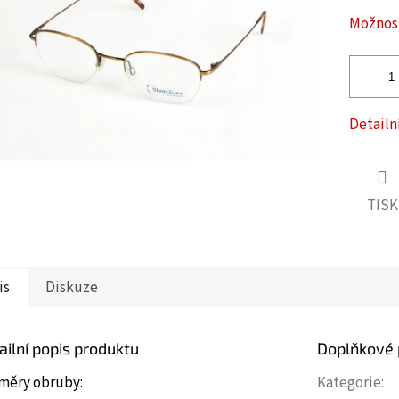
ček.
Možnost
Detailn
TISK
is
Diskuze
ailní popis produktu
Doplňkové
měry obruby:
Kategorie
: