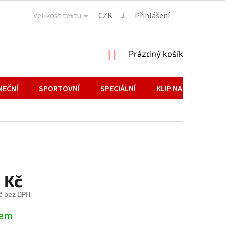
Velikost textu
CZK
Přihlášení
NÁKUPNÍ
Prázdný košík
KOŠÍK
NEČNÍ
SPORTOVNÍ
SPECIÁLNÍ
KLIP NA BRÝLE
 Kč
č bez DPH
dem