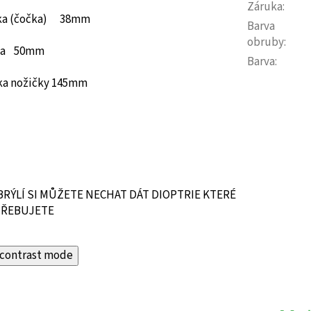
Záruka
:
ka (čočka) 38mm
Barva
obruby
:
řka 50mm
Barva
:
ka nožičky 145mm
BRÝLÍ SI MŮŽETE NECHAT DÁT DIOPTRIE KTERÉ
ŘEBUJETE
contrast mode