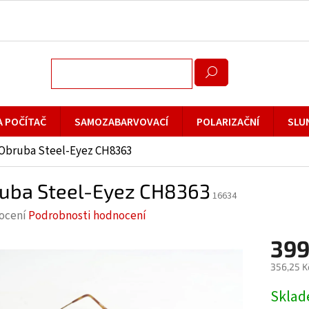
A POČÍTAČ
SAMOZABARVOVACÍ
POLARIZAČNÍ
SLU
Obruba Steel-Eyez CH8363
uba Steel-Eyez CH8363
16634
rné
ocení
Podrobnosti hodnocení
cení
399
ktu
356,25 K
Měrná
Skla
cena: