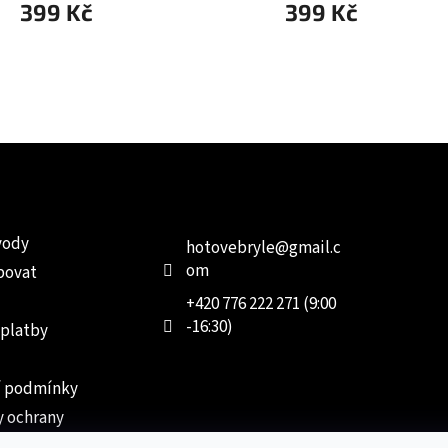
399 Kč
399 Kč
e pro vás
Kontakt
Facebo
vody
hotovebryle
@
gmail.c
om
povat
+420 776 222 271 (9:00
-16:30)
 platby
 podmínky
 ochrany
 údajů