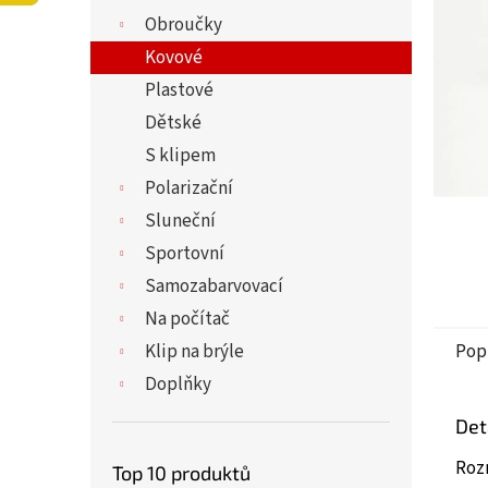
5
í
Obroučky
hvězdi
p
a
Kovové
n
Plastové
e
Dětské
l
S klipem
Polarizační
Sluneční
Sportovní
Samozabarvovací
Na počítač
Klip na brýle
Pop
Doplňky
Det
Roz
Top 10 produktů