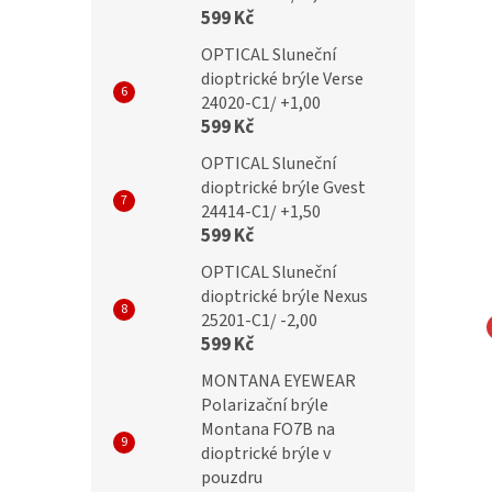
599 Kč
OPTICAL Sluneční
dioptrické brýle Verse
24020-C1/ +1,00
599 Kč
OPTICAL Sluneční
dioptrické brýle Gvest
24414-C1/ +1,50
599 Kč
OPTICAL Sluneční
dioptrické brýle Nexus
25201-C1/ -2,00
599 Kč
 Zeiss 6627
Obruba Kiku 6222
MONTANA EYEWEAR
Polarizační brýle
Montana FO7B na
dioptrické brýle v
pouzdru