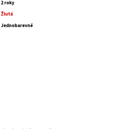
2 roky
Žlutá
Jednobarevné