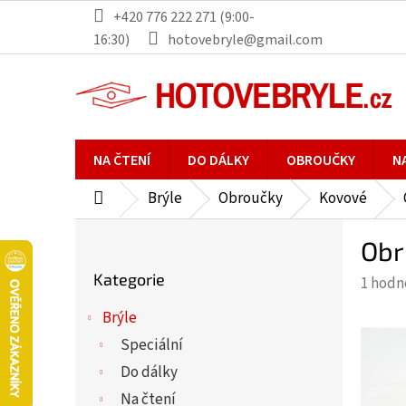
Přejít
+420 776 222 271 (9:00-
na
16:30)
hotovebryle@gmail.com
obsah
NA ČTENÍ
DO DÁLKY
OBROUČKY
N
Brýle
Obroučky
Kovové
Domů
P
Obr
o
Přeskočit
s
Kategorie
Průmě
1 hodn
kategorie
t
hodno
r
Brýle
produ
a
Speciální
je
n
5,0
Do dálky
n
z
Na čtení