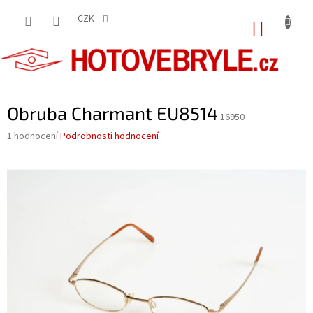
Přejít
na
CZK
NÁKUP
obsah
KOŠÍK
Obruba Charmant EU8514
16950
Průměrné
1 hodnocení
Podrobnosti hodnocení
hodnocení
produktu
je
5,0
z
5
hvězdiček.