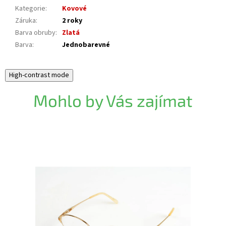
Kategorie
:
Kovové
Záruka
:
2 roky
Barva obruby
:
Zlatá
Barva
:
Jednobarevné
High-contrast mode
Mohlo by Vás zajímat