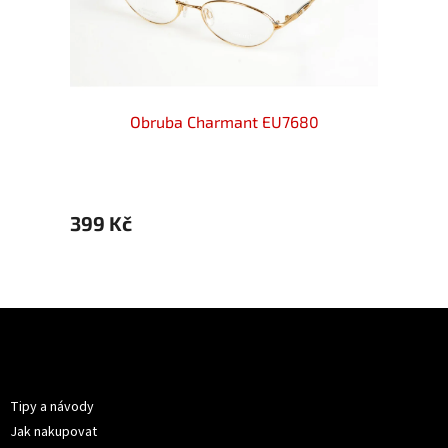
Obruba Charmant EU7680
399 Kč
399 
Z
á
p
Informace pro vás
a
t
Tipy a návody
í
Jak nakupovat