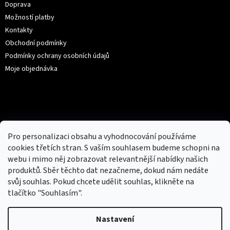
Doprava
Možností platby
Kontakty
Obchodní podmínky
Podmínky ochrany osobních údajů
Moje objednávka
Kontakt
hotovebryle
@
gmail.com
Pro personalizaci obsahu a vyhodnocování používáme
+420 776 222 271 (9:00-16:30)
cookies třetích stran. S vaším souhlasem budeme schopni na
webu i mimo něj zobrazovat relevantnější nabídky našich
produktů. Sběr těchto dat nezačneme, dokud nám nedáte
svůj souhlas. Pokud chcete udělit souhlas, klikněte na
tlačítko "Souhlasím".
Facebook
Nastavení