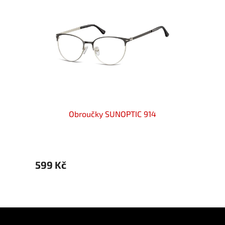
Obroučky SUNOPTIC 914
599 Kč
699 
Z
á