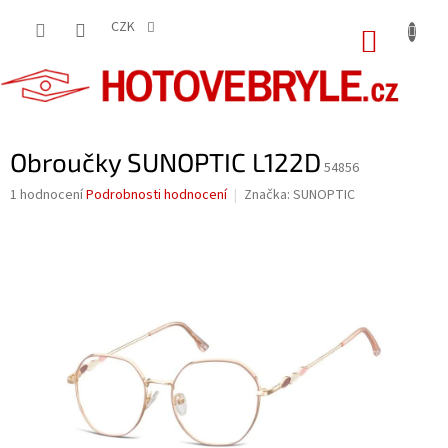
Přejít
na
CZK
NÁKUP
obsah
KOŠÍK
Obroučky SUNOPTIC L122D
54856
Průměrné
1 hodnocení
Podrobnosti hodnocení
Značka:
SUNOPTIC
hodnocení
produktu
je
5,0
z
5
hvězdiček.