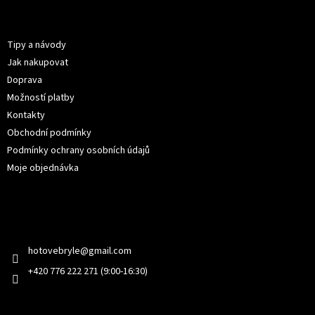
p
Informace pro vás
a
t
Tipy a návody
í
Jak nakupovat
Doprava
Možností platby
Kontakty
Obchodní podmínky
Podmínky ochrany osobních údajů
Moje objednávka
Kontakt
hotovebryle
@
gmail.com
+420 776 222 271 (9:00-16:30)