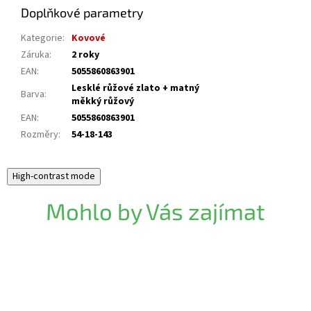
Doplňkové parametry
Kategorie
:
Kovové
Záruka
:
2 roky
EAN
:
5055860863901
Lesklé růžové zlato + matný
Barva
:
měkký růžový
EAN
:
5055860863901
Rozměry
:
54-18-143
High-contrast mode
Mohlo by Vás zajímat