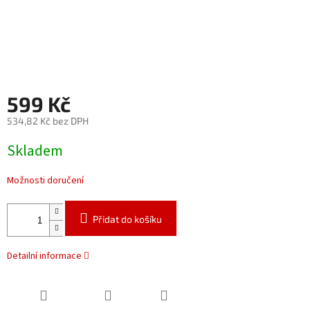
599 Kč
534,82 Kč bez DPH
Měrná
Skladem
cena:
Možnosti doručení
Přidat do košíku
Detailní informace