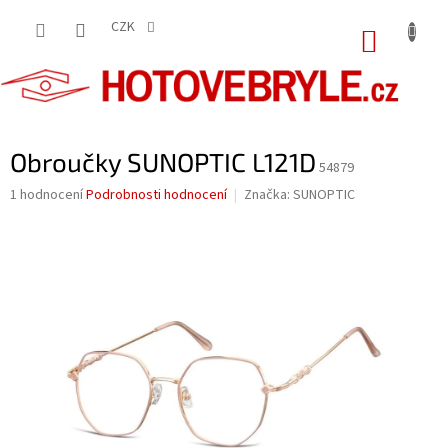
Přejít
na
CZK
NÁKUP
obsah
KOŠÍK
Obroučky SUNOPTIC L121D
54879
Průměrné
1 hodnocení
Podrobnosti hodnocení
Značka:
SUNOPTIC
hodnocení
produktu
je
5,0
z
5
hvězdiček.