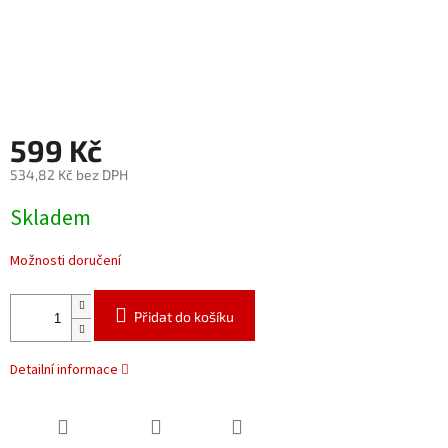
599 Kč
534,82 Kč bez DPH
Měrná
Skladem
cena:
Možnosti doručení
Přidat do košíku
Detailní informace