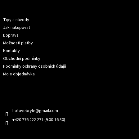
p
Informace pro vás
a
t
Tipy a návody
í
Jak nakupovat
Doprava
Možností platby
Kontakty
Obchodní podmínky
Podmínky ochrany osobních údajů
Moje objednávka
Kontakt
hotovebryle
@
gmail.com
+420 776 222 271 (9:00-16:30)