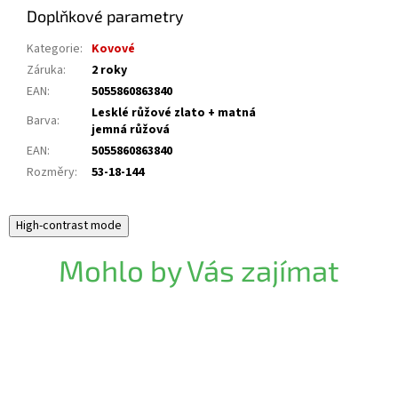
Doplňkové parametry
Kategorie
:
Kovové
Záruka
:
2 roky
EAN
:
5055860863840
Lesklé růžové zlato + matná
Barva
:
jemná růžová
EAN
:
5055860863840
Rozměry
:
53-18-144
High-contrast mode
Mohlo by Vás zajímat