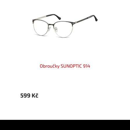
Obroučky SUNOPTIC 914
599 Kč
699 
Z
á